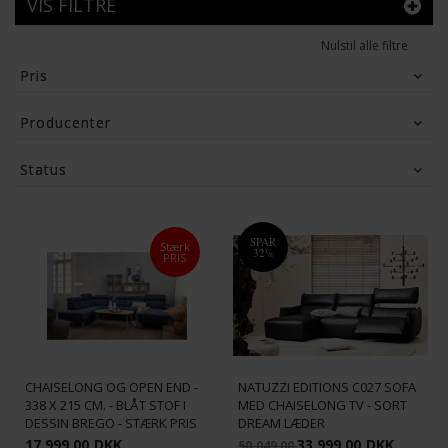
VIS FILTRE
Nulstil alle filtre
Pris
3,864
DKK
72,999
DKK
Producenter
BD Møbler
(3)
Burhens
(4)
Status
Furninova
(8)
HAY
(6)
Tilbud
(20)
Hjort Knudsen
(16)
Juvila
(2)
Matex
(6)
Natuzzi
(3)
SPAR
Stærk
Scapa
(20)
32%
Stressless
(4)
PRIS
Vis flere
MICHIGAN U-SOFA MED
CHAISELONG OG OPEN END -
NATUZZI EDITIONS C027 SOFA
338 X 215 CM. - BLÅT STOF I
MED CHAISELONG TV - SORT
DESSIN BREGO - STÆRK PRIS
DREAM LÆDER
17.999,00
DKK
33.999,00
DKK
50.049,00