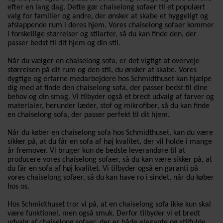
efter en lang dag. Dette gør chaiselong sofaer til et populært
valg for familier og andre, der ønsker at skabe et hyggeligt og
afslappende rum i deres hjem. Vores chaiselong sofaer kommer
i forskellige størrelser og stilarter, så du kan finde den, der
passer bedst til dit hjem og din stil.
Når du vælger en chaiselong sofa, er det vigtigt at overveje
størrelsen på dit rum og den stil, du ønsker at skabe. Vores
dygtige og erfarne medarbejdere hos Schmidthuset kan hjælpe
dig med at finde den chaiselong sofa, der passer bedst til dine
behov og din smag. Vi tilbyder også et bredt udvalg af farver og
materialer, herunder læder, stof og mikrofiber, så du kan finde
en chaiselong sofa, der passer perfekt til dit hjem.
Når du køber en chaiselong sofa hos Schmidthuset, kan du være
sikker på, at du får en sofa af høj kvalitet, der vil holde i mange
år fremover. Vi bruger kun de bedste leverandøre til at
producere vores chaiselong sofaer, så du kan være sikker på, at
du får en sofa af høj kvalitet. Vi tilbyder også en garanti på
vores chaiselong sofaer, så du kan have ro i sindet, når du køber
hos os.
Hos Schmidthuset tror vi på, at en chaiselong sofa ikke kun skal
være funktionel, men også smuk. Derfor tilbyder vi et bredt
udvalg af chaiselong sofaer, der er både elegante og stilfulde.