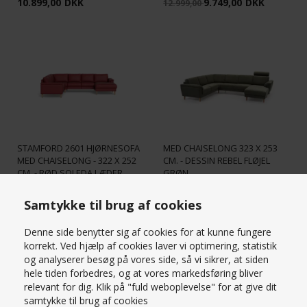
10.899,00
DKK
9.749,00
DKK
12.999,00
STAMFORD 2613 HJØRNESOFA
STAMFORD 2601 HJØRNESOFA
MED CHAISELONG 323 X 253
MED CHAISELONG - 322 X 252
CM. - DESSIN REBEL FLØJEL
CM. - RØD SOLEDA LÆDER
GRØN
32.499,00
DKK
22.999,00
DKK
Samtykke til brug af cookies
Denne side benytter sig af cookies for at kunne fungere
STÆRK
PRIS
korrekt. Ved hjælp af cookies laver vi optimering, statistik
og analyserer besøg på vores side, så vi sikrer, at siden
hele tiden forbedres, og at vores markedsføring bliver
relevant for dig. Klik på "fuld weboplevelse" for at give dit
samtykke til brug af cookies