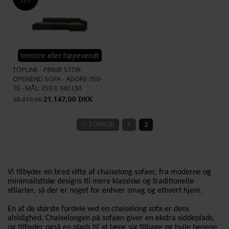
31%
Venstre eller højrevendt
TOPLINE - PRIME STOR
OPENEND SOFA - ADORE 350-
70 - MÅL: 350 X 140 CM.
21.147,00
DKK
30.810,00
<--FORRIGE
1
2
Vi tilbyder en bred vifte af chaiselong sofaer, fra moderne og
minimalistiske designs til mere klassiske og traditionelle
stilarter, så der er noget for enhver smag og ethvert hjem.
En af de største fordele ved en chaiselong sofa er dens
alsidighed. Chaiselongen på sofaen giver en ekstra siddeplads,
og tilbyder også en plads til at læne sig tilbage og hvile benene