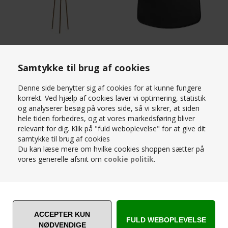
HAY - KNIT - STUMPTJENER -
HAY - LÆDERHYNDE TIL AAC
Samtykke til brug af cookies
TOFFEE
STOL UDEN ARM - SORT
1.899,00
DKK
599,00
DKK
Denne side benytter sig af cookies for at kunne fungere
korrekt. Ved hjælp af cookies laver vi optimering, statistik
og analyserer besøg på vores side, så vi sikrer, at siden
hele tiden forbedres, og at vores markedsføring bliver
relevant for dig. Klik på "fuld weboplevelse" for at give dit
samtykke til brug af cookies
Du kan læse mere om hvilke cookies shoppen sætter på
vores generelle afsnit om
cookie politik
.
HAY - HYNDE TIL J41 - SEAT
HAY - KNIT - STUMPTJENER -
CUSHION - REMIX 233
HVID
579,00
DKK
1.899,00
DKK