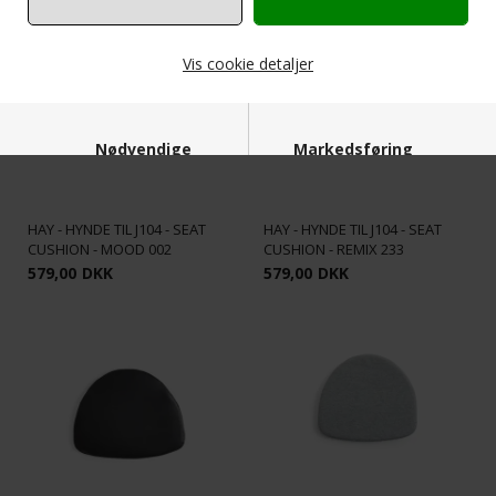
Vis cookie detaljer
Nødvendige
Markedsføring
HAY - HYNDE TIL J104 - SEAT
HAY - HYNDE TIL J104 - SEAT
CUSHION - MOOD 002
CUSHION - REMIX 233
579,00
DKK
579,00
DKK
Funktionelle
Statistiske