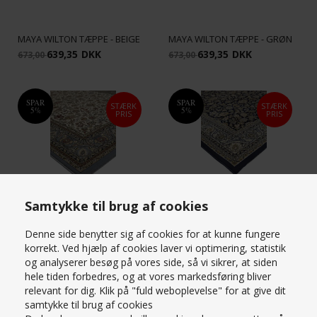
MAYA WILTON TÆPPE - BEIGE
MAYA WILTON TÆPPE - GRØN
639,35
DKK
639,35
DKK
673,00
673,00
SPAR
SPAR
STÆRK
STÆRK
5%
5%
PRIS
PRIS
Samtykke til brug af cookies
MAYA WILTON TÆPPE -
MAYA WILTON TÆPPE - ISBLÅ
MØRKEBLÅ
Denne side benytter sig af cookies for at kunne fungere
639,35
DKK
639,35
DKK
673,00
673,00
korrekt. Ved hjælp af cookies laver vi optimering, statistik
og analyserer besøg på vores side, så vi sikrer, at siden
hele tiden forbedres, og at vores markedsføring bliver
relevant for dig. Klik på "fuld weboplevelse" for at give dit
SPAR
SPAR
STÆRK
STÆRK
5%
5%
samtykke til brug af cookies
PRIS
PRIS