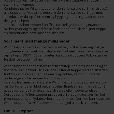
bløde at gå på, hvilket gør dem perfekte til at skabe en hyggelig
stemning i hjemmet.
Kendetegnet for Wilton tæpper er den orientalske stil i mønstret på
alle tæpperne. Ved at introducere den orientalske stil i hjemmet,
introducerer du også en varm og hyggelig stemning, samt et unikt
design i dit hjem.
Klassiske Wilton tæpper kan fås i forskellige farver og nuancer,
hvilket giver dig mulighed for at finde et orientalsk designet tæppe i
en farvenuance som passer til dit hjem.
Sortiment med mange muligheder
Wilton tæpper kan fås i mange størrelser, hvilket giver dig mange
muligheder i hjemmet. Med størrelser helt ned til dørmåtte størrelse
og helt op til 300 * 400 centimeter, kan du introducere Wilton tæpper
forskellige steder i dit hjem.
Wilton tæpper er bedst beregnet til at tilføje et blødt underlag og en
flot detalje i hjemmet. Hvis du leder efter et tæppe med en slidstærk
funktion som kan anvendes omkring møbler, så bør du i stedet
undersøge andre tæpper fra
HC Tæpper
.
Først og fremmest er klassiske Wilton tæpper bløde og lækre at gå
på. Derfor er de en blød og behagelig tilføjelse i hjemmet, så du får
et godt underlag i for eksempel din stue eller i soveværelset.
Derudover er Wilton tæpper produceret i bløde materialer, hvilket
giver tæpperne en lydabsorberende funktion. Dermed kan klassiske
Wilton tæpper fra HC Tæpper skabe en god akustik i rummet.
Om HC Tæpper