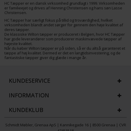
HC Tæpper er en dansk virksomhed grundlagt i 1999. Virksomheden
er familieejet og drives af Henning Christensen og hans søn Lasse
Christensen.
HC Tæpper har særligt fokus på tillid og troværdighed, hvilket
virksomheden blandt andet sørger for gennem den høje kvalitet af
deres tæpper.
De klassiske Wilton tæpper er produceret i Belgien, hvor HC Tæpper
har gode leverandører som producerer maskinvævede tæpper af
højeste kvalitet.
Når du køber Wilton tæpper er på siden, så er du altså garanteret et
tæppe af høj kvalitet. Dermed er det en langtidsinvestering, og de
fantastiske tæpper giver dig glæde i mange år.
KUNDESERVICE
INFORMATION
KUNDEKLUB
Schmidt Møbler, Grenaa ApS | Kannikegade 16 | 8500 Grenaa | CVR
47453518