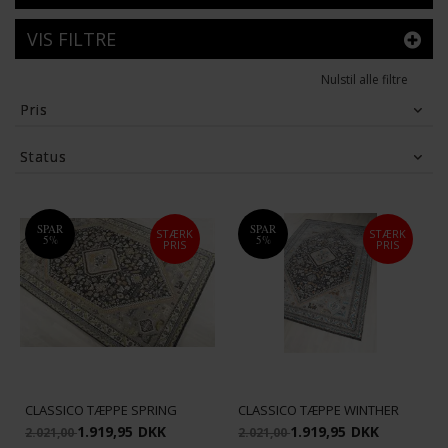
VIS FILTRE
Nulstil alle filtre
Pris
331
DKK
11,953
DKK
Status
Tilbud
(16)
SPAR
SPAR
STÆRK
STÆRK
5%
5%
PRIS
PRIS
CLASSICO TÆPPE SPRING
CLASSICO TÆPPE WINTHER
1.919,95
DKK
1.919,95
DKK
2.021,00
2.021,00