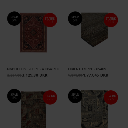
SPAR
SPAR
STÆRK
STÆRK
5%
5%
PRIS
PRIS
NAPOLEON TÆPPE - 43064 RED
ORIENT TÆPPE - 65409
3.129,30
DKK
1.777,45
DKK
3.294,00
1.871,00
SPAR
SPAR
STÆRK
STÆRK
5%
5%
PRIS
PRIS