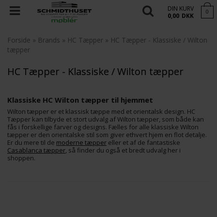
DIN KURV
0
0,00
DKK
Forside
»
Brands
»
HC Tæpper
»
HC Tæpper - Klassiske / Wilton
tæpper
HC Tæpper - Klassiske / Wilton tæpper
Klassiske HC Wilton tæpper til hjemmet
Wilton tæpper er et klassisk tæppe med et orientalsk design. HC
Tæpper kan tilbyde et stort udvalg af Wilton tæpper, som både kan
fås i forskellige farver og designs. Fælles for alle klassiske Wilton
tæpper er den orientalske stil som giver ethvert hjem en flot detalje.
Er du mere til de
moderne tæpper
eller et af de fantastiske
Casablanca tæpper
, så finder du også et bredt udvalg her i
shoppen.