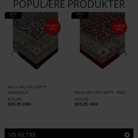
POPULÆRE PRODUKTER
SPAR
SPAR
5%
5%
STÆRK
STÆRK
PRIS
PRIS
MAYA WILTON TÆPPE -
MØRKEBLÅ
MAYA WILTON TÆPPE - RØD
673,00
673,00
639,35 DKK
639,35 DKK
VIS FILTRE