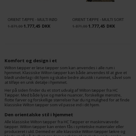
ORIENT TÆPPE - MULTI RØD
ORIENT TÆPPE - MULTI SORT
1.777,45
DKK
1.777,45
DKK
1.871,00
1.871,00
Komfort og design i et
Wilton tæpper er løse tæpper som kan anvendes i alle rum i
hjemmet. Klassiske Wilton tæpper kan både anvendes til at give et
blødt underlag i dit hjem og skabe bedre akustik i rummet, såvel som
at tilføje en unik detalje i hjemmet.
Her på siden finder du et stort udvalg af Wilton tæpper fra HC
Tæpper. Med både lyse og mørke nuancer, forskellige mønstre,
flotte farver og forskellige størrelser har du rig mulighed for at finde
klassiske Wilton tæpper som vil passe ind i dit hjem.
Den orientalske stil i hjemmet
Alle klassiske Wilton tæpper fra HC Tæpper er maskinvævede
tæpper. Wilton tæpper kan enten fås i syntetiske materialer eller
produceret i uld. Dermed er alle klassiske Wilton tæpper lækre og