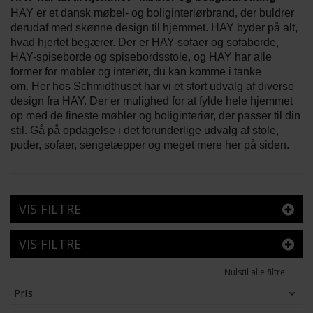
HAY er et dansk møbel- og boliginteriørbrand, der buldrer
derudaf med skønne design til hjemmet. HAY byder på alt,
hvad hjertet begærer. Der er HAY-sofaer og sofaborde,
HAY-spiseborde og spisebordsstole, og HAY har alle
former for møbler og interiør, du kan komme i tanke
om. Her hos Schmidthuset har vi et stort udvalg af diverse
design fra HAY. Der er mulighed for at fylde hele hjemmet
op med de fineste møbler og boliginteriør, der passer til din
stil. Gå på opdagelse i det forunderlige udvalg af stole,
puder, sofaer, sengetæpper og meget mere her på siden.
VIS FILTRE
VIS FILTRE
Nulstil alle filtre
Pris
39
DKK
56,699
DKK