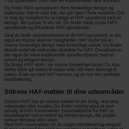
– og spisestuen, hvor hver en kvadratmeter skal udnyttes.
Du finder HAY-spiseborde i flere forskellige design og
materialer. Det er især træ, der går igen i flere modeller. Der
er dog rig mulighed for at vælge et HAY-spisebord med et
design, der passer til din stil. Du finder både runde HAY-
spiseborde og firkantede HAY-spiseborde.
Skal du finde spisebordsstole til dit HAY-spisebord, er der
også en masse skønne muligheder. HAY byder på en
masse forskellige design med forskellige udtryk. Du finder
blandt andet de velkendte skalstole fra HAY. Derudover er
der også de mere traditionelle spisebordsstole med et
enkelt og elegant design.
Du finder HAY-stole i en masse forskellige farver. Du kan
derfor både gå enkelt til værks eller lidt mere farverigt til
værks. Dæk op med HAY-service, og du har den perfekte
borddækning.
Stilrene HAY-møbler til dine udeområder
Selvom HAY har en masse møbler til din bolig, skal dine
udearealer ikke snydes. Du finder nemlig også et stort
udvalg af HAY-havemøbler. Havemøblerne fra HAY er
kendetegnet ved et enkelt og stilrent design, der pryder
enhver terrasse eller altan.
Med HAY-havemøbler får du noget sofistikeret og elegant