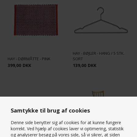
HAY - BØJLER - HANG / 5 STK.
HAY - DØRMÅTTE - PINK
SORT
399,00
DKK
139,00
DKK
Samtykke til brug af cookies
Denne side benytter sig af cookies for at kunne fungere
korrekt. Ved hjælp af cookies laver vi optimering, statistik
og analyserer besøg på vores side, så vi sikrer, at siden
HAY - KASSE - COLOUR CRATE /