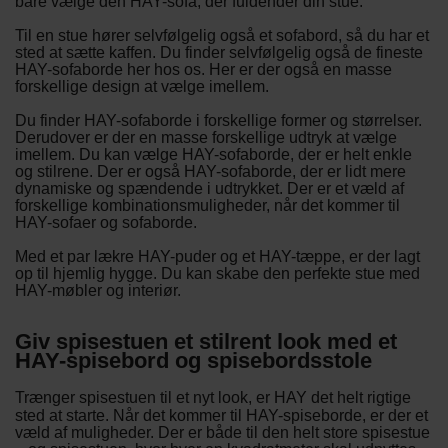
bare vælge den HAY-sofa, der fuldender din stue.
Til en stue hører selvfølgelig også et sofabord, så du har et
sted at sætte kaffen. Du finder selvfølgelig også de fineste
HAY-sofaborde her hos os. Her er der også en masse
forskellige design at vælge imellem.
Du finder HAY-sofaborde i forskellige former og størrelser.
Derudover er der en masse forskellige udtryk at vælge
imellem. Du kan vælge HAY-sofaborde, der er helt enkle
og stilrene. Der er også HAY-sofaborde, der er lidt mere
dynamiske og spændende i udtrykket. Der er et væld af
forskellige kombinationsmuligheder, når det kommer til
HAY-sofaer og sofaborde.
Med et par lækre HAY-puder og et HAY-tæppe, er der lagt
op til hjemlig hygge. Du kan skabe den perfekte stue med
HAY-møbler og interiør.
Giv spisestuen et stilrent look med et
HAY-spisebord og spisebordsstole
Trænger spisestuen til et nyt look, er HAY det helt rigtige
sted at starte. Når det kommer til HAY-spiseborde, er der et
væld af muligheder. Der er både til den helt store spisestue