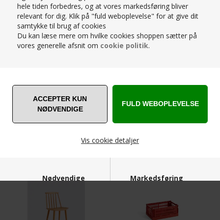
hele tiden forbedres, og at vores markedsføring bliver
S -TERRACOTTA
HAY - STOL - J41 OLIERET EG
relevant for dig. Klik på "fuld weboplevelse" for at give dit
39,00
DKK
3.159,00
DKK
samtykke til brug af cookies
Du kan læse mere om hvilke cookies shoppen sætter på
vores generelle afsnit om
cookie politik
.
HAY - DØRMÅTTE - YELLOW
HAY - STOL - J110 CHAIR - SORT
Vis cookie detaljer
399,00
DKK
3.019,00
DKK
Nødvendige
Markedsføring