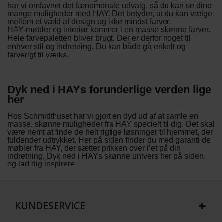
har vi omfavnet det fænomenale udvalg, så du kan se dine
mange muligheder med HAY. Det betyder, at du kan vælge
mellem et væld af design og ikke mindst farver.
HAY-møbler og interiør kommer i en masse skønne farver.
Hele farvepaletten bliver brugt. Der er derfor noget til
enhver stil og indretning. Du kan både gå enkelt og
farverigt til værks.
Dyk ned i HAYs forunderlige verden lige
her
Hos Schmidthuset har vi gjort en dyd ud af at samle en
masse, skønne muligheder fra HAY specielt til dig. Det skal
være nemt at finde de helt rigtige løsninger til hjemmet, der
fuldender udtrykket. Her på siden finder du med garanti de
møbler fra HAY, der sætter prikken over i’et på din
indretning. Dyk ned i HAYs skønne univers her på siden,
og lad dig inspirere.
KUNDESERVICE