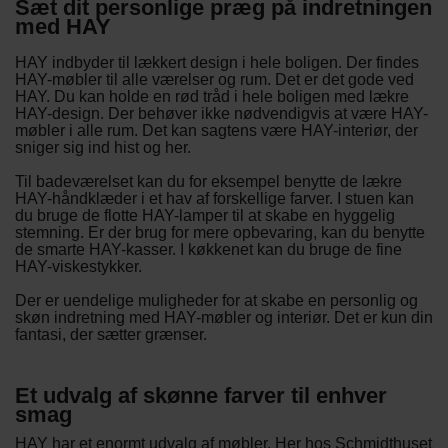
Sæt dit personlige præg på indretningen
med HAY
HAY indbyder til lækkert design i hele boligen. Der findes
HAY-møbler til alle værelser og rum. Det er det gode ved
HAY. Du kan holde en rød tråd i hele boligen med lækre
HAY-design. Der behøver ikke nødvendigvis at være HAY-
møbler i alle rum. Det kan sagtens være HAY-interiør, der
sniger sig ind hist og her.
Til badeværelset kan du for eksempel benytte de lækre
HAY-håndklæder i et hav af forskellige farver. I stuen kan
du bruge de flotte HAY-lamper til at skabe en hyggelig
stemning. Er der brug for mere opbevaring, kan du benytte
de smarte HAY-kasser. I køkkenet kan du bruge de fine
HAY-viskestykker.
Der er uendelige muligheder for at skabe en personlig og
skøn indretning med HAY-møbler og interiør. Det er kun din
fantasi, der sætter grænser.
Et udvalg af sk
ønne farver til enhver
smag
HAY har et enormt udvalg af møbler. Her hos Schmidthuset