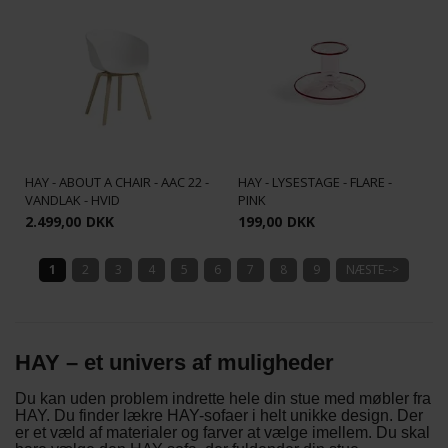
HAY - ABOUT A CHAIR - AAC 22 -
HAY - LYSESTAGE - FLARE -
VANDLAK - HVID
PINK
2.499,00
DKK
199,00
DKK
1
2
3
4
5
6
7
8
9
NÆSTE-->
H
AY – et univers af muligheder
Du kan uden problem indrette hele din stue med møbler fra
HAY. Du finder lækre HAY-sofaer i helt unikke design. Der
er et væld af materialer og farver at vælge imellem. Du skal