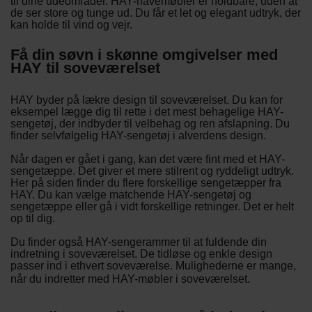
til dine udeområder. HAY-havemøbler er holdbare, uden at
de ser store og tunge ud. Du får et let og elegant udtryk, der
kan holde til vind og vejr.
Få din søvn i skønne omgivelser med
HAY til soveværelset
HAY byder på lækre design til soveværelset. Du kan for
eksempel lægge dig til rette i det mest behagelige HAY-
sengetøj, der indbyder til velbehag og ren afslapning. Du
finder selvfølgelig HAY-sengetøj i alverdens design.
Når dagen er gået i gang, kan det være fint med et HAY-
sengetæppe. Det giver et mere stilrent og ryddeligt udtryk.
Her på siden finder du flere forskellige sengetæpper fra
HAY. Du kan vælge matchende HAY-sengetøj og
sengetæppe eller gå i vidt forskellige retninger. Det er helt
op til dig.
Du finder også HAY-sengerammer til at fuldende din
indretning i soveværelset. De tidløse og enkle design
passer ind i ethvert soveværelse. Mulighederne er mange,
når du indretter med HAY-møbler i soveværelset.