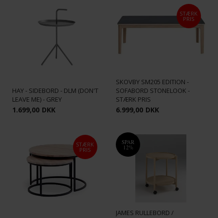
STÆRK
PRIS
SKOVBY SM205 EDITION -
HAY - SIDEBORD - DLM (DON'T
SOFABORD STONELOOK -
LEAVE ME) - GREY
STÆRK PRIS
1.699,00
DKK
6.999,00
DKK
SPAR
STÆRK
12%
PRIS
JAMES RULLEBORD /