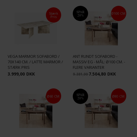
SPAR
Stærk
Ø100 CM.
20%
Pris
VEGA MARMOR SOFABORD /
ANT RUNDT SOFABORD -
70X140 CM. / LATTE MARMOR /
MASSIV EG - MÅL: Ø100 CM. -
STÆRK PRIS
FLERE VARIANTER
3.999,00
DKK
7.504,80
DKK
9.381,00
SPAR
Ø60 CM.
Ø80 CM.
20%