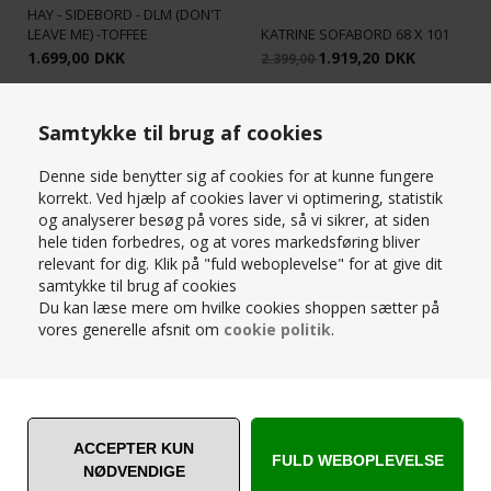
HAY - SIDEBORD - DLM (DON'T
LEAVE ME) -TOFFEE
KATRINE SOFABORD 68 X 101
1.699,00
DKK
1.919,20
DKK
2.399,00
Samtykke til brug af cookies
SPAR
STÆRK
20%
PRIS
Denne side benytter sig af cookies for at kunne fungere
korrekt. Ved hjælp af cookies laver vi optimering, statistik
og analyserer besøg på vores side, så vi sikrer, at siden
hele tiden forbedres, og at vores markedsføring bliver
relevant for dig. Klik på "fuld weboplevelse" for at give dit
CROSS SOFABORD 68X128 H50
samtykke til brug af cookies
SKOVBY SOFABORD SM243 -
- STEL EG - BORDPLADE
Du kan læse mere om hvilke cookies shoppen sætter på
262S - STEL SORT STÅL / GRÅ
LAMINAT GRÅBRUN STEN
vores generelle afsnit om
cookie politik
.
KERAMIK BORDPLADE Ø99
LOOK
3.999,00
DKK
2.719,20
DKK
3.399,00
STÆRK
PRIS