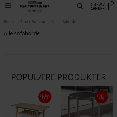
DIN KURV
0
0,00
DKK
Forside
»
Stue
»
Sofabord
»
Alle sofaborde
Alle sofaborde
POPULÆRE PRODUKTER
STÆRK
STÆRK
PRIS
PRIS