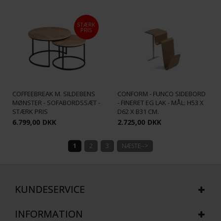
STÆRK
PRIS
COFFEEBREAK M. SILDEBENS
CONFORM - FUNCO SIDEBORD
MØNSTER - SOFABORDSSÆT -
- FINERET EG LAK - MÅL: H53 X
STÆRK PRIS
D62 X B31 CM.
6.799,00
DKK
2.725,00
DKK
1
2
3
NÆSTE-->
KUNDESERVICE
INFORMATION