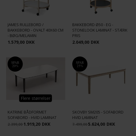
JAMES RULLEBORD /
JAMES RULLEBORD /
BAKKEBORD Ø50 - EG -
BAKKEBORD - OVALT 40X60 CM
STONELOOK LAMINAT - STÆRK
- BØG/MELAMIN
PRIS
1.579,00
DKK
2.049,00
DKK
SPAR
SPAR
20%
25%
Flere størrelser
KATRINE BÅDFORMET
SKOVBY SM205 - SOFABORD
SOFABORD - HVID LAMINAT
HVID LAMINAT
1.919,20
DKK
5.624,00
DKK
2.399,00
7.499,00