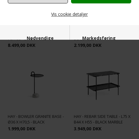
Vis cookie detaljer
EGEBJERG 202 SOFABORD
HAY - ARCS TROLLEY - LOW -
Nødvendige
Markedsføring
78X135 - STÆRK PRIS
EGGSHELL
8.499,00
DKK
2.199,00
DKK
Funktionelle
Statistiske
HAY - BOWLER GRANITE BASE -
HAY - REBAR SIDE TABLE - L75 X
Ø36 X H70,5 - BLACK
B44 X H55 - BLACK MARBLE
1.999,00
DKK
3.949,00
DKK