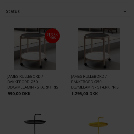
Actona
(1)
Casø
(8)
Status
Conform
(6)
Furnhouse
(13)
Tilbud
(29)
Haslev
(2)
HAY
(21)
Hundevad og Co.
(1)
Kristensen og Kristensen
STÆRK
(17)
PRIS
Lexpo Living
(5)
Skovby Møbler
(12)
Vis flere
JAMES RULLEBORD /
JAMES RULLEBORD /
BAKKEBORD Ø50 -
BAKKEBORD Ø50 -
BØG/MELAMIN - STÆRK PRIS
EG/MELAMIN - STÆRK PRIS
990,00
DKK
1.295,00
DKK