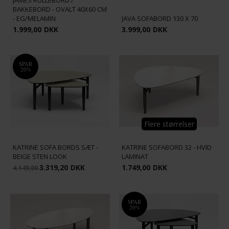
JAMES RULLEBORD /
BAKKEBORD - OVALT 40X60 CM
- EG/MELAMIN
JAVA SOFABORD 130 X 70
1.999,00
DKK
3.999,00
DKK
SPAR
20%
Flere størrelser
KATRINE SOFA BORDS SÆT -
KATRINE SOFABORD 32 - HVID
BEIGE STEN LOOK
LAMINAT
3.319,20
DKK
1.749,00
DKK
4.149,00
SPAR
20%