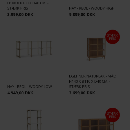
H180 X B100 X D40 CM. -
STÆRK PRIS
HAY - REOL - WOODY HIGH
3.999,00
DKK
9.899,00
DKK
STÆRK
PRIS
FORMA - VITRINESKAB M/
GLASLÅGER & SIDER -
EGEFINÉR NATURLAK - MÅL:
H140 X B110 X D40 CM. -
HAY - REOL - WOODY LOW
STÆRK PRIS
4.949,00
DKK
3.699,00
DKK
STÆRK
PRIS