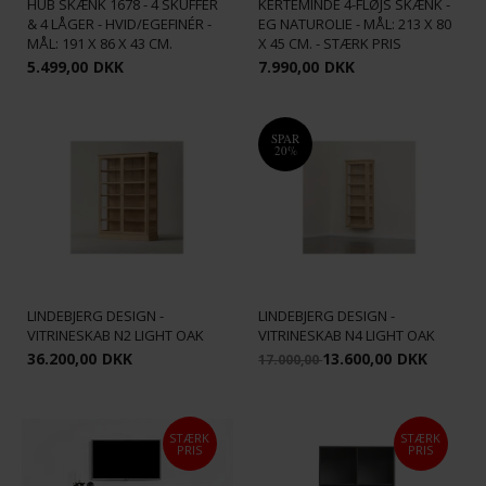
HUB SKÆNK 1678 - 4 SKUFFER
KERTEMINDE 4-FLØJS SKÆNK -
& 4 LÅGER - HVID/EGEFINÉR -
EG NATUROLIE - MÅL: 213 X 80
MÅL: 191 X 86 X 43 CM.
X 45 CM. - STÆRK PRIS
5.499,00
DKK
7.990,00
DKK
SPAR
20%
LINDEBJERG DESIGN -
LINDEBJERG DESIGN -
VITRINESKAB N2 LIGHT OAK
VITRINESKAB N4 LIGHT OAK
36.200,00
DKK
13.600,00
DKK
17.000,00
STÆRK
STÆRK
PRIS
PRIS