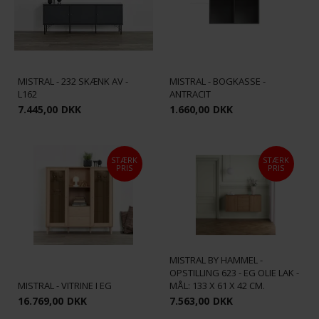
MISTRAL - 232 SKÆNK AV -
MISTRAL - BOGKASSE -
L162
ANTRACIT
7.445,00
DKK
1.660,00
DKK
STÆRK
STÆRK
PRIS
PRIS
MISTRAL BY HAMMEL -
OPSTILLING 623 - EG OLIE LAK -
MISTRAL - VITRINE I EG
MÅL: 133 X 61 X 42 CM.
16.769,00
DKK
7.563,00
DKK