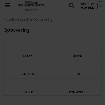
DIN KURV
0
0,00
DKK
Forside
Spisestue
Opbevaring
»
»
Opbevaring
SKÆNK
VITRINE
TV MØBLER
REOL
HYLDER
KOMMODER