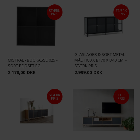
STÆRK
STÆRK
PRIS
PRIS
COMO - SKÆNK M/ 4
GLASLÅGER & SORT METAL -
MISTRAL - BOGKASSE 025 -
MÅL: H80 X B170 X D40 CM. -
SORT BEJDSET EG
STÆRK PRIS
2.178,00
DKK
2.999,00
DKK
STÆRK
STÆRK
PRIS
PRIS