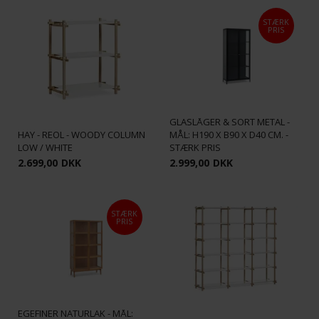
STÆRK
PRIS
COMO - VITRINESKAB M/ 2
GLASLÅGER & SORT METAL -
HAY - REOL - WOODY COLUMN
MÅL: H190 X B90 X D40 CM. -
LOW / WHITE
STÆRK PRIS
2.699,00
DKK
2.999,00
DKK
STÆRK
PRIS
FORMA - VITRINESKAB M/
GLASLÅGER & SIDER -
EGEFINÉR NATURLAK - MÅL: