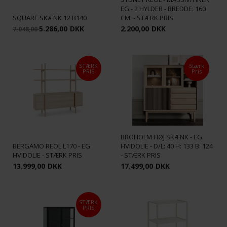
EG - 2 HYLDER - BREDDE: 160
SQUARE SKÆNK 12 B140
CM. - STÆRK PRIS
5.286,00
DKK
2.200,00
DKK
7.048,00
STÆRK
Stærk
PRIS
Pris
BROHOLM HØJ SKÆNK - EG
BERGAMO REOL L170 - EG
HVIDOLIE - D/L: 40 H: 133 B: 124
HVIDOLIE - STÆRK PRIS
- STÆRK PRIS
13.999,00
DKK
17.499,00
DKK
STÆRK
PRIS