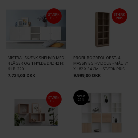
STÆRK
STÆRK
PRIS
PRIS
MISTRAL SKÆNK SNEHVID MED
PROFIL BOGREOL OPST. 4 -
4 LÅGER OG 1 HYLDE D/L: 42 H:
MASSIV EG HVIDOLIE - MÅL: 71
61 B: 220
X 182 X 34 CM. - STÆRK PRIS
7.724,00
DKK
9.999,00
DKK
SPAR
STÆRK
25%
PRIS