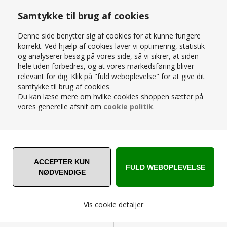
Samtykke til brug af cookies
Denne side benytter sig af cookies for at kunne fungere
BROHOLM TV-BORD - RØGET
korrekt. Ved hjælp af cookies laver vi optimering, statistik
EG - D/L: 35 H: 55 B: 124 -
CARNO SKÆNK I EG - L160 CM -
og analyserer besøg på vores side, så vi sikrer, at siden
STÆRK PRIS
STÆRK PRIS
hele tiden forbedres, og at vores markedsføring bliver
8.999,00
DKK
5.999,00
DKK
relevant for dig. Klik på "fuld weboplevelse" for at give dit
samtykke til brug af cookies
Du kan læse mere om hvilke cookies shoppen sætter på
vores generelle afsnit om
cookie politik
.
HOUSE OF SANDER
HOUSE OF SANDER
VÆGSYSTEM - 2EASY
VÆGSYSTEM - 2EASY HYLDE 15
BØJLEHÆNGER, SORT
CM, SORT
Vis cookie detaljer
129,00
DKK
129,00
DKK