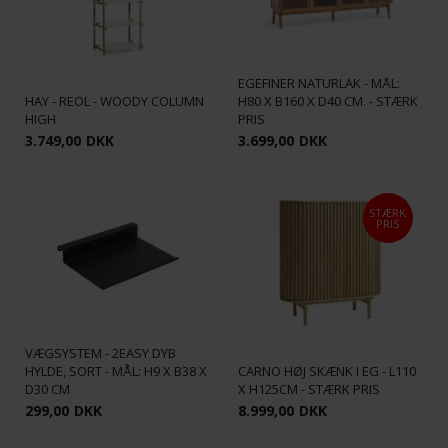
FORMA - SKÆNK M/
GLASLÅGER & HYLDE -
EGEFINÉR NATURLAK - MÅL:
HAY - REOL - WOODY COLUMN
H80 X B160 X D40 CM. - STÆRK
HIGH
PRIS
3.749,00
DKK
3.699,00
DKK
STÆRK
PRIS
HOUSE OF SANDER
VÆGSYSTEM - 2EASY DYB
HYLDE, SORT - MÅL: H9 X B38 X
CARNO HØJ SKÆNK I EG - L110
D30 CM
X H125CM - STÆRK PRIS
299,00
DKK
8.999,00
DKK