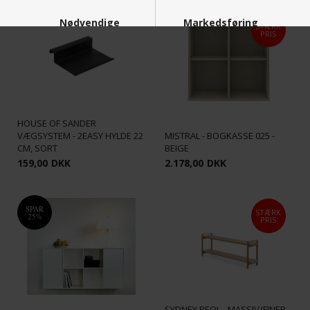
Nødvendige
Markedsføring
STÆRK
PRIS
Funktionelle
Statistiske
HOUSE OF SANDER
VÆGSYSTEM - 2EASY HYLDE 22
MISTRAL - BOGKASSE 025 -
CM, SORT
BEIGE
159,00
DKK
2.178,00
DKK
SPAR
STÆRK
25%
PRIS
SYDNEY REOL - MASSIV/FINÉR