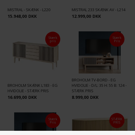
MISTRAL - SKÆNK - L220
MISTRAL 233 SKÆNK AV - L214
15.948,00
DKK
12.999,00
DKK
Stærk
Stærk
pris
Pris
BROHOLM TV-BORD - EG
BROHOLM SKÆNK L183 - EG
HVIDOLIE - D/L: 35 H: 55 B: 124 -
HVIDOLIE - STÆRK PRIS
STÆRK PRIS
16.699,00
DKK
8.999,00
DKK
Stærk
STÆRK
Pris
PRIS