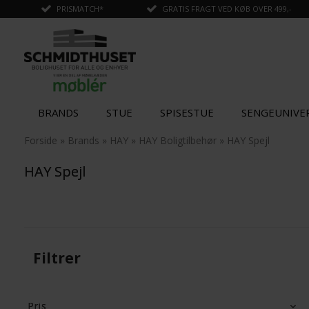
PRISMATCH*
GRATIS FRAGT VED KØB OVER 499,-
BRANDS
STUE
SPISESTUE
SENGEUNIVE
Forside
»
Brands
»
HAY
»
HAY Boligtilbehør
»
HAY Spejl
HAY Spejl
Filtrer
Pris