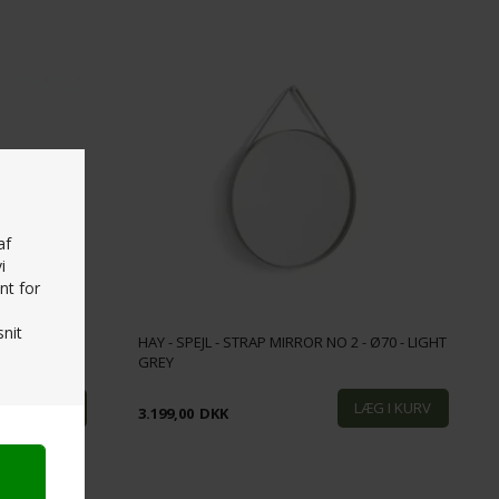
af
i
nt for
nit
- Ø70 - LIGHT
HAY - SPEJL - STRAP MIRROR NO 2 - Ø70 - LIGHT
GREY
3.199,00
DKK