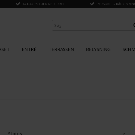
14 DAGES FULD RETURRET
PERSONLIG RÅDGIVNING 
RSET
ENTRÈ
TERRASSEN
BELYSNING
SCHM
Status