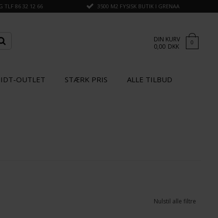
TLF 86 32 12 66
3500 M2 FYSISK BUTIK I GRENAA
DIN KURV
0
0,00
DKK
IDT-OUTLET
STÆRK PRIS
ALLE TILBUD
Nulstil alle filtre