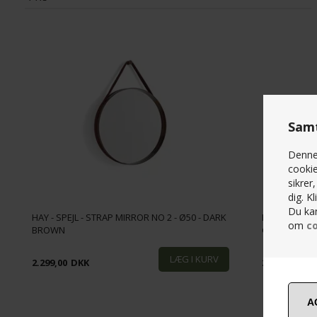
2,299
DKK
3,199
DKK
Samt
Denne 
cookie
sikrer
dig. K
Du kan
HAY - SPEJL - STRAP MIRROR NO 2 - Ø50 - DARK
HAY - SPEJL 
om
co
BROWN
GREY
2.299,00
DKK
2.299,00
DK