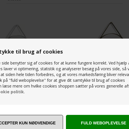
Tilbud
(0)
ykke til brug af cookies
side benytter sig af cookies for at kunne fungere korrekt. Ved hjælp 
s laver vi optimering, statistik og analyserer besøg på vores side, så v
, at siden hele tiden forbedres, og at vores markedsføring bliver releva
lik på "fuld weboplevelse" for at give dit samtykke til brug af cookies
 læse mere om hvilke cookies shoppen sætter på vores generelle afs
- STRAP MIRROR NO 2 - Ø50 - LIGHT
HAY - SPEJL - STRAP MIRROR NO 2 
okie politik
.
BROWN
K
3.199,00
DKK