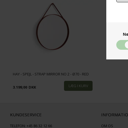
Nø
HAY - SPEJL - STRAP MIRROR NO 2 - Ø70 - RED
3.199,00
DKK
KUNDESERVICE
INFORMATI
TELEFON:
+45 86 32 12 66
OM OS