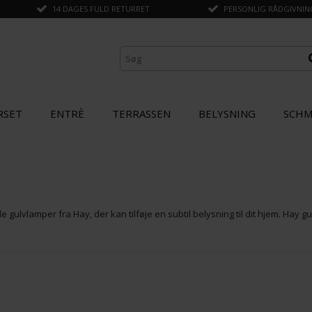
14 DAGES FULD RETURRET
PERSONLIG RÅDGIVNING 
RSET
ENTRÈ
TERRASSEN
BELYSNING
SCHM
e gulvlamper fra Hay, der kan tilføje en subtil belysning til dit hjem. Hay