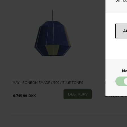
om
co
Nø
HAY - BONBON SHADE / 500 / BLUE TONES
HAY - BONBO
6.749,00
DKK
6.749,00
DK