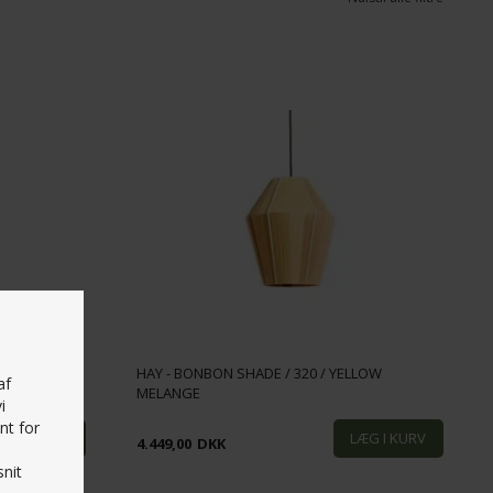
HAY - BONBON SHADE / 320 / YELLOW
af
EY MELANGE
MELANGE
i
nt for
4.449,00
DKK
nit