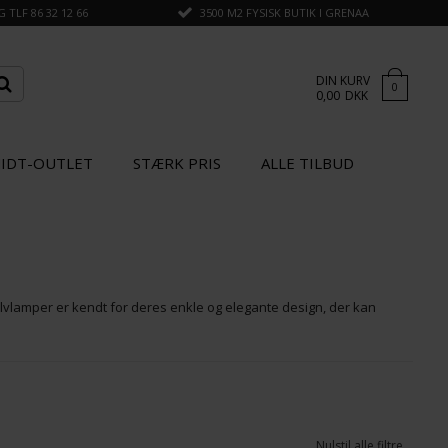
TLF 86 32 12 66
3500 M2 FYSISK BUTIK I GRENAA
DIN KURV
0
0,00
DKK
IDT-OUTLET
STÆRK PRIS
ALLE TILBUD
 gulvlamper er kendt for deres enkle og elegante design, der kan
Nulstil alle filtre