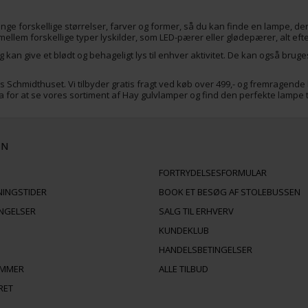
ge forskellige størrelser, farver og former, så du kan finde en lampe, der 
mellem forskellige typer lyskilder, som LED-pærer eller glødepærer, alt ef
g kan give et blødt og behageligt lys til enhver aktivitet. De kan også bru
Schmidthuset. Vi tilbyder gratis fragt ved køb over 499,- og fremragende
or at se vores sortiment af Hay gulvlamper og find den perfekte lampe til
ON
FORTRYDELSESFORMULAR
NINGSTIDER
BOOK ET BESØG AF STOLEBUSSEN
INGELSER
SALG TIL ERHVERV
KUNDEKLUB
HANDELSBETINGELSER
AMMER
ALLE TILBUD
RET