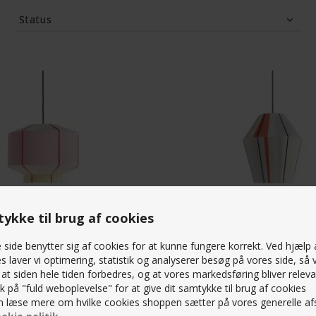
Status
Tilbud
(0)
ykke til brug af cookies
side benytter sig af cookies for at kunne fungere korrekt. Ved hjælp 
N SHADE / 380 / ICE CREAM
HAY - BONBON SHADE / 320 / GR
s laver vi optimering, statistik og analyserer besøg på vores side, så v
, at siden hele tiden forbedres, og at vores markedsføring bliver releva
K
4.449,00
DKK
lik på "fuld weboplevelse" for at give dit samtykke til brug af cookies
 læse mere om hvilke cookies shoppen sætter på vores generelle afs