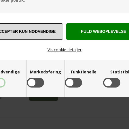
okie politik
.
Vis cookie detaljer
dvendige
Markedsføring
Funktionelle
Statisti
N SHADE / 500 / EARTH TONES
K