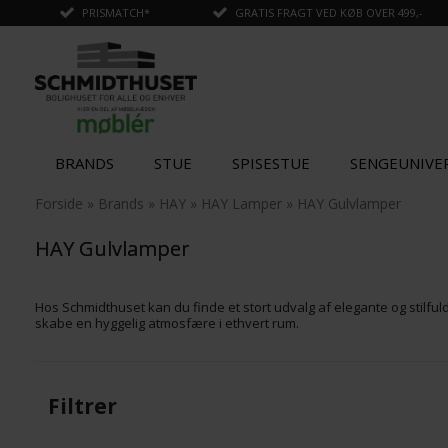
PRISMATCH*
GRATIS FRAGT VED KØB OVER 499,-
BRANDS
STUE
SPISESTUE
SENGEUNIVE
Forside
»
Brands
»
HAY
»
HAY Lamper
»
HAY Gulvlamper
HAY Gulvlamper
Hos Schmidthuset kan du finde et stort udvalg af elegante og stilfuld
skabe en hyggelig atmosfære i ethvert rum.
Filtrer