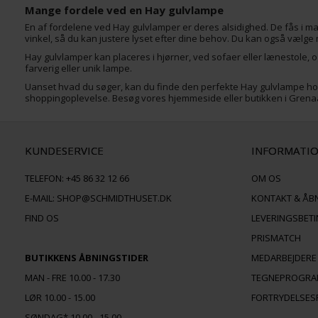
Mange fordele ved en Hay gulvlampe
En af fordelene ved Hay gulvlamper er deres alsidighed. De fås i man
vinkel, så du kan justere lyset efter dine behov. Du kan også vælge 
Hay gulvlamper kan placeres i hjørner, ved sofaer eller lænestole, o
farverig eller unik lampe.
Uanset hvad du søger, kan du finde den perfekte Hay gulvlampe hos 
shoppingoplevelse. Besøg vores hjemmeside eller butikken i Grenaa f
KUNDESERVICE
INFORMATI
TELEFON:
+45 86 32 12 66
OM OS
E-MAIL:
SHOP@SCHMIDTHUSET.DK
KONTAKT & ÅB
FIND OS
LEVERINGSBET
PRISMATCH
BUTIKKENS ÅBNINGSTIDER
MEDARBEJDERE
MAN - FRE 10.00 - 17.30
TEGNEPROGR
LØR 10.00 - 15.00
FORTRYDELSES
SØNDAG* 10.00 - 15.00