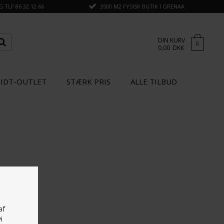
TLF 86 32 12 66
3500 M2 FYSISK BUTIK I GRENAA
DIN KURV
0
0,00
DKK
IDT-OUTLET
STÆRK PRIS
ALLE TILBUD
af
i