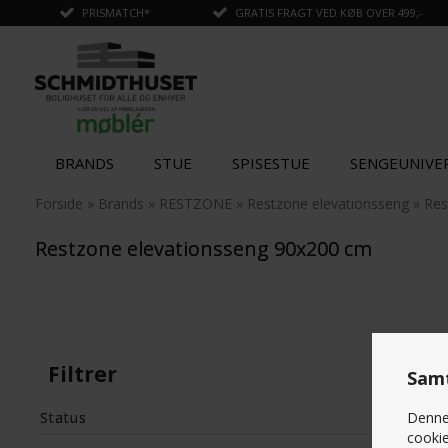
PRISMATCH*
GRATIS FRAGT VED KØB OVER 499,-
BRANDS
STUE
SPISESTUE
SENGEUNIVE
Forside
»
Brands
»
RESTZONE
»
Restzone elevationsseng
»
Res
Restzone elevationsseng 90x200 cm
Filtrer
Samt
Status
Denne 
cookie