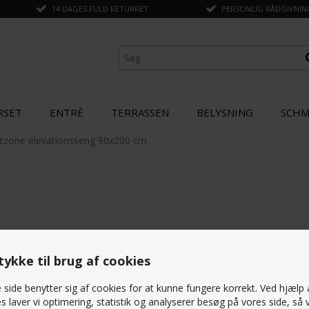
14 DAGES FULD RETURRET
PERSONLIG RÅDGIVNING 
RSET
ENTRÈ
TERRASSEN
BELYSNING
SCHM
tzone elevationsseng 90x200 cm
ykke til brug af cookies
side benytter sig af cookies for at kunne fungere korrekt. Ved hjælp 
s laver vi optimering, statistik og analyserer besøg på vores side, så v