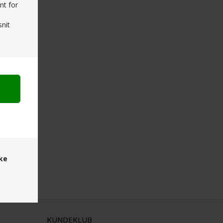
nt for
nit
ske
KUNDEKLUB