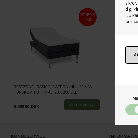
Tilbud
(0)
sikrer
dig. K
STÆRK
Du kan
PRIS
om
co
RESTZONE - BASIC ELEVATION INKL. 40 MM.
PURSKUM TOP - MÅL: 90 X 200 CM.
Nø
5.999,00
DKK
KUNDESERVICE
INFORMATI