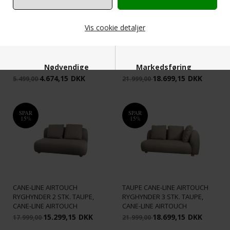
Vis cookie detaljer
CANE-LINE - CAPTURE 2-PERS.
SOFA HØJRE MODUL INKL.
CANE-LINE - BREEZE
TAUPE CANE-LINE AIRTOUCH
LOUNGESTOL WHITE GREY,
RYGHYNDER 3 STK. TAUPE,
Nødvendige
Markedsføring
CANE-LINE WEAVE
CANE-LINE AIRTOUCH
4.674,15
DKK
18.699,15
DKK
5.499,00
21.999,00
SPAR
SPAR
15%
15%
Funktionelle
Statistiske
CANE-LINE - CAPTURE 2-PERS.
CANE-LINE - CAPTURE 2-PERS.
SOFA MODUL INKL. TAUPE
SOFA VENSTRE MODUL INKL.
CANE-LINE AIRTOUCH
TAUPE CANE-LINE AIRTOUCH
RYGHYNDER 2 STK. TAUPE,
RYGHYNDER 3 STK. TAUPE,
CANE-LINE AIRTOUCH
CANE-LINE AIRTOUCH
15.299,15
DKK
18.699,15
DKK
17.999,00
21.999,00