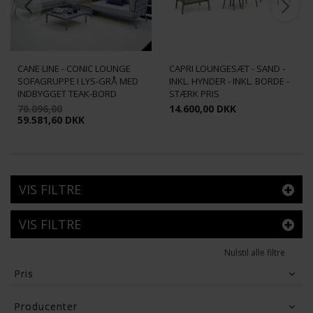
CANE LINE - CONIC LOUNGE
CAPRI LOUNGESÆT - SAND -
SOFAGRUPPE I LYS-GRÅ MED
INKL. HYNDER - INKL. BORDE -
INDBYGGET TEAK-BORD
STÆRK PRIS
70.096,00
14.600,00 DKK
59.581,60 DKK
VIS FILTRE
VIS FILTRE
Nulstil alle filtre
Pris
1,189
DKK
59,582
DKK
Producenter