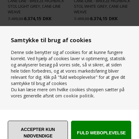
CANE-LINE - BREEZE HIGHBACK
CANE-LINE - BREEZE HIGHBACK
STOL LIGHT GREY, CANE-LINE
STOL WHITE GREY, CANE-LINE
WEAVE
WEAVE
6.374,15
DKK
6.374,15
DKK
7.499,00
7.499,00
Samtykke til brug af cookies
SPAR
SPAR
15%
15%
Denne side benytter sig af cookies for at kunne fungere
korrekt. Ved hjælp af cookies laver vi optimering, statistik
og analyserer besøg på vores side, så vi sikrer, at siden
hele tiden forbedres, og at vores markedsføring bliver
relevant for dig. Klik på "fuld weboplevelse" for at give dit
samtykke til brug af cookies
CANE-LINE - BREEZE
CANE-LINE - BREEZE
Du kan læse mere om hvilke cookies shoppen sætter på
LOUNGESTOL BLACK, CANE-
LOUNGESTOL LIGHT GREY,
vores generelle afsnit om
cookie politik
.
LINE WEAVE
CANE-LINE WEAVE
4.674,15
DKK
4.674,15
DKK
5.499,00
5.499,00
SPAR
SPAR
15%
15%