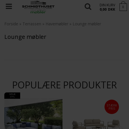
DIN KURV
0
0,00
DKK
Forside
»
Terrassen
»
Havemøbler
»
Lounge møbler
Lounge møbler
POPULÆRE PRODUKTER
SPAR
15%
STÆRK
PRIS