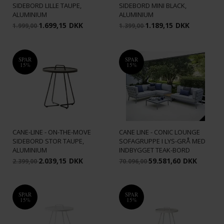
SIDEBORD LILLE TAUPE,
SIDEBORD MINI BLACK,
ALUMINIUM
ALUMINIUM
1.699,15
DKK
1.189,15
DKK
1.999,00
1.399,00
SPAR
SPAR
15%
15%
CANE-LINE - ON-THE-MOVE
CANE LINE - CONIC LOUNGE
SIDEBORD STOR TAUPE,
SOFAGRUPPE I LYS-GRÅ MED
ALUMINIUM
INDBYGGET TEAK-BORD
2.039,15
DKK
59.581,60
DKK
2.399,00
70.096,00
SPAR
SPAR
15%
15%