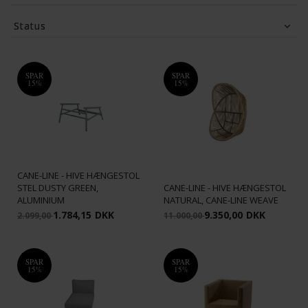
Cane-line
(91)
House Nordic
(1)
Status
Lexpo Living
(2)
Tilbud
(91)
SPAR
SPAR
15%
15%
CANE-LINE - HIVE HÆNGESTOL
STEL DUSTY GREEN,
CANE-LINE - HIVE HÆNGESTOL
ALUMINIUM
NATURAL, CANE-LINE WEAVE
1.784,15
DKK
9.350,00
DKK
2.099,00
11.000,00
SPAR
SPAR
15%
15%