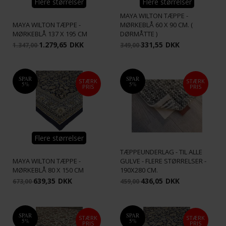
Flere størrelser
Flere størrelser
MAYA WILTON TÆPPE -
MAYA WILTON TÆPPE -
MØRKEBLÅ 60 X 90 CM. (
MØRKEBLÅ 137 X 195 CM
DØRMÅTTE )
1.279,65
DKK
331,55
DKK
1.347,00
349,00
SPAR
SPAR
STÆRK
STÆRK
5%
5%
PRIS
PRIS
Flere størrelser
TÆPPEUNDERLAG - TIL ALLE
MAYA WILTON TÆPPE -
GULVE - FLERE STØRRELSER -
MØRKEBLÅ 80 X 150 CM
190X280 CM.
639,35
DKK
436,05
DKK
673,00
459,00
SPAR
SPAR
STÆRK
STÆRK
5%
5%
PRIS
PRIS