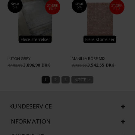
SPAR
SPAR
STÆRK
STÆRK
5%
5%
PRIS
PRIS
Flere størrelser
Flere størrelser
LUTON GREY
MANILLA ROSE MIX
3.896,90
DKK
3.542,55
DKK
4.102,00
3.729,00
1
2
3
NÆSTE-->
KUNDESERVICE
INFORMATION