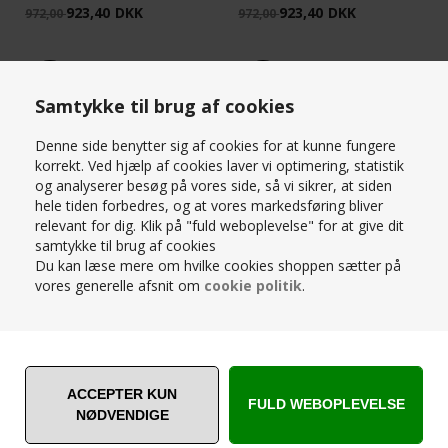
923,40
DKK
923,40
DKK
972,00
972,00
SPAR
SPAR
STÆRK
STÆRK
5%
5%
PRIS
PRIS
Samtykke til brug af cookies
Denne side benytter sig af cookies for at kunne fungere
korrekt. Ved hjælp af cookies laver vi optimering, statistik
og analyserer besøg på vores side, så vi sikrer, at siden
Flere størrelser
Flere størrelser
hele tiden forbedres, og at vores markedsføring bliver
relevant for dig. Klik på "fuld weboplevelse" for at give dit
CLASSICO TÆPPE WINTHER -
CLASSICO TÆPPE WINTHER -
samtykke til brug af cookies
135 X 200 CM
160 X 230 CM
Du kan læse mere om hvilke cookies shoppen sætter på
1.919,95
DKK
2.560,25
DKK
2.021,00
2.695,00
vores generelle afsnit om
cookie politik
.
SPAR
SPAR
STÆRK
STÆRK
5%
5%
PRIS
PRIS