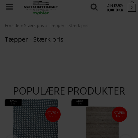
DIN KURV
0
0,00
DKK
Forside
»
Stærk pris
»
Tæpper - Stærk pris
Tæpper - Stærk pris
POPULÆRE PRODUKTER
SPAR
SPAR
5%
5%
STÆRK
STÆRK
PRIS
PRIS