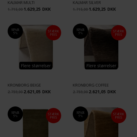
KALMAR MULTI
KALMAR SILVER
1.629,25
DKK
1.629,25
DKK
1.715,00
1.715,00
SPAR
SPAR
STÆRK
STÆRK
5%
5%
PRIS
PRIS
Flere størrelser
Flere størrelser
KRONBORG BEIGE
KRONBORG COFFEE
2.621,05
DKK
2.621,05
DKK
2.759,00
2.759,00
SPAR
SPAR
STÆRK
STÆRK
5%
5%
PRIS
PRIS