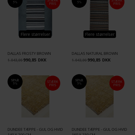
STÆRK
STÆRK
5%
5%
PRIS
PRIS
Flere størrelser
Flere størrelser
DALLAS FROSTY BROWN
DALLAS NATURAL BROWN
990,85
DKK
990,85
DKK
1.043,00
1.043,00
SPAR
SPAR
STÆRK
STÆRK
5%
5%
PRIS
PRIS
DUNDEE TÆPPE - GUL OG HVID
DUNDEE TÆPPE - GUL OG HVID
140 X 200 CM
160 X 230 CM