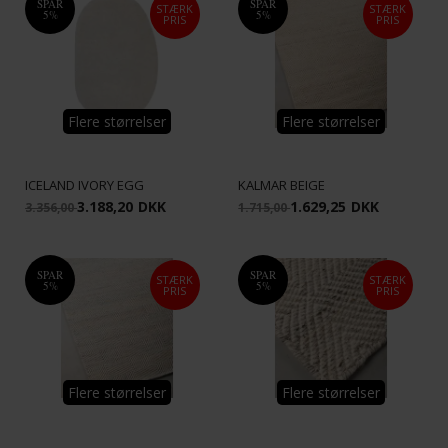
SPAR
SPAR
STÆRK
STÆRK
5%
5%
PRIS
PRIS
Flere størrelser
Flere størrelser
ICELAND IVORY EGG
KALMAR BEIGE
3.188,20
DKK
1.629,25
DKK
3.356,00
1.715,00
SPAR
SPAR
STÆRK
STÆRK
5%
5%
PRIS
PRIS
Flere størrelser
Flere størrelser