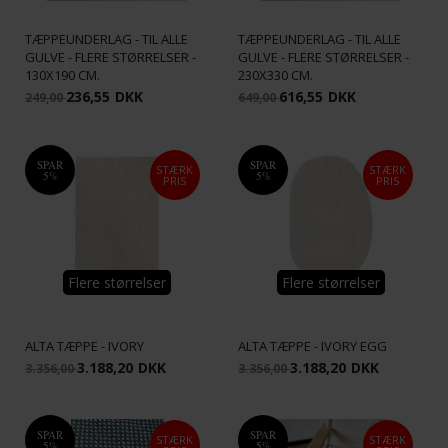
TÆPPEUNDERLAG - TIL ALLE
TÆPPEUNDERLAG - TIL ALLE
GULVE - FLERE STØRRELSER -
GULVE - FLERE STØRRELSER -
130X190 CM.
230X330 CM.
236,55
DKK
616,55
DKK
249,00
649,00
SPAR
SPAR
STÆRK
STÆRK
5%
5%
PRIS
PRIS
Flere størrelser
Flere størrelser
ALTA TÆPPE - IVORY
ALTA TÆPPE - IVORY EGG
3.188,20
DKK
3.188,20
DKK
3.356,00
3.356,00
SPAR
SPAR
STÆRK
STÆRK
5%
5%