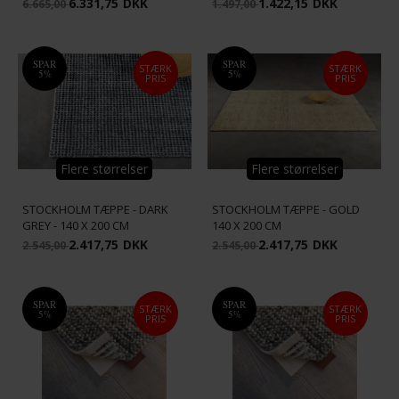
6.331,75
DKK
1.422,15
DKK
6.665,00
1.497,00
SPAR
SPAR
STÆRK
STÆRK
5%
5%
PRIS
PRIS
Flere størrelser
Flere størrelser
STOCKHOLM TÆPPE - DARK
STOCKHOLM TÆPPE - GOLD
GREY - 140 X 200 CM
140 X 200 CM
2.417,75
DKK
2.417,75
DKK
2.545,00
2.545,00
SPAR
SPAR
STÆRK
STÆRK
5%
5%
PRIS
PRIS