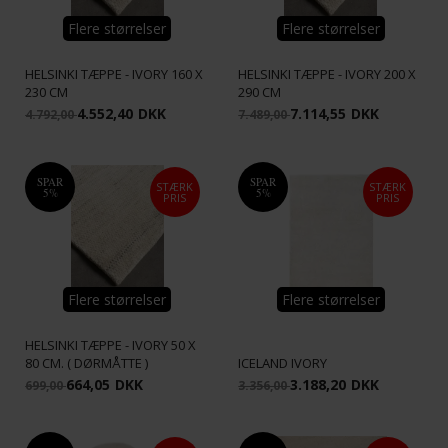
Flere størrelser
Flere størrelser
HELSINKI TÆPPE - IVORY 160 X
HELSINKI TÆPPE - IVORY 200 X
230 CM
290 CM
4.552,40
DKK
7.114,55
DKK
4.792,00
7.489,00
SPAR
SPAR
STÆRK
STÆRK
5%
5%
PRIS
PRIS
Flere størrelser
Flere størrelser
HELSINKI TÆPPE - IVORY 50 X
80 CM. ( DØRMÅTTE )
ICELAND IVORY
664,05
DKK
3.188,20
DKK
699,00
3.356,00