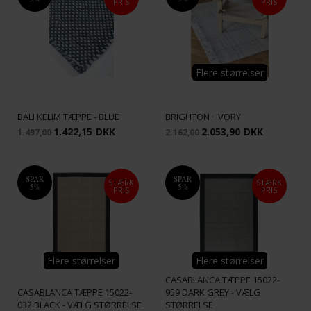
PRIS
PRIS
Flere størrelser
BALI KELIM TÆPPE - BLUE
BRIGHTON · IVORY
1.422,15
DKK
2.053,90
DKK
1.497,00
2.162,00
SPAR
SPAR
STÆRK
STÆRK
5%
5%
PRIS
PRIS
Flere størrelser
Flere størrelser
CASABLANCA TÆPPE 15022-
CASABLANCA TÆPPE 15022-
959 DARK GREY - VÆLG
032 BLACK - VÆLG STØRRELSE
STØRRELSE