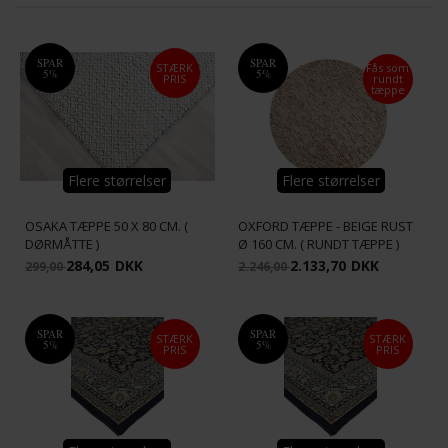
Tilbud
(117)
SPAR
SPAR
STÆRK
Fås som
5%
5%
PRIS
rundt
tæppe
Flere størrelser
Flere størrelser
OSAKA TÆPPE 50 X 80 CM. (
OXFORD TÆPPE - BEIGE RUST
DØRMÅTTE )
Ø 160 CM. ( RUNDT TÆPPE )
284,05
DKK
2.133,70
DKK
299,00
2.246,00
SPAR
SPAR
STÆRK
STÆRK
5%
5%
PRIS
PRIS