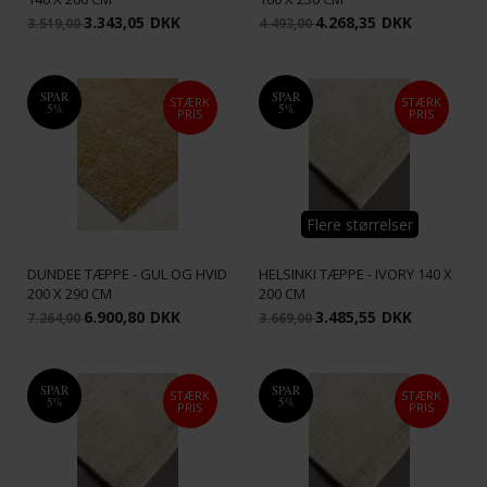
3.343,05
DKK
4.268,35
DKK
3.519,00
4.493,00
SPAR
SPAR
STÆRK
STÆRK
5%
5%
PRIS
PRIS
Flere størrelser
DUNDEE TÆPPE - GUL OG HVID
HELSINKI TÆPPE - IVORY 140 X
200 X 290 CM
200 CM
6.900,80
DKK
3.485,55
DKK
7.264,00
3.669,00
SPAR
SPAR
STÆRK
STÆRK
5%
5%
PRIS
PRIS