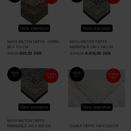
Flere størrelser
Flere størrelser
MAYA WILTON TÆPPE - GRØN
MAYA WILTON TÆPPE -
80 X 150 CM
MØRKEBLÅ 240 X 340 CM
639,35
DKK
4.410,85
DKK
673,00
4.643,00
SPAR
SPAR
STÆRK
STÆRK
5%
5%
PRIS
PRIS
Flere størrelser
Flere størrelser
MAYA WILTON TÆPPE -
MØRKEBLÅ 300 X 400 CM
OSAKA TÆPPE 140 X 200 CM