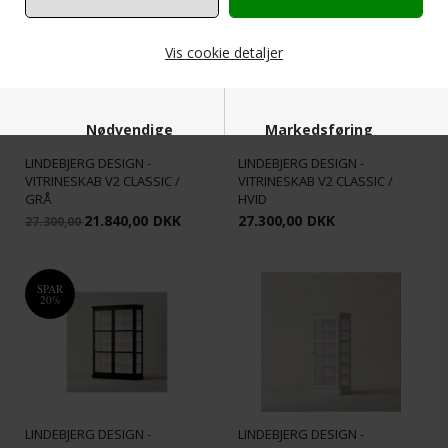
SPAR
20%
Vis cookie detaljer
Nødvendige
Markedsføring
LINDEBJERG DESIGN -
LINDEBJERG DESIGN -
VITRINESKAB V2 CLASSIC /
VITRINESKAB V2 CLASSIC /
GRÅ
HVID
21.840,00
DKK
27.300,00
DKK
27.300,00
Funktionelle
Statistiske
SPAR
20%
LINDEBJERG DESIGN -
LINDEBJERG DESIGN -