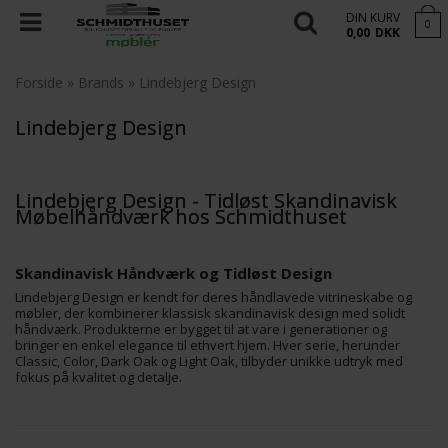
DIN KURV
0
0,00
DKK
Forside
»
Brands
»
Lindebjerg Design
Lindebjerg Design
Lindebjerg Design - Tidløst Skandinavisk
Møbelhåndværk hos Schmidthuset
Skandinavisk Håndværk og Tidløst Design
Lindebjerg Design er kendt for deres håndlavede vitrineskabe og
møbler, der kombinerer klassisk skandinavisk design med solidt
håndværk. Produkterne er bygget til at vare i generationer og
bringer en enkel elegance til ethvert hjem. Hver serie, herunder
Classic, Color, Dark Oak og Light Oak, tilbyder unikke udtryk med
fokus på kvalitet og detalje.