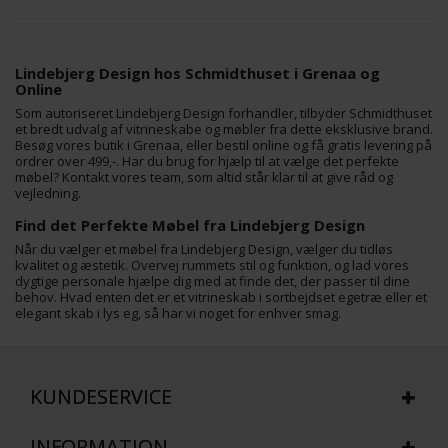
Lindebjerg Design hos Schmidthuset i Grenaa og
Online
Som autoriseret Lindebjerg Design forhandler, tilbyder Schmidthuset
et bredt udvalg af vitrineskabe og møbler fra dette eksklusive brand.
Besøg vores butik i Grenaa, eller bestil online og få gratis levering på
ordrer over 499,-. Har du brug for hjælp til at vælge det perfekte
møbel? Kontakt vores team, som altid står klar til at give råd og
vejledning.
Find det Perfekte Møbel fra Lindebjerg Design
Når du vælger et møbel fra Lindebjerg Design, vælger du tidløs
kvalitet og æstetik. Overvej rummets stil og funktion, og lad vores
dygtige personale hjælpe dig med at finde det, der passer til dine
behov. Hvad enten det er et vitrineskab i sortbejdset egetræ eller et
elegant skab i lys eg, så har vi noget for enhver smag.
KUNDESERVICE
INFORMATION