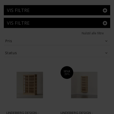
VIS FILTRE
VIS FILTRE
Nulstil alle filtre
Pris
10,920
DKK
36,200
DKK
Status
Tilbud
(9)
SPAR
20%
LINDEBJERG DESIGN -
LINDEBJERG DESIGN -