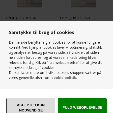
LINDEBJERG DESIGN -
LINDEBJERG DESIGN -
VITRINESKAB V1 CLASSIC /
VITRINESKAB V1 CLASSIC /
GRÅ
HVID
Samtykke til brug af cookies
15.280,00
DKK
19.100,00
DKK
19.100,00
Denne side benytter sig af cookies for at kunne fungere
korrekt. Ved hjælp af cookies laver vi optimering, statistik
SPAR
og analyserer besøg på vores side, så vi sikrer, at siden
20%
hele tiden forbedres, og at vores markedsføring bliver
relevant for dig. Klik på "fuld weboplevelse" for at give dit
samtykke til brug af cookies
Du kan læse mere om hvilke cookies shoppen sætter på
vores generelle afsnit om
cookie politik
.
LINDEBJERG DESIGN -
LINDEBJERG DESIGN -
VITRINESKAB V1 CLASSIC /
VITRINESKAB V2 CLASSIC /
SORT
ANTRACIT
15.280,00
DKK
27.300,00
DKK
19.100,00