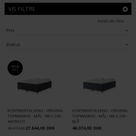
VIS FILTRE
Nulstil alle filtre
Pris
27,644
DKK
46,074
DKK
Status
Tilbud
(2)
SPAR
40%
DUNLOPILLO - PASSION
DUNLOPILLO - PASSION
KONTINENTALSENG - ORIGINAL
KONTINENTALSENG - ORIGINAL
TOPMADRAS - MÅL: 180 X 200 -
TOPMADRAS - MÅL: 180 X 200 -
ANTRACIT
BLÅ
27.644,00
DKK
46.074,00
DKK
46.074,00