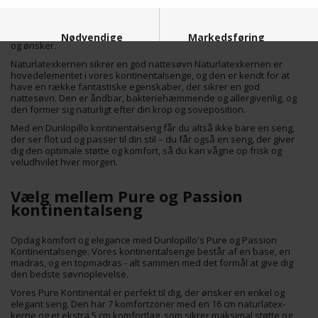
Besøg vores butik eller bestil online Du kan købe din Dunlopillo
kontinentalseng online eller besøge vores butik for at få råd og
vejledning fra vores erfarne sengeeksperter. Vi står altid klar til at
hjælpe dig med at finde den perfekte seng, der passer til dine behov
Nødvendige
Markedsføring
og ønsker.
Naturlatexkernen sikrer en god nattesøvn Naturlatexkernen er
hovedelementet i vores kontinentalsenge, og den er kendt for at
have en række fantastiske egenskaber, der sikrer en god
nattesøvn. Den er åndbar, bakteriehæmmende og allergivenlig, og
den former sig naturligt efter din krop og soveposition.
Med en Dunlopillo kontinentalseng får du altså ikke bare en seng,
Funktionelle
Statistiske
der ser flot ud og passer til din stil – du får også en seng, der giver
dig den optimale støtte og komfort, så du kan vågne op frisk og
veludhvilet hver morgen.
Vælg mellem Pure og Passion
kontinentalseng
Opdag komfort og elegance med Dunlopillo's Pure og Passion
Kontinentalsenge. Vores kontinentalsenge består af en base, en
madras, og en topmadras - alt sammen med det formål at give dig
den bedste søvnoplevelse.
Vores Pure Kontinental er perfekt til dig, der ønsker en enkel og
elegant seng. Den har 7 komfortzoner med en 16 cm naturlatex-
kerne og et ekstra 5 cm komfortlag, som sikrer maksimal støtte og