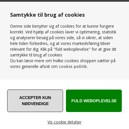
SPAR
Samtykke til brug af cookies
40%
Denne side benytter sig af cookies for at kunne fungere
korrekt. Ved hjælp af cookies laver vi optimering, statistik
og analyserer besøg på vores side, så vi sikrer, at siden
hele tiden forbedres, og at vores markedsføring bliver
DUNLOPILLO - PASSION
DUNLOPILLO - PASSION
relevant for dig. Klik på "fuld weboplevelse" for at give dit
KONTINENTALSENG - ORIGINAL
KONTINENTALSENG - ORIGINAL
samtykke til brug af cookies
TOPMADRAS - MÅL: 180 X 200 -
TOPMADRAS - MÅL: 180 X 200 -
Du kan læse mere om hvilke cookies shoppen sætter på
LYSEGRÅ
SAND
vores generelle afsnit om
cookie politik
.
27.644,00
DKK
46.074,00
DKK
46.074,00
Få den ultimative komfort med en Dunlopillo kontinentalseng En
kontinentalseng fra Dunlopillo er skabt til at give dig den ultimative
komfort, så du kan vågne op udhvilet og klar til en ny dag. Vores
kontinentalsenge består af tre lag – en base, en madras og en
topmadras, og i Passion-serien får du endda et ekstra lag med
pocketfjedre for en endnu mere luksuriøs søvnoplevelse.
Vis cookie detaljer