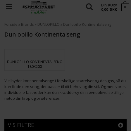
DIN KURV
0
0,00
DKK
Forside
»
Brands
»
DUNLOPILLO
»
Dunlopillo Kontinentalseng
Dunlopillo Kontinentalseng
DUNLOPILLO KONTINENTALSENG
180X200
Vi tilbyder kontinentalsenge i forskellige størrelser og designs, så du
kan finde den seng, der passer til dit behov og din stil. Og med vores
individuelle fastheder kan du skræddersy din søvnoplevelse til lige
netop din krop og præferencer.
VIS FILTRE