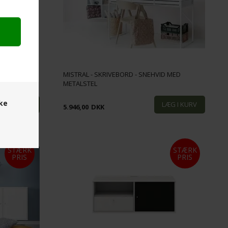
MISTRAL - SKRIVEBORD - SNEHVID MED
77
METALSTEL
ske
5.946,00
DKK
STÆRK
STÆRK
PRIS
PRIS