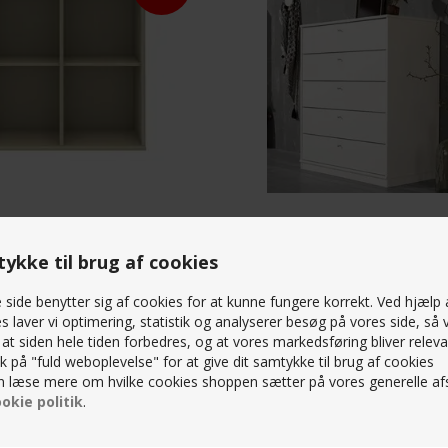
OGKASSE 025 - BEIGE
MISTRAL - KOMMODE - SNEHVID
ykke til brug af cookies
K
7.140,00
DKK
side benytter sig af cookies for at kunne fungere korrekt. Ved hjælp 
s laver vi optimering, statistik og analyserer besøg på vores side, så v
, at siden hele tiden forbedres, og at vores markedsføring bliver releva
STÆRK
lik på "fuld weboplevelse" for at give dit samtykke til brug af cookies
PRIS
 læse mere om hvilke cookies shoppen sætter på vores generelle afs
okie politik
.