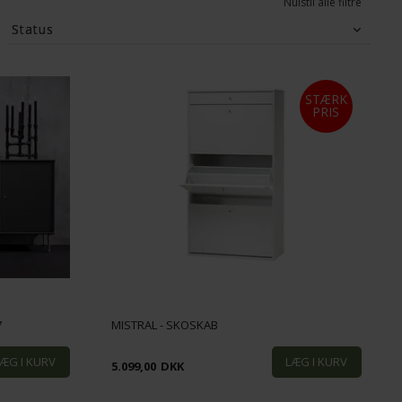
Nulstil alle filtre
Status
Tilbud
(0)
STÆRK
PRIS
7
MISTRAL - SKOSKAB
5.099,00
DKK