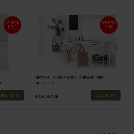
STÆRK
STÆRK
PRIS
PRIS
MISTRAL - SKRIVEBORD - SNEHVID MED
M
ID
METALSTEL
F
5.946,00 DKK
2