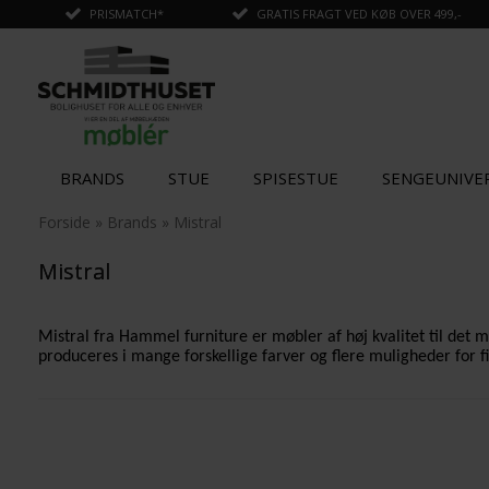
PRISMATCH*
GRATIS FRAGT VED KØB OVER 499,-
BRANDS
STUE
SPISESTUE
SENGEUNIVE
Forside
»
Brands
»
Mistral
Mistral
Mistral fra Hammel furniture er møbler af høj kvalitet til det 
produceres i mange forskellige farver og flere muligheder for f