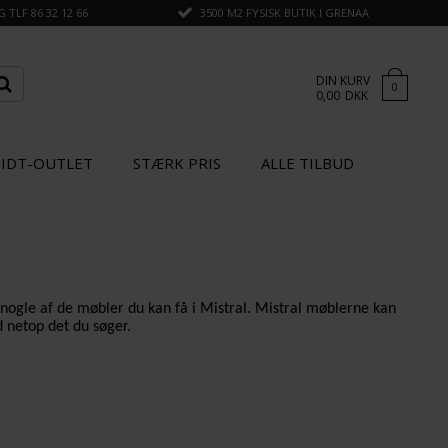
TLF 86 32 12 66
3500 M2 FYSISK BUTIK I GRENAA
DIN KURV
0
0,00
DKK
IDT-OUTLET
STÆRK PRIS
ALLE TILBUD
 nogle af de møbler du kan få i Mistral. Mistral møblerne kan
d netop det du søger.