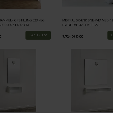
HAMMEL - OPSTILLING 623 - EG
MISTRAL SKÆNK SNEHVID MED 4 
L: 133 X 61 X 42 CM.
HYLDE D/L: 42 H: 61 B: 220
K
7.724,00
DKK