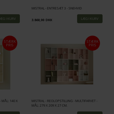
MISTRAL - ENTRESÆT 3 - SNEHVID
3.860,00
DKK
STÆRK
STÆRK
PRIS
PRIS
- MÅL: 140 X
MISTRAL - REOLOPSTILLING - MULTIFARVET -
MÅL: 279 X 209 X 27 CM.