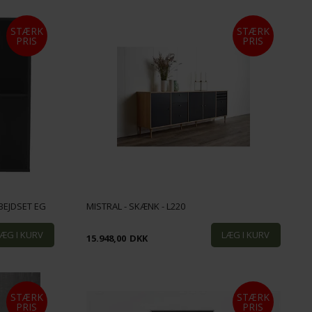
STÆRK
STÆRK
PRIS
PRIS
BEJDSET EG
MISTRAL - SKÆNK - L220
15.948,00
DKK
STÆRK
STÆRK
PRIS
PRIS