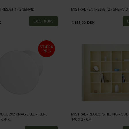
NTRÉSÆT 1 - SNEHVID
MISTRAL - ENTRESÆT 2 - SNEHVID
K
4.155,00
DKK
STÆRK
PRIS
DUL 202 KNAG LILLE - FLERE
MISTRAL - REOLOPSTILLING - GUL 
TK./PK.
140 X 27 CM.