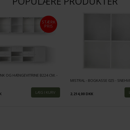
POPULÆRE PRODUKTER
STÆRK
PRIS
NK OG HÆNGEVITRINE B224 CM. -
MISTRAL - BOGKASSE 025 - SNEHV
K
2.214,00 DKK