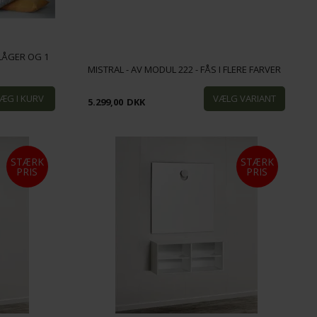
LÅGER OG 1
MISTRAL - AV MODUL 222 - FÅS I FLERE FARVER
5.299,00
DKK
STÆRK
STÆRK
PRIS
PRIS