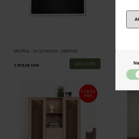
MISTRAL - AV 32 MODUL - SNEHVID
MISTRAL - B
Nø
2.818,00
DKK
1.660,00
DK
STÆRK
PRIS