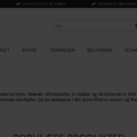
14 DAGES FULD RETURRET
PERSONLIG RÅDGIVNING 
RSET
ENTRÈ
TERRASSEN
BELYSNING
SCHM
moderne hjem. Skænke, vitrineskabe, tv møbler og skriveborde er blot
inérede overflader. Gå på opdagelse i det store Mistral univers og fin