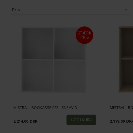
Pris
200
DKK
34,220
DKK
STÆRK
PRIS
MISTRAL - BOGKASSE 025 - SNEHVID
MISTRAL - B
2.214,00
DKK
2.178,00
DK