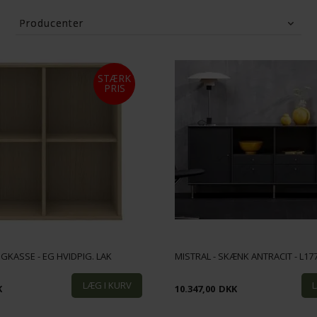
Producenter
Hammel Furniture
(22)
Mistral
(42)
STÆRK
PRIS
OGKASSE - EG HVIDPIG. LAK
MISTRAL - SKÆNK ANTRACIT - L17
K
10.347,00
DKK