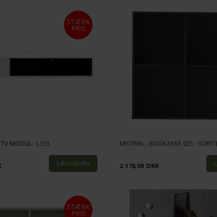
STÆRK
PRIS
 TV MODUL - L133
MISTRAL - BOGKASSE 025 - SORT 
K
2.178,00
DKK
STÆRK
PRIS