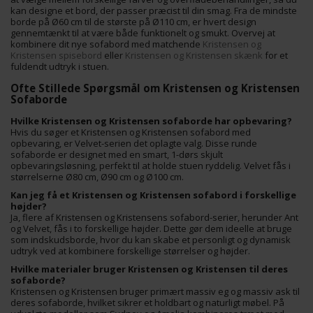
kan designe et bord, der passer præcist til din smag. Fra de mindste
borde på Ø60 cm til de største på Ø110 cm, er hvert design
gennemtænkt til at være både funktionelt og smukt. Overvej at
kombinere dit nye sofabord med matchende
Kristensen og
Kristensen spisebord
eller
Kristensen og Kristensen skænk
for et
fuldendt udtryk i stuen.
Ofte Stillede Spørgsmål om Kristensen og Kristensen
Sofaborde
Hvilke Kristensen og Kristensen sofaborde har opbevaring?
Hvis du søger et Kristensen og Kristensen sofabord med
opbevaring, er Velvet-serien det oplagte valg. Disse runde
sofaborde er designet med en smart, 1-dørs skjult
opbevaringsløsning, perfekt til at holde stuen ryddelig. Velvet fås i
størrelserne Ø80 cm, Ø90 cm og Ø100 cm.
Kan jeg få et Kristensen og Kristensen sofabord i forskellige
højder?
Ja, flere af Kristensen og Kristensens sofabord-serier, herunder Ant
og Velvet, fås i to forskellige højder. Dette gør dem ideelle at bruge
som indskudsborde, hvor du kan skabe et personligt og dynamisk
udtryk ved at kombinere forskellige størrelser og højder.
Hvilke materialer bruger Kristensen og Kristensen til deres
sofaborde?
Kristensen og Kristensen bruger primært massiv eg og massiv ask til
deres sofaborde, hvilket sikrer et holdbart og naturligt møbel. På