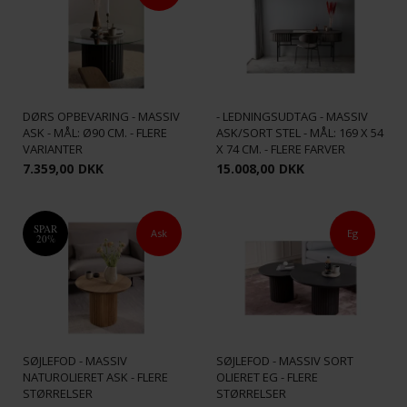
VELVET RUNDT SOFABORD - 1-
VELVET SKRIVEBORD M/ 2 RUM
DØRS OPBEVARING - MASSIV
- LEDNINGSUDTAG - MASSIV
ASK - MÅL: Ø90 CM. - FLERE
ASK/SORT STEL - MÅL: 169 X 54
VARIANTER
X 74 CM. - FLERE FARVER
7.359,00
DKK
15.008,00
DKK
SPAR
Ask
Eg
20%
VELVET SOFABORD M/
VELVET SOFABORD M/
SØJLEFOD - MASSIV
SØJLEFOD - MASSIV SORT
NATUROLIERET ASK - FLERE
OLIERET EG - FLERE
STØRRELSER
STØRRELSER