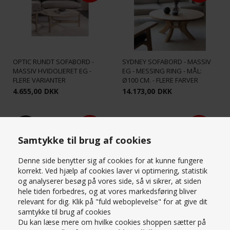
OPTIC RUNDT SOFABORD -
SYDNEY SOFABORD - MASSIV
MASSIV HVIDOLIERET EG -
EG - MESSING RING - MÅL:
FLERE VARIANTER
Ø100 CM. - FLERE FARVER
4.655,00
DKK
14.173,00
DKK
SPAR
Ø110 CM.
Ø90 CM.
20%
Samtykke til brug af cookies
Denne side benytter sig af cookies for at kunne fungere
korrekt. Ved hjælp af cookies laver vi optimering, statistik
og analyserer besøg på vores side, så vi sikrer, at siden
hele tiden forbedres, og at vores markedsføring bliver
SYDNEY SOFABORD - MASSIV
SYDNEY SOFABORD - MASSIV
relevant for dig. Klik på "fuld weboplevelse" for at give dit
EG - MESSING RING - MÅL:
EG - MESSING RING - MÅL: Ø90
samtykke til brug af cookies
Ø110 CM. - FLERE FARVER
CM. - FLERE FARVER
Du kan læse mere om hvilke cookies shoppen sætter på
11.618,40
DKK
13.900,00
DKK