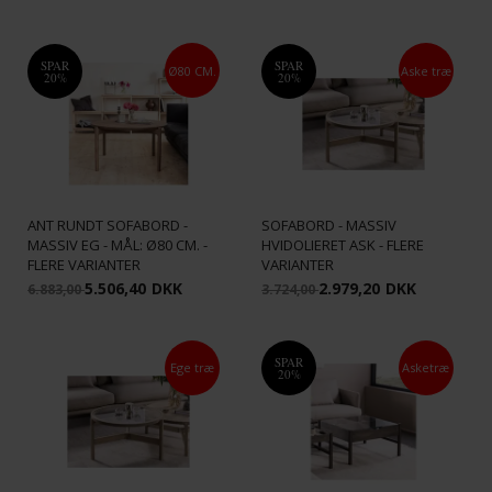
SPAR
SPAR
Ø80 CM.
Aske træ
20%
20%
OPTIC GLAS RUNDT
ANT RUNDT SOFABORD -
SOFABORD - MASSIV
MASSIV EG - MÅL: Ø80 CM. -
HVIDOLIERET ASK - FLERE
FLERE VARIANTER
VARIANTER
5.506,40
DKK
2.979,20
DKK
6.883,00
3.724,00
SPAR
Ege træ
Asketræ
20%