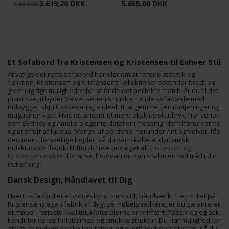
3.619,20
DKK
5.655,00
DKK
4.524,00
Et Sofabord fra Kristensen og Kristensen til Enhver Stil
At vælge det rette sofabord handler om at forene æstetik og
funktion. Kristensen og Kristensens kollektioner spænder bredt og
giver dig rige muligheder for at finde det perfekte match. Er du til det
praktiske, tilbyder Velvet-serien smukke, runde sofaborde med
indbygget, skjult opbevaring – ideelt til at gemme fjernbetjeninger og
magasiner væk. Hvis du ønsker et mere eksklusivt udtryk, har serier
som Sydney og Amelia elegante detaljer i messing, der tilfører varme
og et strejf af luksus. Mange af bordene, herunder Ant og Velvet, fås
desuden i forskellige højder, så du kan skabe et dynamisk
indskudsbord-look. Udforsk hele udvalget af
Kristensen og
Kristensen møbler
for at se, hvordan du kan skabe en rød tråd i din
indretning.
Dansk Design, Håndlavet til Dig
Hvert sofabord er et vidnesbyrd om solidt håndværk. Fremstillet på
Kristensens egen fabrik af dygtige møbelsnedkere, er du garanteret
et møbel i højeste kvalitet. Materialerne er primært massiv eg og ask,
kendt for deres holdbarhed og smukke struktur. Du har mulighed for
at vælge mellem forskellige farver og overfladebehandlinger, så du