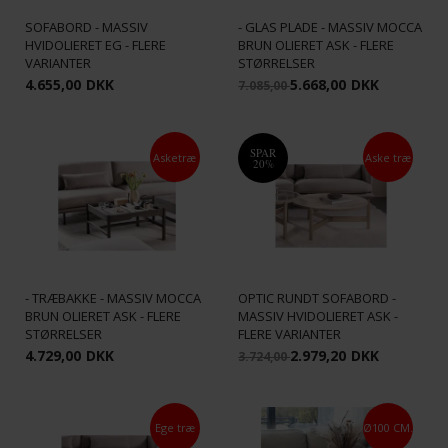
OPTIC GLAS RUNDT
OPTIC KVADRATISK SOFABORD
SOFABORD - MASSIV
- GLAS PLADE - MASSIV MOCCA
HVIDOLIERET EG - FLERE
BRUN OLIERET ASK - FLERE
VARIANTER
STØRRELSER
4.655,00
DKK
5.668,00
DKK
7.085,00
SPAR
Asketræ
Aske træ
20%
OPTIC KVADRATISK SOFABORD
- TRÆBAKKE - MASSIV MOCCA
OPTIC RUNDT SOFABORD -
BRUN OLIERET ASK - FLERE
MASSIV HVIDOLIERET ASK -
STØRRELSER
FLERE VARIANTER
4.729,00
DKK
2.979,20
DKK
3.724,00
Ege træ
Ø100 CM.