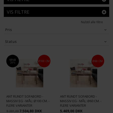
VIS FILTRE
Nulstil alle filtre
Pris
1,797
DKK
15,008
DKK
Status
Tilbud
(10)
SPAR
Ø100 CM.
Ø60 CM.
20%
ANT RUNDT SOFABORD -
ANT RUNDT SOFABORD -
MASSIV EG - MÅL: Ø100 CM. -
MASSIV EG - MÅL: Ø60 CM. -
FLERE VARIANTER
FLERE VARIANTER
7.504,80
DKK
5.469,00
DKK
9.381,00