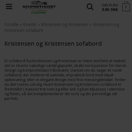
DIN KURV
0
0,00
DKK
Forside
»
Brands
»
Kristensen og Kristensen
»
Kristensen og
Kristensen sofabord
Kristensen og Kristensen sofabord
Et sofabord fra Kristensen og Kristensen er mere end blot et møbel;
det er stuens naturlige samlingspunkt, skabt med passion for dansk
design og kompromisløst håndværk. Uanset om du søger et rundt
sofabord, der inviterer til samtale, et praktisk bord med skjult
opbevaring, eller et elegant design med fine messingdetaljer, finder
du det i vores udvalg. Hvert Kristensen og Kristensen sofabord er
fremstillet i massivt træ som eg eller ask og kan tilpasses i størrelse
og finish, så det komplementerer din sofa og din personlige stil
perfekt.