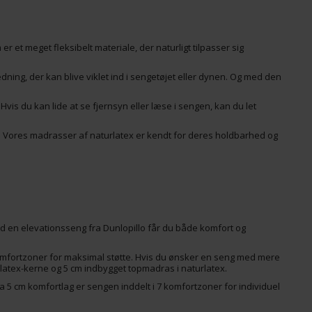
r et meget fleksibelt materiale, der naturligt tilpasser sig
ning, der kan blive viklet ind i sengetøjet eller dynen. Og med den
Hvis du kan lide at se fjernsyn eller læse i sengen, kan du let
. Vores madrasser af naturlatex er kendt for deres holdbarhed og
 Med en elevationsseng fra Dunlopillo får du både komfort og
komfortzoner for maksimal støtte. Hvis du ønsker en seng med mere
rlatex-kerne og 5 cm indbygget topmadras i naturlatex.
 5 cm komfortlag er sengen inddelt i 7 komfortzoner for individuel