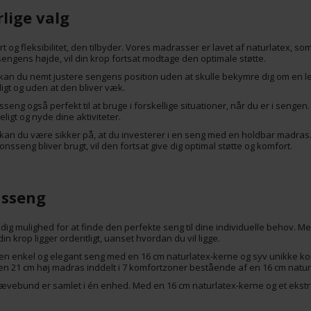
rlige valg
g fleksibilitet, den tilbyder. Vores madrasser er lavet af naturlatex, som e
sengens højde, vil din krop fortsat modtage den optimale støtte.
kan du nemt justere sengens position uden at skulle bekymre dig om en led
gt og uden at den bliver væk.
ng også perfekt til at bruge i forskellige situationer, når du er i sengen. 
ligt og nyde dine aktiviteter.
 kan du være sikker på, at du investerer i en seng med en holdbar madras
sseng bliver brugt, vil den fortsat give dig optimal støtte og komfort.
onsseng
r dig mulighed for at finde den perfekte seng til dine individuelle behov.
in krop ligger ordentligt, uanset hvordan du vil ligge.
r en enkel og elegant seng med en 16 cm naturlatex-kerne og syv unikke 
d en 21 cm høj madras inddelt i 7 komfortzoner bestående af en 16 cm natu
 hævebund er samlet i én enhed. Med en 16 cm naturlatex-kerne og et ekstra