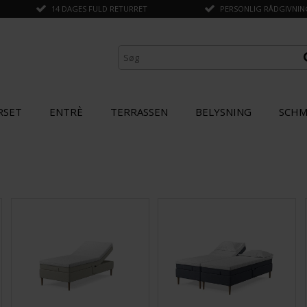
14 DAGES FULD RETURRET
PERSONLIG RÅDGIVNING 
RSET
ENTRÈ
TERRASSEN
BELYSNING
SCHM