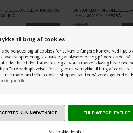
 - PURE DELUXE ELEVATIONSSENG
DUNLOPILLO - PURE DELUXE ELE
200 - BLÅ
- MÅL: 180 X 200 - LYSEGRÅ
44.220,00
KK
26.532,00
DKK
ykke til brug af cookies
side benytter sig af cookies for at kunne fungere korrekt. Ved hjælp 
SPAR
s laver vi optimering, statistik og analyserer besøg på vores side, så v
40%
, at siden hele tiden forbedres, og at vores markedsføring bliver releva
lik på "fuld weboplevelse" for at give dit samtykke til brug af cookies
 læse mere om hvilke cookies shoppen sætter på vores generelle afs
okie politik
.
 - PURE DELUXE ELEVATIONSSENG
DUNLOPILLO - PURE DELUXE ELE
210 - BLÅ
- MÅL: 180 X 210 - LYSEGRÅ
Vis cookie detaljer