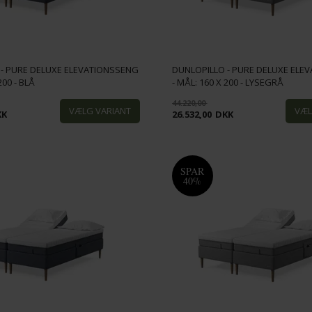
 - PURE DELUXE ELEVATIONSSENG
DUNLOPILLO - PURE DELUXE ELE
200 - BLÅ
- MÅL: 160 X 200 - LYSEGRÅ
44.220,00
KK
26.532,00
DKK
SPAR
40%