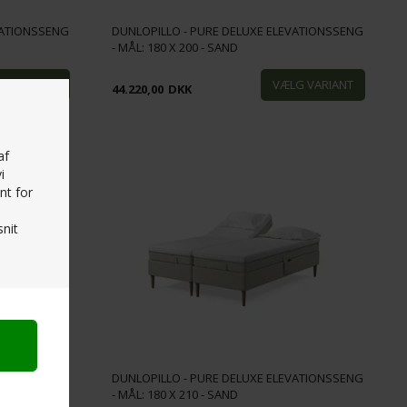
VATIONSSENG
DUNLOPILLO - PURE DELUXE ELEVATIONSSENG
- MÅL: 180 X 200 - SAND
44.220,00
DKK
af
i
nt for
nit
VATIONSSENG
DUNLOPILLO - PURE DELUXE ELEVATIONSSENG
- MÅL: 180 X 210 - SAND