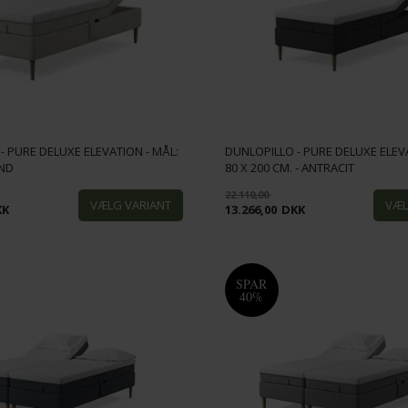
- PURE DELUXE ELEVATION - MÅL:
DUNLOPILLO - PURE DELUXE ELEVA
AND
80 X 200 CM. - ANTRACIT
22.110,00
KK
13.266,00
DKK
SPAR
40%