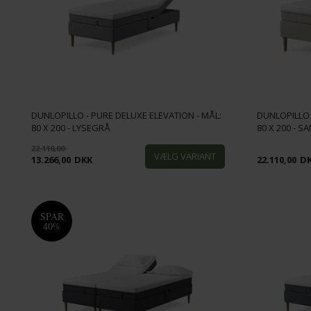
DUNLOPILLO - PURE DELUXE ELEVATION - MÅL:
DUNLOPILLO 
80 X 200 - LYSEGRÅ
80 X 200 - S
22.110,00
13.266,00
DKK
22.110,00
D
SPAR
40%