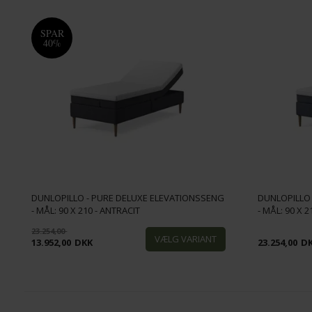
SPAR
40%
DUNLOPILLO - PURE DELUXE ELEVATIONSSENG
DUNLOPILLO
- MÅL: 90 X 210 - ANTRACIT
- MÅL: 90 X 2
23.254,00
13.952,00
DKK
23.254,00
D