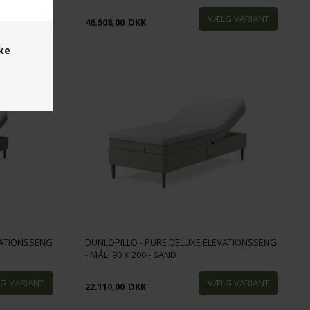
46.508,00
DKK
ske
VATIONSSENG
DUNLOPILLO - PURE DELUXE ELEVATIONSSENG
- MÅL: 90 X 200 - SAND
22.110,00
DKK