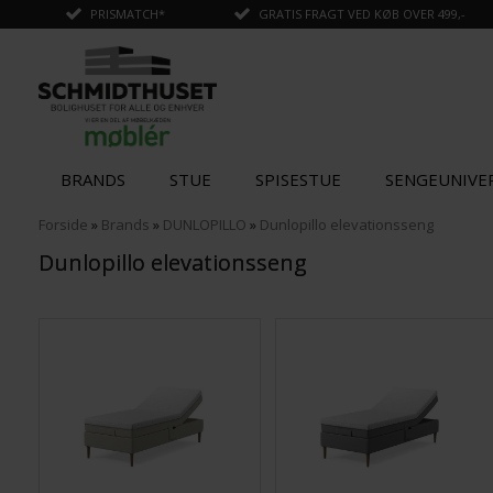
PRISMATCH*
GRATIS FRAGT VED KØB OVER 499,-
BRANDS
STUE
SPISESTUE
SENGEUNIVE
Forside
»
Brands
»
DUNLOPILLO
»
Dunlopillo elevationsseng
Dunlopillo elevationsseng