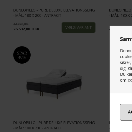
DUNLOPILLO - PURE DELUXE ELEVATIONSSENG
DUNLOPILLO
- MÅL: 180 X 200 - ANTRACIT
- MÅL: 180 X 
44.220,00
26.532,00
DKK
44.220,00
D
Samt
Denne 
SPAR
cookie
40%
sikrer
dig. K
Du kan
om
co
DUNLOPILLO - PURE DELUXE ELEVATIONSSENG
DUNLOPILLO
- MÅL: 180 X 210 - ANTRACIT
- MÅL: 180 X 