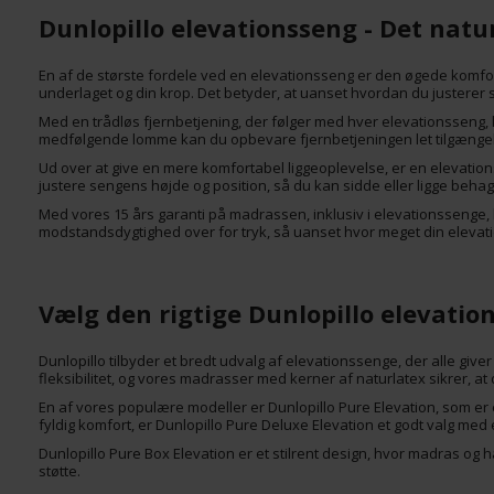
Dunlopillo elevationsseng - Det natu
En af de største fordele ved en elevationsseng er den øgede komfort o
underlaget og din krop. Det betyder, at uanset hvordan du justerer 
Med en trådløs fjernbetjening, der følger med hver elevationsseng, 
medfølgende lomme kan du opbevare fjernbetjeningen let tilgængeli
Ud over at give en mere komfortabel liggeoplevelse, er en elevationsse
justere sengens højde og position, så du kan sidde eller ligge behage
Med vores 15 års garanti på madrassen, inklusiv i elevationssenge,
modstandsdygtighed over for tryk, så uanset hvor meget din elevation
Vælg den rigtige Dunlopillo elevati
Dunlopillo tilbyder et bredt udvalg af elevationssenge, der alle give
fleksibilitet, og vores madrasser med kerner af naturlatex sikrer, at d
En af vores populære modeller er Dunlopillo Pure Elevation, som e
fyldig komfort, er Dunlopillo Pure Deluxe Elevation et godt valg me
Dunlopillo Pure Box Elevation er et stilrent design, hvor madras og
støtte.