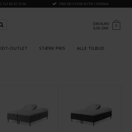
TLF 86 32 12 66
3500 M2 FYSISK BUTIK I GRENAA
DIN KURV
0
0,00
DKK
IDT-OUTLET
STÆRK PRIS
ALLE TILBUD