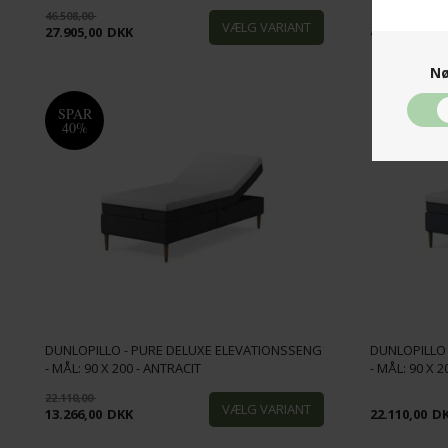
46.508,00
27.905,00
DKK
46.508,00
D
Nø
SPAR
40%
DUNLOPILLO - PURE DELUXE ELEVATIONSSENG
DUNLOPILLO
- MÅL: 90 X 200 - ANTRACIT
- MÅL: 90 X 2
22.110,00
13.266,00
DKK
22.110,00
D