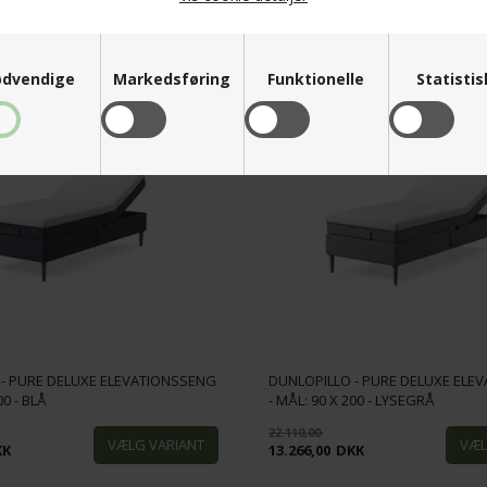
46.508,00
KK
27.905,00
DKK
dvendige
Markedsføring
Funktionelle
Statisti
SPAR
40%
 - PURE DELUXE ELEVATIONSSENG
DUNLOPILLO - PURE DELUXE ELE
00 - BLÅ
- MÅL: 90 X 200 - LYSEGRÅ
22.110,00
KK
13.266,00
DKK