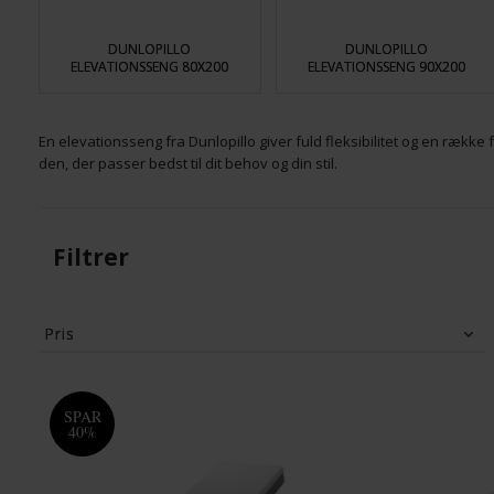
DUNLOPILLO
DUNLOPILLO
ELEVATIONSSENG 80X200
ELEVATIONSSENG 90X200
En elevationsseng fra Dunlopillo giver fuld fleksibilitet og en række 
den, der passer bedst til dit behov og din stil.
Filtrer
Pris
13,266
DKK
46,508
DKK
SPAR
40%