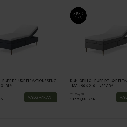
SPAR
40%
 - PURE DELUXE ELEVATIONSSENG
DUNLOPILLO - PURE DELUXE ELE
10 - BLÅ
- MÅL: 90 X 210 - LYSEGRÅ
23.254,00
KK
13.952,00
DKK