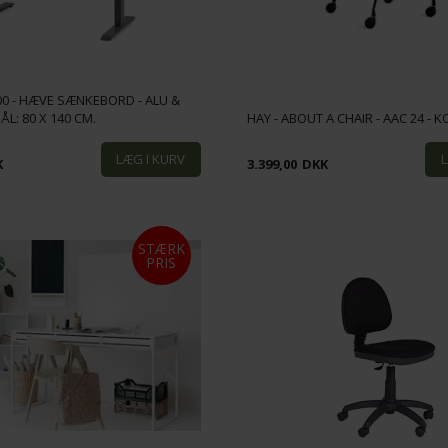
00 - HÆVE SÆNKEBORD - ALU &
ÅL: 80 X 140 CM.
HAY - ABOUT A CHAIR - AAC 24 -
K
3.399,00
DKK
STÆRK
PRIS