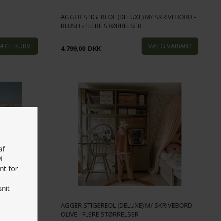
AGGER STIGEREOL (DELUXE) M/ SKRIVEBORD -
BLUSH - FLERE STØRRELSER
4.799,00
DKK
af
i
nt for
nit
KRIVEBORD -
AGGER STIGEREOL (DELUXE) M/ SKRIVEBORD -
OLIVE - FLERE STØRRELSER