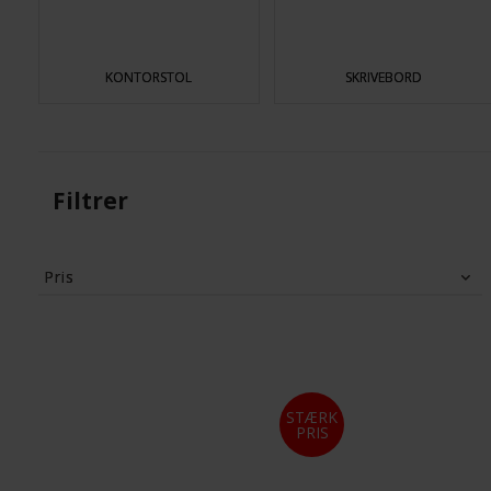
KONTORSTOL
SKRIVEBORD
Filtrer
Pris
489
DKK
35,225
DKK
STÆRK
PRIS