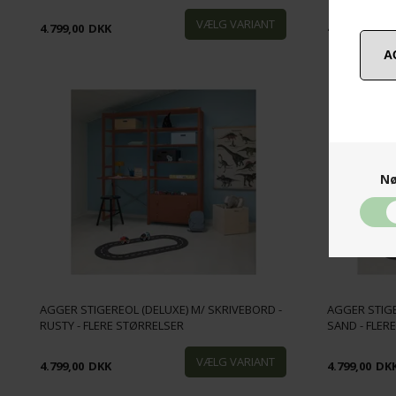
4.799,00
DKK
4.799,00
DK
Nø
AGGER STIGEREOL (DELUXE) M/ SKRIVEBORD -
AGGER STIGE
RUSTY - FLERE STØRRELSER
SAND - FLER
4.799,00
DKK
4.799,00
DK