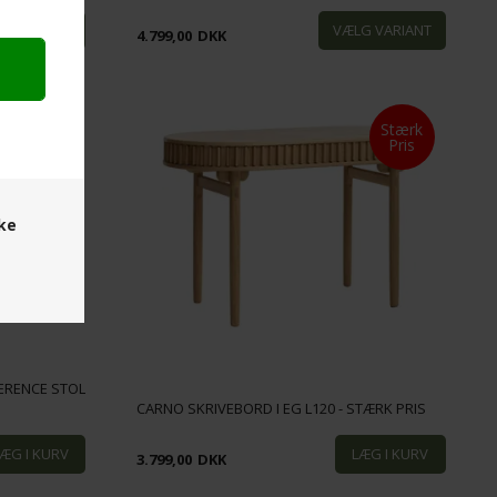
4.799,00
DKK
Stærk
Pris
ske
ERENCE STOL
CARNO SKRIVEBORD I EG L120 - STÆRK PRIS
3.799,00
DKK