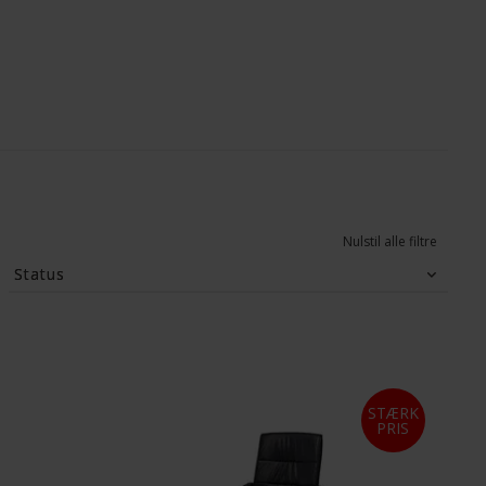
Nulstil alle filtre
Status
Tilbud
(18)
STÆRK
PRIS