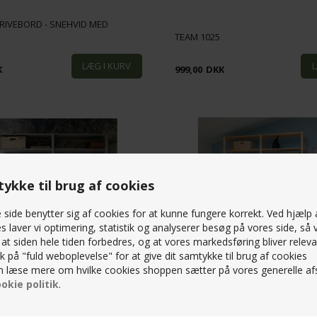
KRIVEBORD - SNEHVID MED
TEAM 1025
K
999,00
DKK
ykke til brug af cookies
side benytter sig af cookies for at kunne fungere korrekt. Ved hjælp 
s laver vi optimering, statistik og analyserer besøg på vores side, så v
, at siden hele tiden forbedres, og at vores markedsføring bliver releva
lik på "fuld weboplevelse" for at give dit samtykke til brug af cookies
 læse mere om hvilke cookies shoppen sætter på vores generelle afs
okie politik
.
REOL (DELUXE) M/ SKRIVEBORD -
AGGER STIGEREOL (DELUXE) M/ S
 FLERE STØRRELSER
NATUR - FLERE STØRRELSER