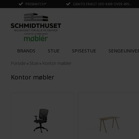
PRISMATCH*
GRATIS FRAGT VED KØB OVER 499,-
BRANDS
STUE
SPISESTUE
SENGEUNIVE
Forside
Stue
Kontor møbler
»
»
Kontor møbler