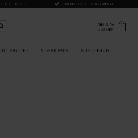
TLF 86 32 12 66
3500 M2 FYSISK BUTIK I GRENAA
DIN KURV
0
0,00
DKK
IDT-OUTLET
STÆRK PRIS
ALLE TILBUD