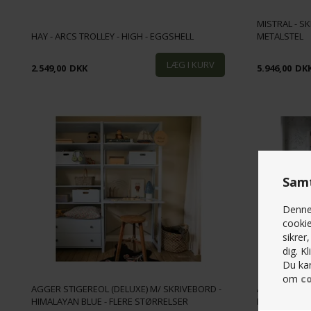
MISTRAL - S
HAY - ARCS TROLLEY - HIGH - EGGSHELL
METALSTEL
2.549,00
DKK
5.946,00
DK
Samt
Denne 
cookie
sikrer
dig. K
Du kan
om
co
AGGER STIGEREOL (DELUXE) M/ SKRIVEBORD -
AGGER STIGE
HIMALAYAN BLUE - FLERE STØRRELSER
MUSHROOM -