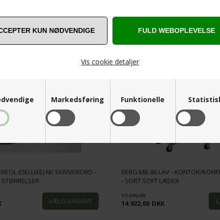
K
3.799,00
DKK
SPAR
Vis cookie detaljer
25%
dvendige
Markedsføring
Funktionelle
Statisti
REOL (DELUXE) M/ SKRIVEBORD -
BERG MB-86 LAV - KONTOR/KONF
E STØRRELSER
- SORT SOFT LÆDER
19.896,00
K
14.922,00
DKK