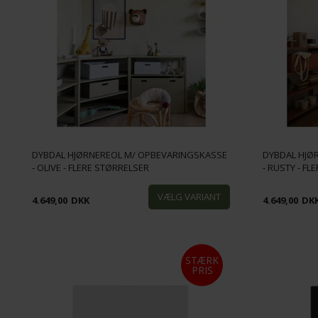
DYBDAL HJØRNEREOL M/ OPBEVARINGSKASSE
DYBDAL HJØ
- OLIVE - FLERE STØRRELSER
- RUSTY - F
4.649,00
DKK
4.649,00
DK
STÆRK
PRIS