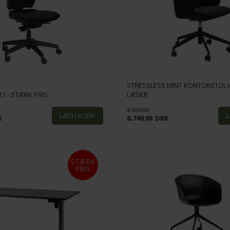
STRESSLESS MINT KONTORSTOL H
11 - STÆRK PRIS
LÆDER
8.999,00
K
6.749,00
DKK
STÆRK
PRIS