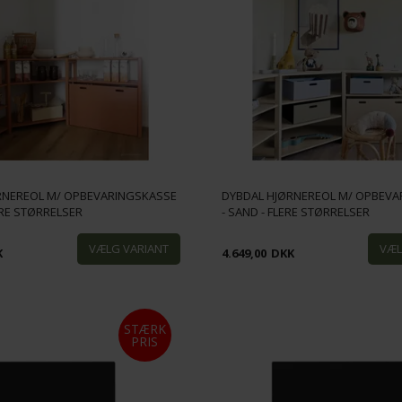
RNEREOL M/ OPBEVARINGSKASSE
DYBDAL HJØRNEREOL M/ OPBEVA
LERE STØRRELSER
- SAND - FLERE STØRRELSER
K
4.649,00
DKK
STÆRK
PRIS