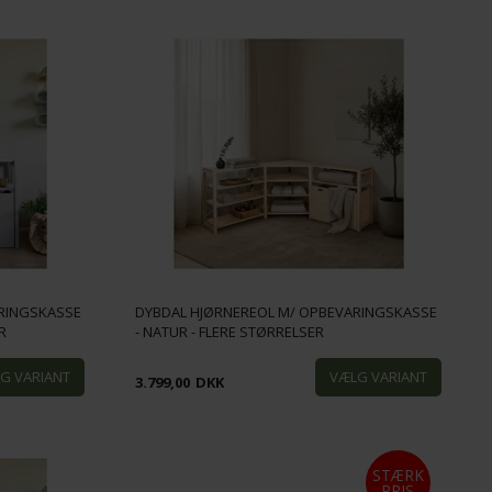
RINGSKASSE
DYBDAL HJØRNEREOL M/ OPBEVARINGSKASSE
R
- NATUR - FLERE STØRRELSER
3.799,00
DKK
STÆRK
PRIS