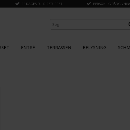
14 DAGES FULD RETURRET
PERSONLIG RÅDGIVNING 
RSET
ENTRÈ
TERRASSEN
BELYSNING
SCHM