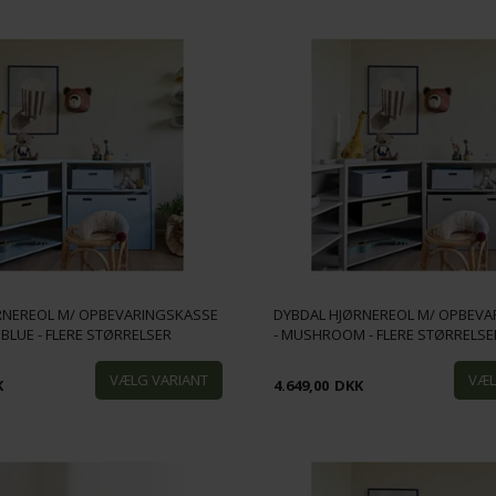
RNEREOL M/ OPBEVARINGSKASSE
DYBDAL HJØRNEREOL M/ OPBEVA
 BLUE - FLERE STØRRELSER
- MUSHROOM - FLERE STØRRELSE
K
4.649,00
DKK