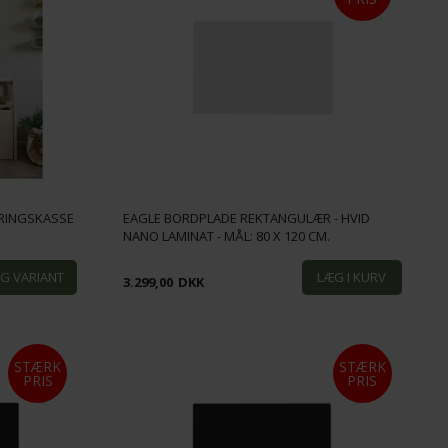
RINGSKASSE
EAGLE BORDPLADE REKTANGULÆR - HVID
NANO LAMINAT - MÅL: 80 X 120 CM.
3.299,00
DKK
STÆRK
STÆRK
PRIS
PRIS