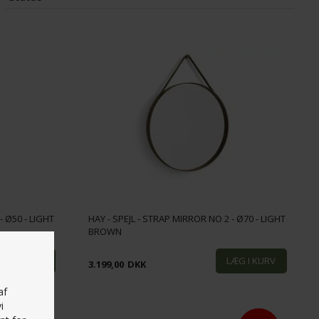
Tilbud
(0)
- Ø50 - LIGHT
HAY - SPEJL - STRAP MIRROR NO 2 - Ø70 - LIGHT
BROWN
3.199,00
DKK
af
i