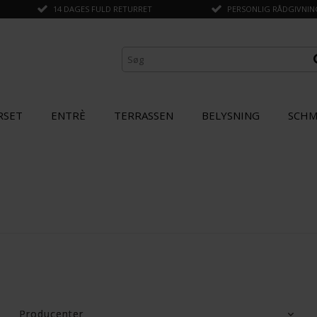
14 DAGES FULD RETURRET
PERSONLIG RÅDGIVNING 
RSET
ENTRÈ
TERRASSEN
BELYSNING
SCHM
Producenter