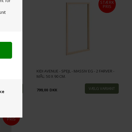
nt for
STÆRK
STÆRK
PRIS
PRIS
nit
 2 FARVER -
KIDI AVENUE - SPEJL - MASSIV EG - 2 FARVER -
MÅL: 50 X 90 CM.
799,00
DKK
ske
STÆRK
PRIS