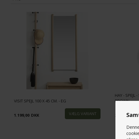
799
DKK
4,155
DKK
HAY - SPEJL 
VISIT SPEJL 100 X 45 CM. - EG
BROWN
Samt
1.199,00
DKK
2.299,00
DK
Denne 
cookie