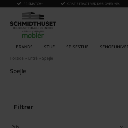
PRISMATCH*
GRATIS FRAGT VED KØB OVER 499,-
BRANDS
STUE
SPISESTUE
SENGEUNIVE
Forside
»
Entrè
»
Spejle
Spejle
Filtrer
Pris