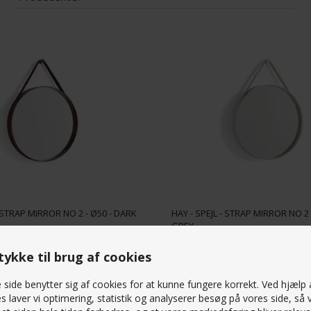
HAY
(5)
KIDI SQUARE
(2)
Mistral
(3)
Thomsen Furniture
(1)
- STRAP MIRROR NO 2 - Ø50 - DARK
HAY - SPEJL - STRAP MIRROR NO 2 
GREY
ykke til brug af cookies
K
2.299,00
DKK
side benytter sig af cookies for at kunne fungere korrekt. Ved hjælp 
s laver vi optimering, statistik og analyserer besøg på vores side, så v