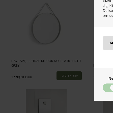
sikrer
dig. K
Du kan
om
co
HAY - SPEJL - STRAP MIRROR NO 2 - Ø70 - LIGHT
GREY
HAY - SPEJL 
3.199,00
DKK
3.199,00
DK
Nø