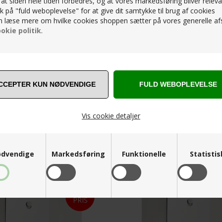
, at siden hele tiden forbedres, og at vores markedsføring bliver releva
lik på "fuld weboplevelse" for at give dit samtykke til brug af cookies
 læse mere om hvilke cookies shoppen sætter på vores generelle afs
okie politik
.
Vis cookie detaljer
KIDI AVENUE - SPEJL - MASSIV EG -
- STRAP MIRROR NO 2 - Ø70 - RED
MÅL: 50 X 150 CM.
K
999,00
DKK
dvendige
Markedsføring
Funktionelle
Statisti
STÆRK
PRIS