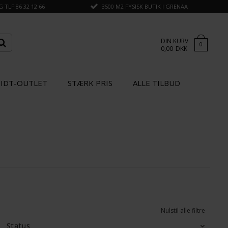
TLF 86 32 12 66
3500 M2 FYSISK BUTIK I GRENAA
DIN KURV
0
0,00
DKK
IDT-OUTLET
STÆRK PRIS
ALLE TILBUD
Nulstil alle filtre
Status