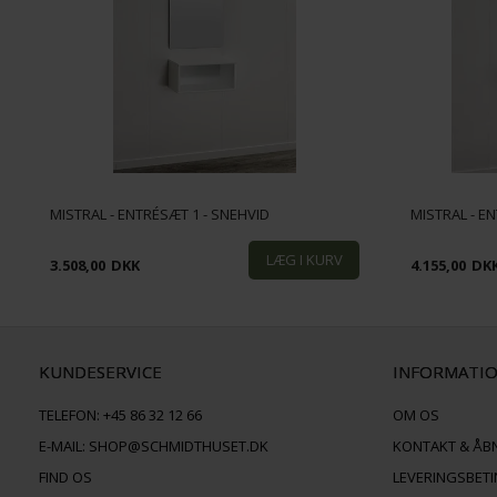
MISTRAL - ENTRÉSÆT 1 - SNEHVID
MISTRAL - E
3.508,00
DKK
4.155,00
DK
KUNDESERVICE
INFORMATI
TELEFON:
+45 86 32 12 66
OM OS
E-MAIL:
SHOP@SCHMIDTHUSET.DK
KONTAKT & ÅB
FIND OS
LEVERINGSBET