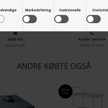
BREEZE HIGHBACK STOL BLACK,
CANE-LINE - BREEZE HIGHBACK ST
EAVE
GREY, CANE-LINE WEAVE
dvendige
Markedsføring
Funktionelle
Statisti
7.499,00
K
6.374,15
DKK
3500 M2
Kunde service
Fysisk butik
Tlf 86 32 12 66
ANDRE KØBTE OGSÅ
SPAR
15%