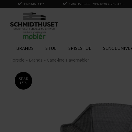
PRISMATCH*
GRATIS FRAGT VED KØB OVER 499,-
BRANDS
STUE
SPISESTUE
SENGEUNIVE
✓
Tilføjet til kurv
Forside
»
Brands
»
Cane-line Havemøbler
SPAR
15%
SPAR
SPAR
15%
15%