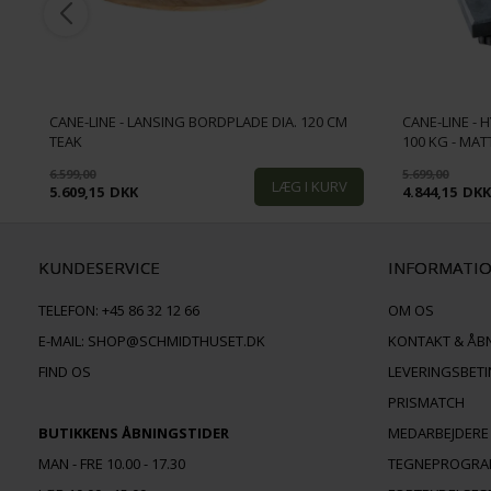
CANE-LINE - LANSING BORDPLADE DIA. 120 CM
CANE-LINE -
TEAK
100 KG - MAT
6.599,00
5.699,00
5.609,15
DKK
4.844,15
DK
KUNDESERVICE
INFORMATI
TELEFON:
+45 86 32 12 66
OM OS
E-MAIL:
SHOP@SCHMIDTHUSET.DK
KONTAKT & ÅB
FIND OS
LEVERINGSBET
PRISMATCH
BUTIKKENS ÅBNINGSTIDER
MEDARBEJDERE
MAN - FRE 10.00 - 17.30
TEGNEPROGR