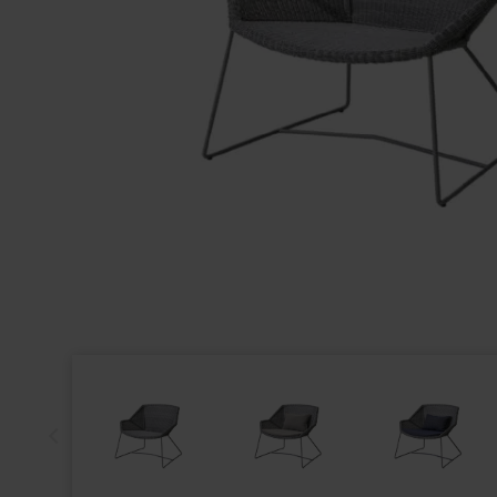
93
CANE-LINE - CHESTER LOUNGESTOL HYNDESÆT
CANE-LINE -
WHITE, CANE-LINE NATTÉ
WHITE, ALUM
3.099,00
1.399,00
2.634,15
DKK
1.189,15
DK