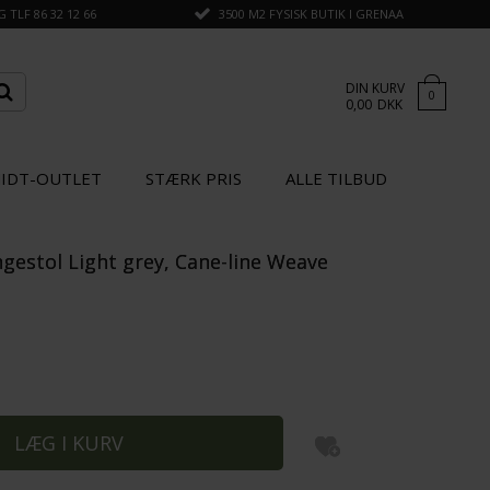
TLF 86 32 12 66
3500 M2 FYSISK BUTIK I GRENAA
DIN KURV
0
0,00
DKK
IDT-OUTLET
STÆRK PRIS
ALLE TILBUD
ngestol Light grey, Cane-line Weave
×
GÅ TIL KASSEN
SPAR
15%