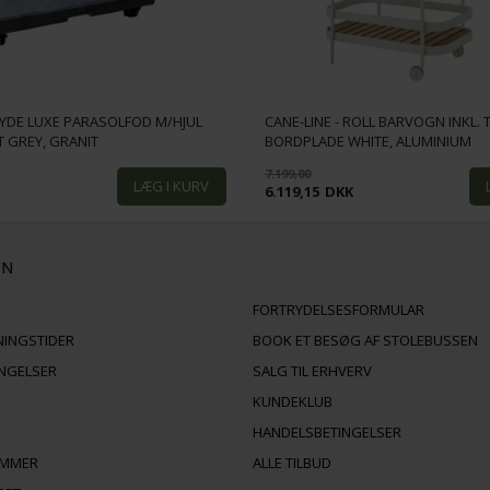
 HYDE LUXE PARASOLFOD M/HJUL
CANE-LINE - ROLL BARVOGN INKL. 
T GREY, GRANIT
BORDPLADE WHITE, ALUMINIUM
7.199,00
K
6.119,15
DKK
ON
FORTRYDELSESFORMULAR
NINGSTIDER
BOOK ET BESØG AF STOLEBUSSEN
INGELSER
SALG TIL ERHVERV
KUNDEKLUB
HANDELSBETINGELSER
AMMER
ALLE TILBUD