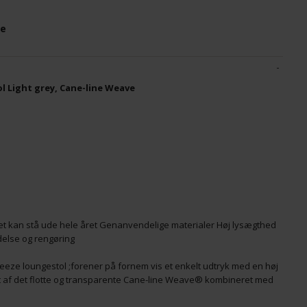
ne
L HYNDESÆT
CANE-LINE - ON-THE-MOVE SIDEBORD MINI
C
BLACK, ALUMINIUM
W
1.399,00
9
1.189,15
DKK
7
l Light grey, Cane-line Weave
et kan stå ude hele året Genanvendelige materialer Høj lysægthed
delse og rengøring
eze loungestol ;forener på fornem vis et enkelt udtryk med en høj
bt af det flotte og transparente Cane-line Weave® kombineret med
ungestolen er designet i vejrbestandige materialer af de danske