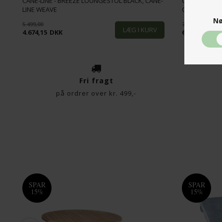
CANE-LINE - BREEZE LOUNGESTOL BLACK, CANE-
CANE-LINE - 
LINE WEAVE
CANE-LINE W
Nø
5.499,00
7.499,00
4.674,15
DKK
6.374,15
DK
Fri fragt
på ordrer over kr. 499,-
SPAR
SPAR
15%
15%