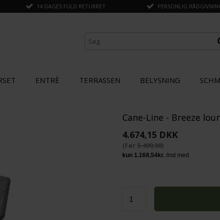
14 DAGES FULD RETURRET
PERSONLIG RÅDGIVNING 
RSET
ENTRÈ
TERRASSEN
BELYSNING
SCHM
Cane-Line - Breeze lou
ANDRE KØBTE OGSÅ
4.674,15 DKK
(Før
5.499,00
)
SPAR
15%