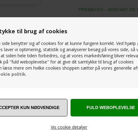
;designere Strand+Hvass.
PRISMATCH – KONTAKT OS 
SPØRG OS
ykke til brug af cookies
side benytter sig af cookies for at kunne fungere korrekt. Ved hjælp 
RELATEREDE PRODUKTER
s laver vi optimering, statistik og analyserer besøg på vores side, så v
, at siden hele tiden forbedres, og at vores markedsføring bliver releva
lik på "fuld weboplevelse" for at give dit samtykke til brug af cookies
 læse mere om hvilke cookies shoppen sætter på vores generelle afs
okie politik
.
SPAR
15%
Vis cookie detaljer