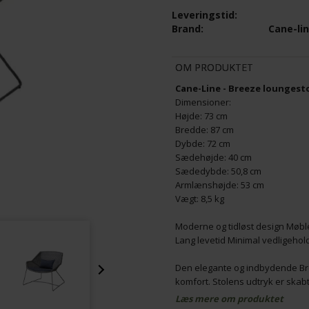
Leveringstid:
Brand:
Cane-li
 ON-THE-MOVE SIDEBORD MINI
CANE-LINE - BREEZE LOUNGESTO
INIUM
TAUPE, CANE-LINE NATTÉ
OM PRODUKTET
929,00
K
789,65
DKK
Cane-Line - Breeze loungesto
Dimensioner:
Højde: 73 cm
Bredde: 87 cm
Dybde: 72 cm
Sædehøjde: 40 cm
Sædedybde: 50,8 cm
Armlænshøjde: 53 cm
Vægt: 8,5 kg
Moderne og tidløst design Møbl
Lang levetid Minimal vedligehol
Den elegante og indbydende Bre
komfort. Stolens udtryk er ska
lounge stolens moderne ben. Lo
Læs mere om produktet