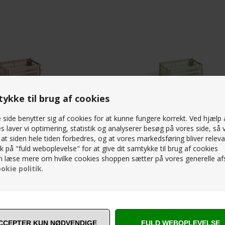
ykke til brug af cookies
side benytter sig af cookies for at kunne fungere korrekt. Ved hjælp 
s laver vi optimering, statistik og analyserer besøg på vores side, så v
, at siden hele tiden forbedres, og at vores markedsføring bliver releva
- COLOUR CRATE / S -BLUSH
HAY - KASSE - COLOUR CRATE / S -
lik på "fuld weboplevelse" for at give dit samtykke til brug af cookies
 læse mere om hvilke cookies shoppen sætter på vores generelle afs
39,00
DKK
okie politik
.
3500 M2
Kunde service
Fysisk butik
Tlf 86 32 12 66