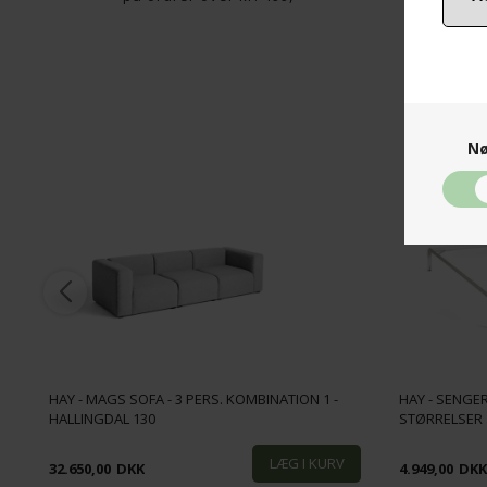
Nø
HAY - MAGS SOFA - 3 PERS. KOMBINATION 1 -
HAY - SENGE
HALLINGDAL 130
STØRRELSER
32.650,00
DKK
4.949,00
DK