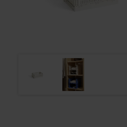
HAY - BOLT HOOKS - GREEN
KNAX - KNAG
199,00
DKK
2.040,00
DK