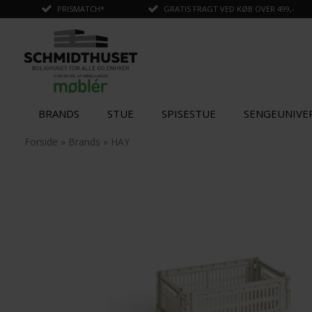
PRISMATCH*
GRATIS FRAGT VED KØB OVER 499,-
BRANDS
STUE
SPISESTUE
SENGEUNIVE
✓
Tilføjet til kurv
Forside
»
Brands
»
HAY