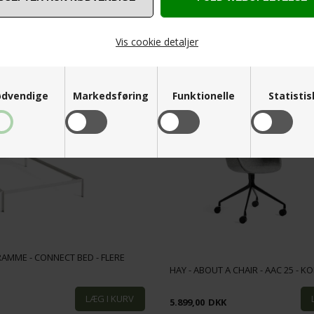
Vis cookie detaljer
ANDRE KØBTE OGSÅ
dvendige
Markedsføring
Funktionelle
Statisti
RAMME - CONNECT BED - FLERE
HAY - ABOUT A CHAIR - AAC 25 - 
K
5.899,00
DKK