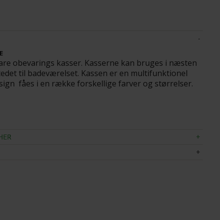
ND BLUE -
KNAX - KNAGERÆKKE 6 HVID - GRÅ KNAGE
K
2.040,00
E
1.530,00
DKK
2
re obevarings kasser. Kasserne kan bruges i næsten
stedet til badeværelset. Kassen er en multifunktionel
sign fåes i en række forskellige farver og størrelser.
HER