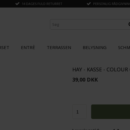
14 DAGES FULD RETURRET
PERSONLIG RÅDGIVNING 
RSET
ENTRÈ
TERRASSEN
BELYSNING
SCHM
HAY - KASSE - COLOUR 
ANDRE KØBTE OGSÅ
39,00 DKK
SPAR
30%