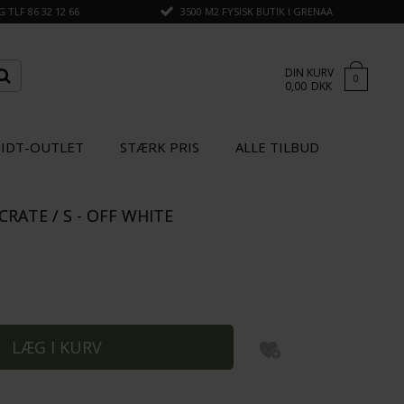
TLF 86 32 12 66
3500 M2 FYSISK BUTIK I GRENAA
DIN KURV
0
0,00
DKK
IDT-OUTLET
STÆRK PRIS
ALLE TILBUD
CRATE / S - OFF WHITE
×
GÅ TIL KASSEN
SPAR
25%