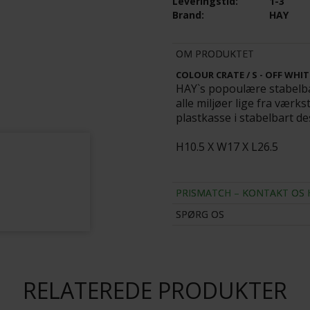
Leveringstid:
1-3
Brand:
HAY
HAY - TÆPPE - TAPIS / CHESTNUT A
ERÆKKE 6 SORT - SORT KNAGE
VÆLG STØRRELSE
OM PRODUKTET
1.299,00
COLOUR CRATE / S - OFF WHIT
K
909,30
DKK
HAY`s popoulære stabelba
alle miljøer lige fra værk
plastkasse i stabelbart de
H10.5 X W17 X L26.5
PRISMATCH – KONTAKT OS 
SPØRG OS
RELATEREDE PRODUKTER