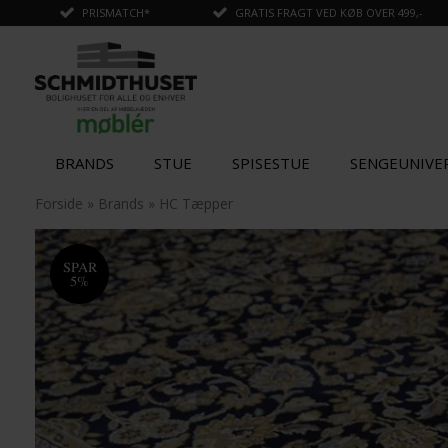
PRISMATCH*
GRATIS FRAGT VED KØB OVER 499,-
BRANDS
STUE
SPISESTUE
SENGEUNIVE
✓
Tilføjet til kurv
Forside
»
Brands
»
HC Tæpper
SPAR
5%
SPAR
SPAR
STÆRK
5%
5%
PRIS