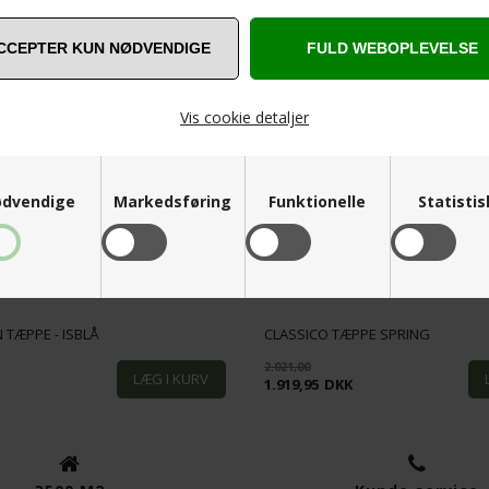
RELATEREDE PRODUKTER
SPAR
STÆRK
Vis cookie detaljer
5%
PRIS
dvendige
Markedsføring
Funktionelle
Statisti
 TÆPPE - ISBLÅ
CLASSICO TÆPPE SPRING
2.021,00
1.919,95
DKK