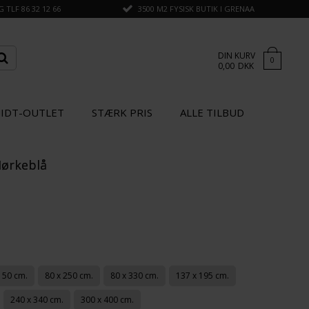
TLF 86 32 12 66
3500 M2 FYSISK BUTIK I GRENAA
DIN KURV
0
0,00
DKK
IDT-OUTLET
STÆRK PRIS
ALLE TILBUD
Mørkeblå
×
GÅ TIL KASSEN
SPAR
30%
150 cm.
80 x 250 cm.
80 x 330 cm.
137 x 195 cm.
240 x 340 cm.
300 x 400 cm.