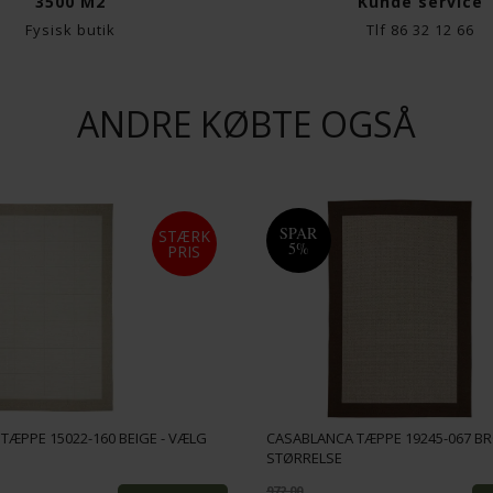
3500 M2
Kunde service
Fysisk butik
Tlf 86 32 12 66
ANDRE KØBTE OGSÅ
SPAR
STÆRK
5%
PRIS
TÆPPE 15022-160 BEIGE - VÆLG
CASABLANCA TÆPPE 19245-067 B
STØRRELSE
972,00