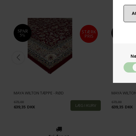
SPAR
SPAR
STÆRK
5%
5%
PRIS
Nø
MAYA WILTON TÆPPE - RØD
MAYA WILTON
673,00
673,00
639,35
DKK
639,35
DKK