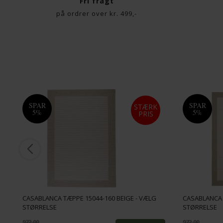
Fri fragt
på ordrer over kr. 499,-
SPAR
SPAR
STÆRK
5%
5%
PRIS
CASABLANCA TÆPPE 15044-160 BEIGE - VÆLG
CASABLANCA 
STØRRELSE
STØRRELSE
972,00
972,00