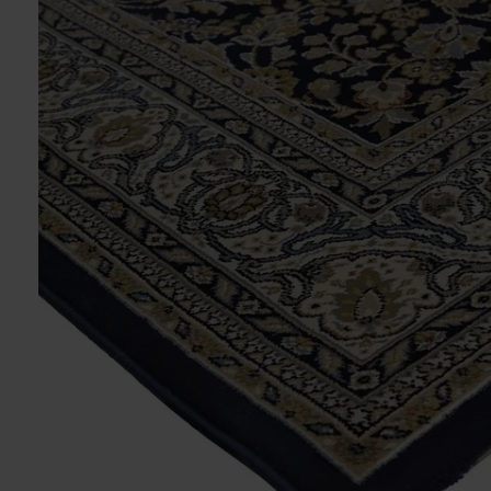
ORIENT TÆPPE - MULTI RØD
ORIENT TÆPP
1.871,00
1.871,00
1.777,45
DKK
1.777,45
DK