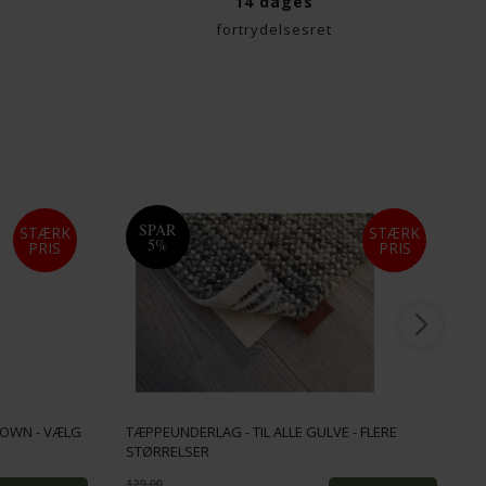
14 dages
fortrydelsesret
SPAR
STÆRK
STÆRK
5%
PRIS
PRIS
ROWN - VÆLG
TÆPPEUNDERLAG - TIL ALLE GULVE - FLERE
STØRRELSER
S
129,00
1