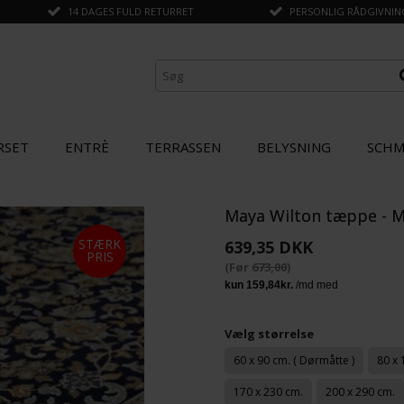
14 DAGES FULD RETURRET
PERSONLIG RÅDGIVNING 
RSET
ENTRÈ
TERRASSEN
BELYSNING
SCHM
Maya Wilton tæppe - 
ANDRE KØBTE OGSÅ
STÆRK
639,35 DKK
PRIS
(Før
673,00
)
SPAR
STÆRK
20%
PRIS
Vælg størrelse
60 x 90 cm. ( Dørmåtte )
80 x 
170 x 230 cm.
200 x 290 cm.