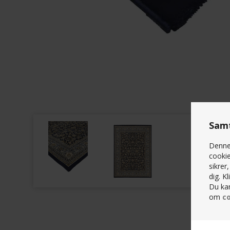
Samt
Denne 
cookie
sikrer
dig. K
Du kan
om
co