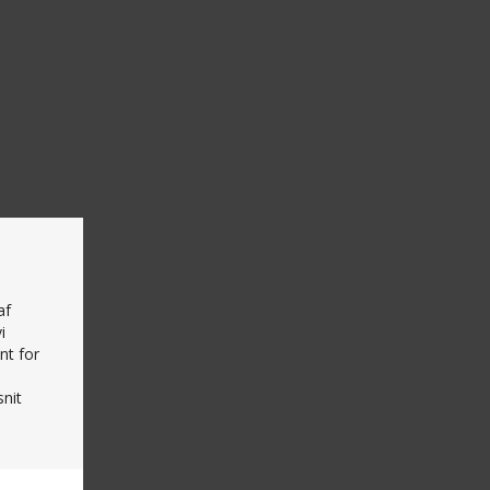
af
i
nt for
nit