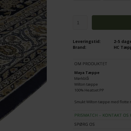
E - MULTI SORT
LE KLINT 375 SMALL BORDLAMPE !
3.995,00
K
3.196,00
DKK
Leveringstid:
2-5 dag
Brand:
HC Tæp
OM PRODUKTET
Maya Tæppe
Mørkblå
Wilton tæppe
100% Heatset PP
Smukt Wilton tæppe med flotte m
PRISMATCH – KONTAKT OS 
SPØRG OS