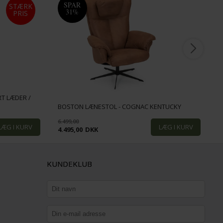
SPAR
STÆRK
31%
PRIS
T LÆDER /
O
BOSTON LÆNESTOL - COGNAC KENTUCKY
S
6.499,00
4.495,00
DKK
5
KUNDEKLUB