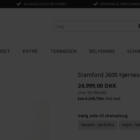
14 DAGES FULD RETURRET
PERSONLIG RÅDGIVNING 
RSET
ENTRÈ
TERRASSEN
BELYSNING
SCHM
Stamford 2600 hjørneso
ANDRE KØBTE OGSÅ
24.999,00 DKK
(Før
33.784,00
)
SPAR
20%
Vælg side til chaiselong
Venstre - Set forfra
Højre - Se