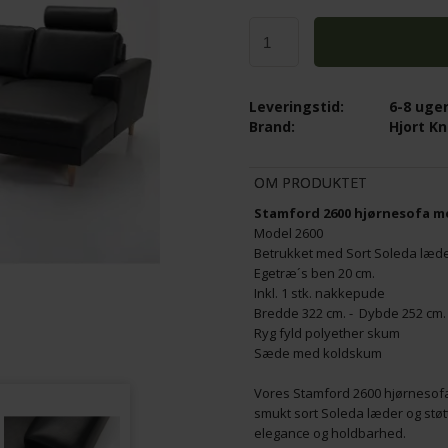
GUARDIAN LÆDERPLEJESÆT - IND
 LÆDERPLEJE KIT 100ML
LÆDERCREME, LÆDERRENS OG 2 
369,00
Leveringstid:
6-8 uge
295,20
DKK
Brand:
Hjort K
OM PRODUKTET
Stamford 2600 hjørnesofa m
Model 2600
Betrukket med Sort Soleda læder
Egetræ´s ben 20 cm.
Inkl. 1 stk. nakkepude
Bredde 322 cm. - Dybde 252 cm.
Ryg fyld polyether skum
Sæde med koldskum
Vores Stamford 2600 hjørnesofa 
smukt sort Soleda læder og stø
elegance og holdbarhed.