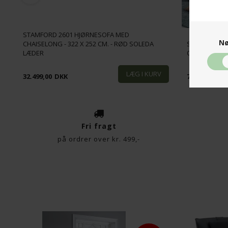
STAMFORD 2601 HJØRNESOFA MED
Nø
CHAISELONG - 322 X 252 CM. - RØD SOLEDA
SYMFONI HJ
LÆDER
OPEN END - 
32.499,00
DKK
72.999,00
DK
Fri fragt
på ordrer over kr. 499,-