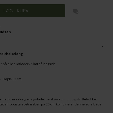
EHOLDER
COSY LÆNESTOL MED SKAMMEL - LÆDER
A
X SVAMP
COGNAC
K
r
3.700,00
DKK
2
nudsen
ed chaiselong
 på alle slidflader / Skai på bagside
 - Højde 82 cm.
med chaiselong er symbolet på skøn komfort og stil. Betrukket i
ttet af robuste egetræsben på 20 cm, kombinerer denne sofa både