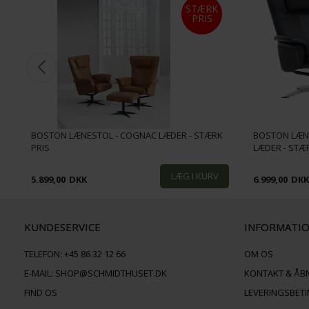
STÆRK
PRIS
BOSTON LÆNESTOL - COGNAC LÆDER - STÆRK
BOSTON LÆNE
PRIS
LÆDER - STÆ
5.899,00
DKK
6.999,00
DK
KUNDESERVICE
INFORMATI
TELEFON:
+45 86 32 12 66
OM OS
E-MAIL:
SHOP@SCHMIDTHUSET.DK
KONTAKT & ÅB
FIND OS
LEVERINGSBET