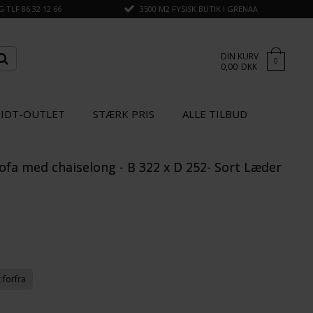
TLF 86 32 12 66
3500 M2 FYSISK BUTIK I GRENAA
DIN KURV
0
0,00
DKK
IDT-OUTLET
STÆRK PRIS
ALLE TILBUD
fa med chaiselong - B 322 x D 252- Sort Læder
×
GÅ TIL KASSEN
t forfra