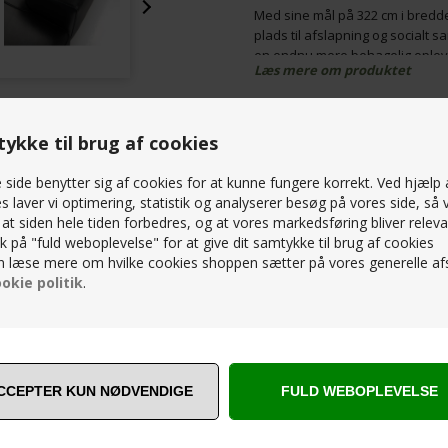
Med sine mål på 322 cm i bredde
plads til afslapning og social
en endnu mere behagelig oplev
Læs mere om produktet
Ryggen er fyldt med polyethers
komfortabel siddeoplevelse, ua
PRISMATCH – KONTAKT OS 
alenetid eller underholder gæs
ykke til brug af cookies
møbelvalg til dit hjem.
SPØRG OS
side benytter sig af cookies for at kunne fungere korrekt. Ved hjælp 
s laver vi optimering, statistik og analyserer besøg på vores side, så v
, at siden hele tiden forbedres, og at vores markedsføring bliver releva
RELATEREDE PRODUKTER
lik på "fuld weboplevelse" for at give dit samtykke til brug af cookies
 læse mere om hvilke cookies shoppen sætter på vores generelle afs
okie politik
.