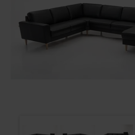
STRESSLESS - LÆDERPLEJE KIT 250ML
STRESSLESS -
410,00
310,00
325,00
DKK
199,00
DKK