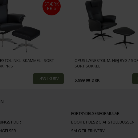
STÆRK
PRIS
STOL INKL. SKAMMEL - SORT
OPUS LÆNESTOL M. HØJ RYG / SOR
RK PRIS
SORT SOKKEL
K
5.999,00
DKK
ON
FORTRYDELSESFORMULAR
NINGSTIDER
BOOK ET BESØG AF STOLEBUSSEN
INGELSER
SALG TIL ERHVERV