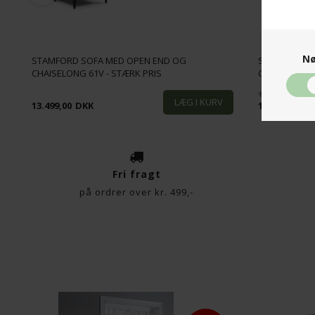
Nø
STAMFORD SOFA MED OPEN END OG
STAMFORD SO
CHAISELONG 61V - STÆRK PRIS
CM. - VELOU
14.698,00
13.499,00
DKK
10.999,00
DK
Fri fragt
på ordrer over kr. 499,-