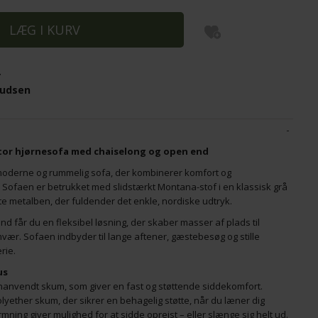
K
UN PU -
E
ARTIST 40 PENDEL KOBBER
S
r
4
2.499,00
DKK
3
nudsen
Stor hjørnesofa med chaiselong og open end
 moderne og rummelig sofa, der kombinerer komfort og
ign. Sofaen er betrukket med slidstærkt Montana-stof i en klassisk grå
te metalben, der fuldender det enkle, nordiske udtryk.
 får du en fleksibel løsning, der skaber masser af plads til
mvær. Sofaen indbyder til lange aftener, gæstebesøg og stille
rie.
us
anvendt skum, som giver en fast og støttende siddekomfort.
yether skum, der sikrer en behagelig støtte, når du læner dig
ning giver mulighed for at sidde oprejst – eller slænge sig helt ud.