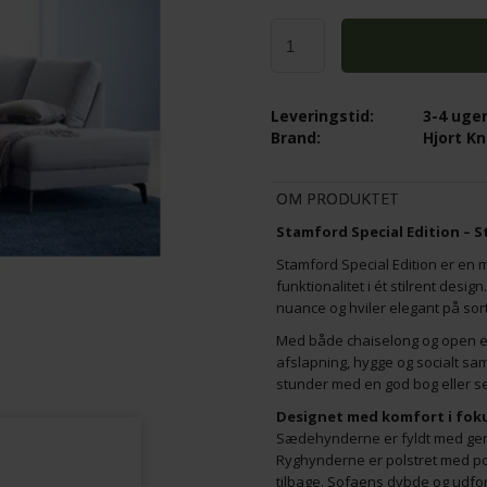
 SPISEBORDSSTOL, SORT PU -
4 STK. YDUN SPISEBORDSSTOL, BR
STÆRK PRIS
Leveringstid:
3-4 uge
K
3.520,00
DKK
Brand:
Hjort K
OM PRODUKTET
Stamford Special Edition – 
Stamford Special Edition er en
funktionalitet i ét stilrent des
nuance og hviler elegant på sor
Med både chaiselong og open end
afslapning, hygge og socialt sa
stunder med en god bog eller se
Designet med komfort i fok
Sædehynderne er fyldt med gen
Ryghynderne er polstret med pol
tilbage. Sofaens dybde og udform