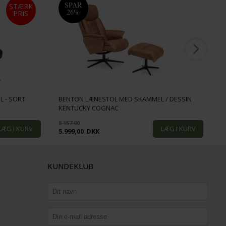
SPAR
STÆRK
26%
PRIS
 - SORT
BENTON LÆNESTOL MED SKAMMEL / DESSIN
KENTUCKY COGNAC
B
8.157,00
6
5.999,00
DKK
4
KUNDEKLUB