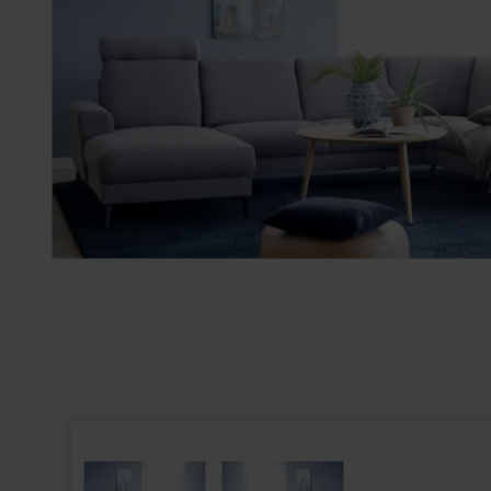
4 STK. YDUN
MONACO TÆPPE 4150 - 155 SAND
STÆRK PRIS
749,00
711,55
DKK
3.520,00
DK