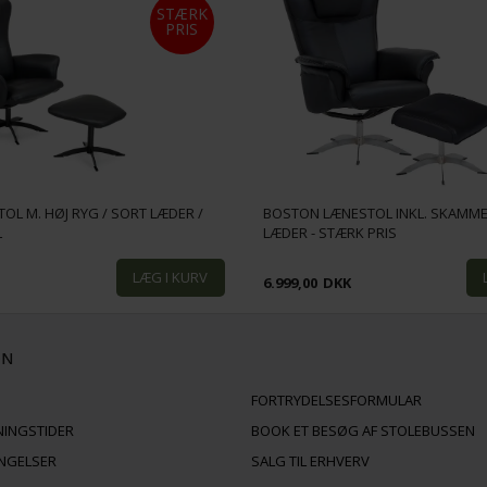
STÆRK
PRIS
OL M. HØJ RYG / SORT LÆDER /
BOSTON LÆNESTOL INKL. SKAMMEL
L
LÆDER - STÆRK PRIS
K
6.999,00
DKK
ON
FORTRYDELSESFORMULAR
NINGSTIDER
BOOK ET BESØG AF STOLEBUSSEN
INGELSER
SALG TIL ERHVERV