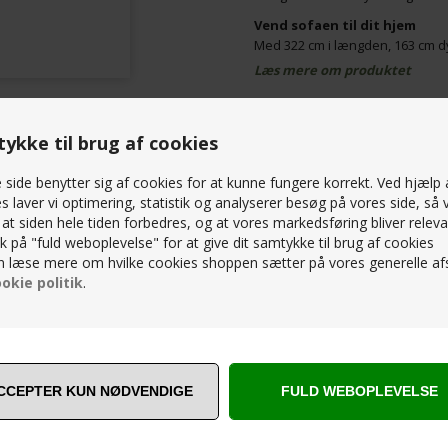
Vend sofaen til dit hjem
Med 322 cm i længden, 163 cm d
er rummelig og fleksibel i indret
Læs mere om produktet
Specifikationer
PRISMATCH – KONTAKT OS 
ykke til brug af cookies
Total længde: 322 cm
SPØRG OS
Højde: 82 cm
side benytter sig af cookies for at kunne fungere korrekt. Ved hjælp 
s laver vi optimering, statistik og analyserer besøg på vores side, så v
Dybde open end: 210 cm
, at siden hele tiden forbedres, og at vores markedsføring bliver releva
Chaiselong: L 163 cm / B 
RELATEREDE PRODUKTER
lik på "fuld weboplevelse" for at give dit samtykke til brug af cookies
 læse mere om hvilke cookies shoppen sætter på vores generelle afs
Open-end: L 210 cm / B 9
okie politik
.
Sædedybde: 54 cm
Sædehøjde: 46 cm
Armlænsbredde: 20 cm
Fyld i sæde: Recycled sk
Fyld i ryg: Polyether skum
Ramme: Massivt fyrretræ