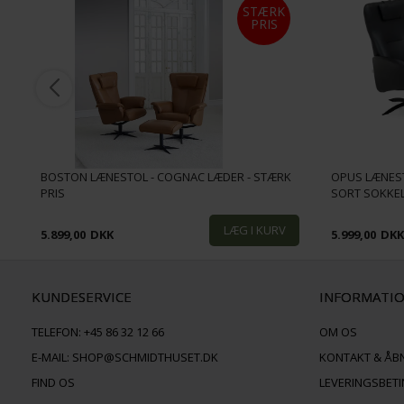
STÆRK
PRIS
BOSTON LÆNESTOL - COGNAC LÆDER - STÆRK
OPUS LÆNEST
PRIS
SORT SOKKE
5.899,00
DKK
5.999,00
DK
KUNDESERVICE
INFORMATI
TELEFON:
+45 86 32 12 66
OM OS
E-MAIL:
SHOP@SCHMIDTHUSET.DK
KONTAKT & ÅB
FIND OS
LEVERINGSBET