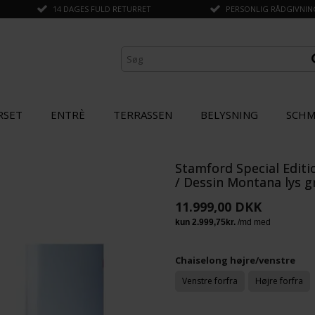
14 DAGES FULD RETURRET
PERSONLIG RÅDGIVNING 
RSET
ENTRÈ
TERRASSEN
BELYSNING
SCHM
Stamford Special Editi
ANDRE KØBTE OGSÅ
/ Dessin Montana lys g
11.999,00 DKK
STÆRK
PRIS
Chaiselong højre/venstre
Venstre forfra
Højre forfra