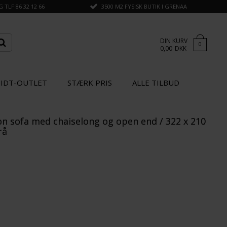
TLF 86 32 12 66
3500 M2 FYSISK BUTIK I GRENAA
DIN KURV
0
0,00
DKK
IDT-OUTLET
STÆRK PRIS
ALLE TILBUD
on sofa med chaiselong og open end / 322 x 210
×
GÅ TIL KASSEN
rå
STÆRK
PRIS