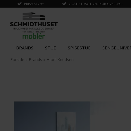
PRISMATCH*
GRATIS FRAGT VED KØB OVER 499,-
BRANDS
STUE
SPISESTUE
SENGEUNIVE
✓
Tilføjet til kurv
Forside
»
Brands
»
Hjort Knudsen
SPAR
STÆRK
5%
PRIS