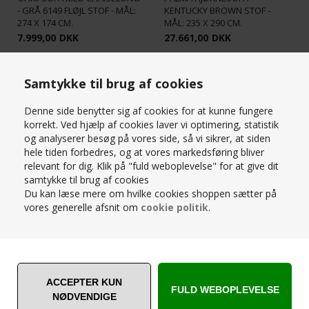
- GRÅ 6149 FLØJL STOF - MÅL:
KENTUCKY BROWN STOF -
274 X 174 CM.
MÅL: 235 X 290 CM.
7.999,00
DKK
27.661,00
DKK
Samtykke til brug af cookies
SPAR
SPAR
46%
29%
Denne side benytter sig af cookies for at kunne fungere
korrekt. Ved hjælp af cookies laver vi optimering, statistik
og analyserer besøg på vores side, så vi sikrer, at siden
hele tiden forbedres, og at vores markedsføring bliver
relevant for dig. Klik på "fuld weboplevelse" for at give dit
ROSENHOLM TREMME-
samtykke til brug af cookies
ROSENHOLM 3 + 2 PERS.
HJØRNESOFA - 260 X 208 CM. -
Du kan læse mere om hvilke cookies shoppen sætter på
TREMMESOFA - STOF DESSIN
VENDBAR - LÆDER BONDED
vores generelle afsnit om
cookie politik
.
BOSS 15 LYSGRÅ
SORT
8.999,00
DKK
12.999,00
DKK
16.794,00
18.297,00