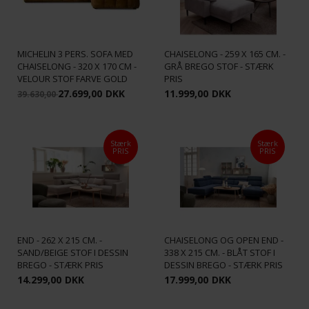
MICHIGAN SOFA MED
MICHELIN 3 PERS. SOFA MED
CHAISELONG - 259 X 165 CM. -
CHAISELONG - 320 X 170 CM -
GRÅ BREGO STOF - STÆRK
VELOUR STOF FARVE GOLD
PRIS
27.699,00
DKK
11.999,00
DKK
39.630,00
Stærk
Stærk
PRIS
PRIS
MICHIGAN SOFA MED OPEN
MICHIGAN U-SOFA MED
END - 262 X 215 CM. -
CHAISELONG OG OPEN END -
SAND/BEIGE STOF I DESSIN
338 X 215 CM. - BLÅT STOF I
BREGO - STÆRK PRIS
DESSIN BREGO - STÆRK PRIS
14.299,00
DKK
17.999,00
DKK