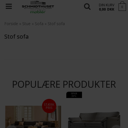
DIN KURV
0
0,00
DKK
Forside
»
Stue
»
Sofa
»
Stof sofa
Stof sofa
POPULÆRE PRODUKTER
SPAR
20%
STÆRK
PRIS