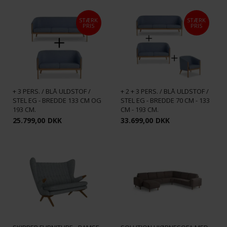
STÆRK
STÆRK
PRIS
PRIS
SKALMA - MEXICO SOFASÆT 2
SKALMA - MEXICO STUE-SÆT 1
+ 3 PERS. / BLÅ ULDSTOF /
+ 2 + 3 PERS. / BLÅ ULDSTOF /
STEL EG - BREDDE 133 CM OG
STEL EG - BREDDE 70 CM - 133
193 CM.
CM - 193 CM.
25.799,00
DKK
33.699,00
DKK