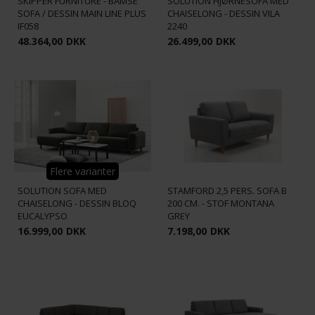
SKIPPER FURNITURE - BAMSE
SOLUTION HJØRNESOFA MED
SOFA / DESSIN MAIN LINE PLUS
CHAISELONG - DESSIN VILA
IF058
2240
48.364,00
DKK
26.499,00
DKK
Flere varianter
SOLUTION SOFA MED
STAMFORD 2,5 PERS. SOFA B
CHAISELONG - DESSIN BLOQ
200 CM. - STOF MONTANA
EUCALYPSO
GREY
16.999,00
DKK
7.198,00
DKK