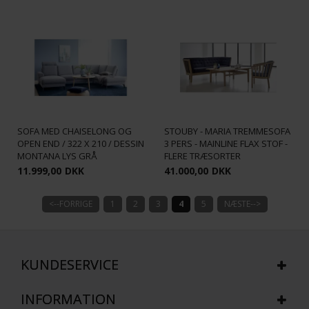
STAMFORD SPECIAL EDITION
SOFA MED CHAISELONG OG
STOUBY - MARIA TREMMESOFA
OPEN END / 322 X 210 / DESSIN
3 PERS - MAINLINE FLAX STOF -
MONTANA LYS GRÅ
FLERE TRÆSORTER
11.999,00
DKK
41.000,00
DKK
<--FORRIGE
1
2
3
4
5
NÆSTE-->
KUNDESERVICE
INFORMATION