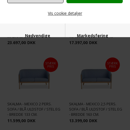
Vis cookie detaljer
ROSENHOLM TREMME-
HJØRNESOFA - 260 X 208 CM. -
ROSENHOLM TREMME-
VENDBAR - LÆDER
HJØRNESOFA - 260 X 208 CM. -
Nødvendige
Markedsføring
MADRAS/SPALT COGNAC
VENDBAR - STOF BOSS 15
23.697,00
DKK
17.397,00
DKK
STÆRK
STÆRK
PRIS
PRIS
Funktionelle
Statistiske
SKALMA - MEXICO 2 PERS.
SKALMA - MEXICO 2,5 PERS.
SOFA / BLÅ ULDSTOF / STEL EG
SOFA / BLÅ ULDSTOF / STEL EG
- BREDDE 133 CM.
- BREDDE 163 CM.
11.599,00
DKK
13.399,00
DKK