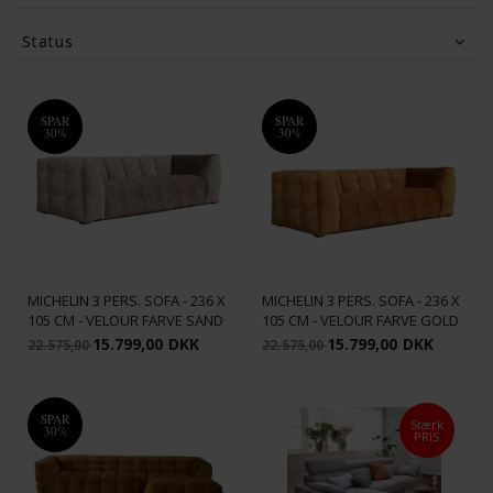
Brunstad
(7)
Burhens
(6)
Status
Furnhouse
(1)
Furninova
(14)
Tilbud
(48)
HAY
(21)
Hjort Knudsen
(35)
IMG
(8)
Juvila
(13)
SPAR
SPAR
30%
Matex
(13)
30%
Nielaus
(5)
Vis flere
MICHELIN 3 PERS. SOFA - 236 X
MICHELIN 3 PERS. SOFA - 236 X
105 CM - VELOUR FARVE SAND
105 CM - VELOUR FARVE GOLD
15.799,00
DKK
15.799,00
DKK
22.575,00
22.575,00
SPAR
Stærk
30%
PRIS