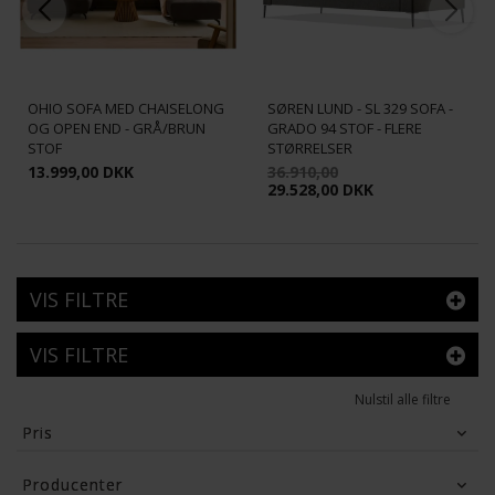
OHIO SOFA MED CHAISELONG
SØREN LUND - SL 329 SOFA -
OG OPEN END - GRÅ/BRUN
GRADO 94 STOF - FLERE
STOF
STØRRELSER
13.999,00 DKK
36.910,00
29.528,00 DKK
VIS FILTRE
VIS FILTRE
Nulstil alle filtre
Pris
3,491
DKK
68,030
DKK
Producenter