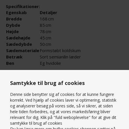
Specifikationer:
Egenskab
Detaljer
Bredde
168 cm
Dybde
85 cm
Højde
78 cm
Sædehøjde
45 cm
Sædedybde
50 cm
Sædemateriale
Formstøbt koldskum
Betræk
Sort semianilin læder
Ben
Eg hvidolie
BD Møbler "Zara" Sofa – Tidløs Elegance med
Trædetaljer
Samtykke til brug af cookies
Læs mere om produktet
Oplev den stilrene og raffinerede Zara-sofa fra BD Møbler,
Denne side benytter sig af cookies for at kunne fungere
designet af Ole Tornøe-Olesen. Zara kombinerer
PRISMATCH – KONTAKT OS HER
korrekt. Ved hjælp af cookies laver vi optimering, statistik
skandinavisk minimalisme med tydelige trædetaljer – især
SPØRG OS
og analyserer besøg på vores side, så vi sikrer, at siden
på armlænene – hvilket skaber et elegant visuelt udtryk og
hele tiden forbedres, og at vores markedsføring bliver
en robust følelse i konstruktionen.
relevant for dig. Klik på "fuld weboplevelse" for at give dit
Materialer og Komfort
samtykke til brug af cookies
Zara fås i både stof og kraftigt semi-anilinlæder, der giver
Du kan læse mere om hvilke cookies shoppen sætter på