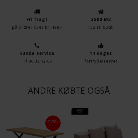
Fri fragt
3500 M2
OBS: Ønskes der en anden farve, sokkel, lædertype
eller stof på modellen, så kontakt venligst butikken
på ordrer over kr. 499,-
Fysisk butik
på shop@schmidthuset.dk
Kunde service
14 dages
Tlf 86 32 12 66
fortrydelsesret
ANDRE KØBTE OGSÅ
SPAR
20%
STÆRK
PRIS