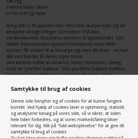
Lav ryg
Paloma læder Black
D100 stel Eg natur
Bring lidt ro til spisebordet. Med sine skarpe linjer og sit
elegante design bringer Stressless Chili den
verdenskendte Stressless-komfort til spisebordet. Det
unikke BalanceAdapt-system kombineret med Glide-
system får stolen til at bevæge sig med din krop – nu kan
alle ved bordet få deres egen trone.
Den bedste måde at beskrive vores Stressless Dining
stole er ”perfekt balance”. Den perfekte balance mellem
lækker mad og drikkevarer, smittende latter, gode
samtaler og ikke mindst komfortable stole, der er
fremstillet til, at mindeværdige øjeblikke kan vare længere.
Samtykke til brug af cookies
Læs mere om produktet
Bredde:
Denne side benytter sig af cookies for at kunne fungere
50.0 cm
PRISMATCH – KONTAKT OS HER
korrekt. Ved hjælp af cookies laver vi optimering, statistik
Dybde:
SPØRG OS
og analyserer besøg på vores side, så vi sikrer, at siden
56.0 cm
hele tiden forbedres, og at vores markedsføring bliver
Højde:
relevant for dig. Klik på "fuld weboplevelse" for at give dit
90.0 cm
samtykke til brug af cookies
Sædehøjde:
Du kan læse mere om hvilke cookies shoppen sætter på