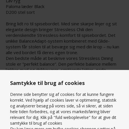
Lav ryg
Paloma læder Black
D200 stel sort
Bring lidt ro til spisebordet. Med sine skarpe linjer og sit
elegante design bringer Stressless Chili den
verdenskendte Stressless-komfort til spisebordet. Det
unikke BalanceAdapt-system kombineret med Glide-
system får stolen til at bevæge sig med din krop – nu kan
alle ved bordet få deres egen trone.
Den bedste måde at beskrive vores Stressless Dining
stole er ”perfekt balance”. Den perfekte balance mellem
lækker mad og drikkevarer, smittende latter, gode
samtaler og ikke mindst komfortable stole, der er
fremstillet til, at mindeværdige øjeblikke kan vare længere.
Samtykke til brug af cookies
Læs mere om produktet
Bredde:
Denne side benytter sig af cookies for at kunne fungere
45.0 cm
PRISMATCH – KONTAKT OS HER
korrekt. Ved hjælp af cookies laver vi optimering, statistik
Dybde:
SPØRG OS
og analyserer besøg på vores side, så vi sikrer, at siden
56.0 cm
hele tiden forbedres, og at vores markedsføring bliver
Højde:
relevant for dig. Klik på "fuld weboplevelse" for at give dit
90.0 cm
samtykke til brug af cookies
Sædehøjde:
Du kan læse mere om hvilke cookies shoppen sætter på