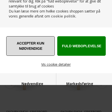
dertil kan der tilkøbes yderligere 3 tillægsplader hvilket
relevant for dig. Klik på "fuld weboplevelse" for at give dit
SPØRG OS
betyder der bliver 20 pladser.
samtykke til brug af cookies
Du kan læse mere om hvilke cookies shoppen sætter på
Bestillingsvare - Du bliver kontaktet hurtigst muligt
vores generelle afsnit om
cookie politik
.
efter køb med leveringstiden – Har du spørgsmål
eller andet kontakt os gerne
på
shop@schmidthuset.dk
eller telefon 86321266 -
RELATEREDE PRODUKTER
Husk gratis levering
Vis cookie detaljer
Nødvendige
Markedsføring
SKOVBY SM24 - SPISEBORD -
SKOVBY SM24 - SPISEBORD -