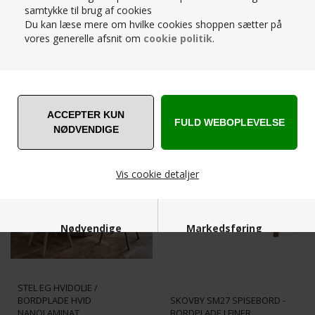
Husk gratis levering
samtykke til brug af cookies
Du kan læse mere om hvilke cookies shoppen sætter på
vores generelle afsnit om
cookie politik
.
RELATEREDE PRODUKTER
SPAR
SPAR
25%
25%
Vis cookie detaljer
Nødvendige
Markedsføring
SKOVBY SM33 - SPISEBORD -
STEL EG HVIDOLIE /
BORDPLADE HVID
SKOVBY SM27 SPISEBORD -
NANOLAMINAT
BORDPLADE I FINER