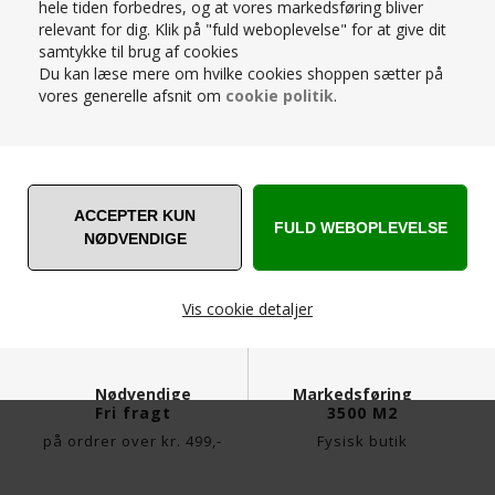
hele tiden forbedres, og at vores markedsføring bliver
relevant for dig. Klik på "fuld weboplevelse" for at give dit
samtykke til brug af cookies
Du kan læse mere om hvilke cookies shoppen sætter på
vores generelle afsnit om
cookie politik
.
CANE-LINE - BREEZE STOL
CANE-LINE - BREEZE STOL
SÆDE-/RYGHYNDE WHITE,
SÆDE-/RYGHYNDE BLACK,
CANE-LINE NATTÉ
CANE-LINE NATTÉ
704,65
DKK
704,65
DKK
829,00
829,00
Vis cookie detaljer
Nødvendige
Markedsføring
Fri fragt
3500 M2
på ordrer over kr. 499,-
Fysisk butik