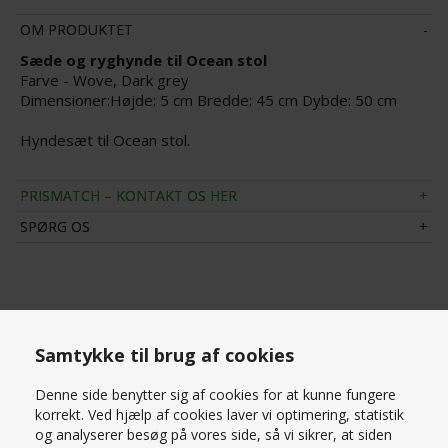
OM PRODUKTET
Sæde og ryghynde til Ocean stol
Farve - Wove, Dark grey
Dimensioner:Højde: 5 cm Bredde: 45 cm Dybde: 50 cm
Hyndesæt til Ocean stol.
PRISMATCH – KONTAKT OS HER
SPØRG OS
Samtykke til brug af cookies
RELATEREDE PRODUKTER
Denne side benytter sig af cookies for at kunne fungere
korrekt. Ved hjælp af cookies laver vi optimering, statistik
og analyserer besøg på vores side, så vi sikrer, at siden
SPAR
SPAR
15%
15%