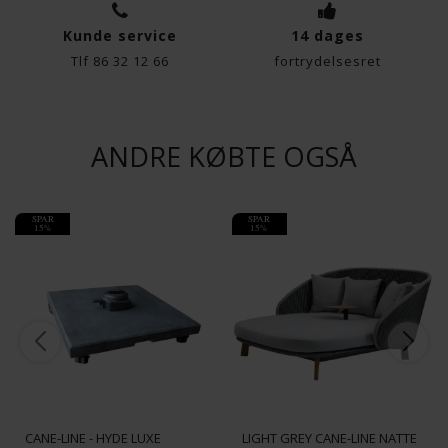
Kunde service
14 dages
Funktionelle
Statistiske
Tlf 86 32 12 66
fortrydelsesret
ANDRE KØBTE OGSÅ
SPAR
SPAR
15%
15%
CANE-LINE - PEACOCK DAYBED
M/TEAK BEN INKL. BORD INKL.
CANE-LINE - HYDE LUXE
LIGHT GREY CANE-LINE NATTÉ