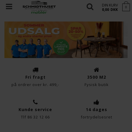
DIN KURV
0
0,00
DKK
Fri fragt
3500 M2
på ordrer over kr. 499,-
Fysisk butik
Kunde service
14 dages
Tlf 86 32 12 66
fortrydelsesret