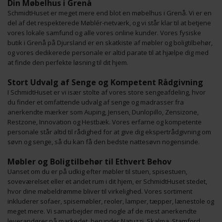
Din Møbelhus i Grenå
SchmidtHuset er meget mere end blot en møbelhus i Grenå. Vi er en
del af det respekterede Møblér-netværk, og vi står klar til at betjene
vores lokale samfund og alle vores online kunder. Vores fysiske
butik i Grenå på Djursland er en skatkiste af møbler og boligtilbehør,
og vores dedikerede personale er altid parate til at hjælpe dig med
at finde den perfekte løsning til dit hjem.
Stort Udvalg af Senge og Kompetent Rådgivning
I SchmidtHuset er vi især stolte af vores store sengeafdeling, hvor
du finder et omfattende udvalg af senge og madrasser fra
anerkendte mærker som Auping, Jensen, Dunlopillo, Zensizone,
Restzone, Innovation og Hestbæk. Vores erfarne og kompetente
personale står altid til rådighed for at give dig ekspertrådgivning om
søvn og senge, så du kan få den bedste nattesøvn nogensinde.
Møbler og Boligtilbehør til Ethvert Behov
Uanset om du er på udkig efter møbler til stuen, spisestuen,
soveværelset eller et andet rum i dit hjem, er SchmidtHuset stedet,
hvor dine møbeldrømme bliver til virkelighed. Vores sortiment
inkluderer sofaer, spisemøbler, reoler, lamper, tæpper, lænestole og
meget mere. Vi samarbejder med nogle af de mest anerkendte
leverandører på markedet, herunder Natuzzi, Skalma, Stamford,