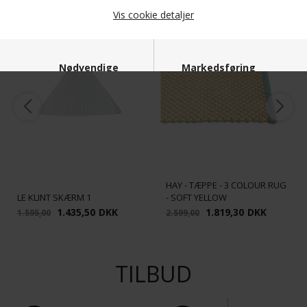
POPULÆRE LIGE NU
Vis cookie detaljer
SPAR
SPAR
10%
30%
Nødvendige
Markedsføring
Funktionelle
Statistiske
HAY - TÆPPE - 3 COLOUR RUG
LE KLINT SKÆRM 1
- SOFT YELLOW
1.435,50
DKK
1.819,30
DKK
1.595,00
2.599,00
TILBUD