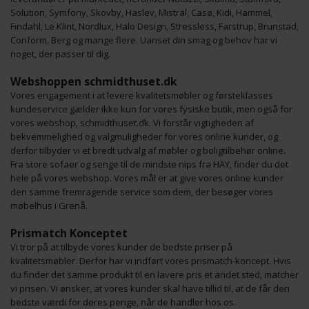
Solution, Symfony, Skovby, Haslev, Mistral, Casø, Kidi, Hammel,
Findahl, Le Klint, Nordlux, Halo Design, Stressless, Farstrup, Brunstad,
Conform, Berg og mange flere. Uanset din smag og behov har vi
noget, der passer til dig.
Webshoppen schmidthuset.dk
Vores engagement i at levere kvalitetsmøbler og førsteklasses
kundeservice gælder ikke kun for vores fysiske butik, men også for
vores webshop, schmidthuset.dk. Vi forstår vigtigheden af
bekvemmelighed og valgmuligheder for vores online kunder, og
derfor tilbyder vi et bredt udvalg af møbler og boligtilbehør online.
Fra store sofaer og senge til de mindste nips fra HAY, finder du det
hele på vores webshop. Vores mål er at give vores online kunder
den samme fremragende service som dem, der besøger vores
møbelhus i Grenå.
Prismatch Konceptet
Vi tror på at tilbyde vores kunder de bedste priser på
kvalitetsmøbler. Derfor har vi indført vores prismatch-koncept. Hvis
du finder det samme produkt til en lavere pris et andet sted, matcher
vi prisen. Vi ønsker, at vores kunder skal have tillid til, at de får den
bedste værdi for deres penge, når de handler hos os.