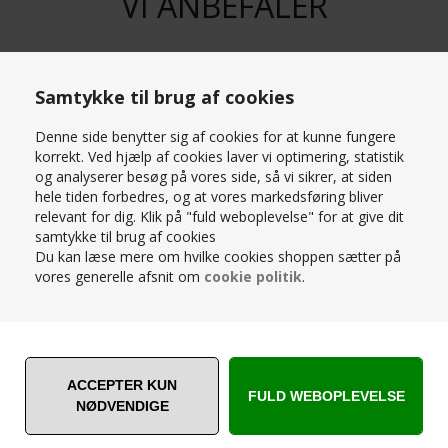
VI ANBEFALER
Samtykke til brug af cookies
STÆRK
Denne side benytter sig af cookies for at kunne fungere
PRIS
korrekt. Ved hjælp af cookies laver vi optimering, statistik
og analyserer besøg på vores side, så vi sikrer, at siden
hele tiden forbedres, og at vores markedsføring bliver
relevant for dig. Klik på "fuld weboplevelse" for at give dit
samtykke til brug af cookies
Du kan læse mere om hvilke cookies shoppen sætter på
vores generelle afsnit om
cookie politik
.
TIMELESS SOFABORDSSÆT - 2
STK. - MASSIV EG - MÅL: Ø75 &
Ø58 CM. - STÆRK PRIS
SKO DUTTER TIL SYVER STOL
5.999,00
DKK
12,50
DKK