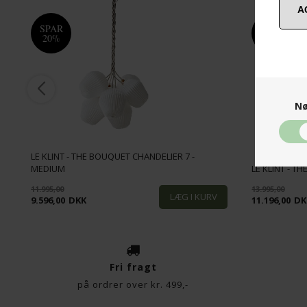
SPAR
SPAR
20%
20%
Nø
LE KLINT - THE BOUQUET CHANDELIER 7 -
TE
MEDIUM
LE KLINT - T
11.995,00
13.995,00
9.596,00
DKK
11.196,00
DK
Fri fragt
på ordrer over kr. 499,-