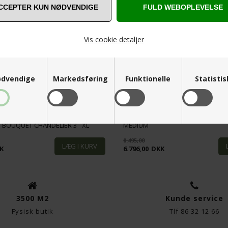
SPAR
20%
Vis cookie detaljer
dvendige
Markedsføring
Funktionelle
Statisti
LE KLINT - THE BOUQUET CHANDELI
HE BOUQUET CHANDELIER 3 - XL
MEDIUM
8.495,00
K
6.796,00
DKK
3500 M2
Kunde service
Fysisk butik
Tlf 86 32 12 66