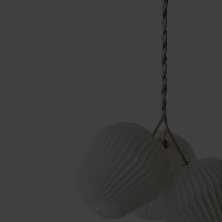
RT
LE KLINT THE BOUQUET LARGE !
LE KLINT SK
4.695,00
1.595,00
3.756,00
DKK
1.435,50
DK