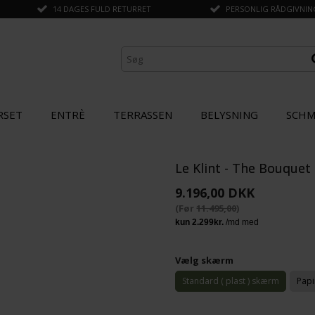
14 DAGES FULD RETURRET
PERSONLIG RÅDGIVNING 
RSET
ENTRÈ
TERRASSEN
BELYSNING
SCHM
Le Klint - The Bouquet 
ANDRE KØBTE OGSÅ
9.196,00 DKK
(Før
11.495,00
)
SPAR
20%
Vælg skærm
Standard ( plast ) skærm
Pap