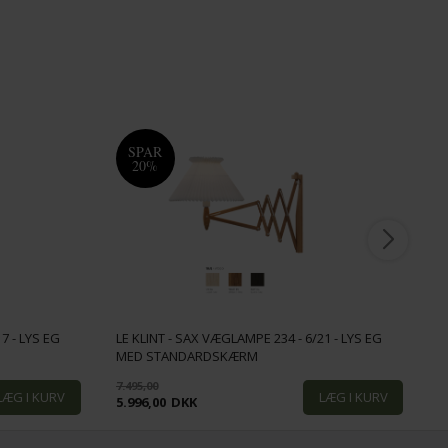
SPAR
20%
7 - LYS EG
LE KLINT - SAX VÆGLAMPE 234 - 6/21 - LYS EG
L
MED STANDARDSKÆRM
M
7.495,00
6
5.996,00
DKK
5