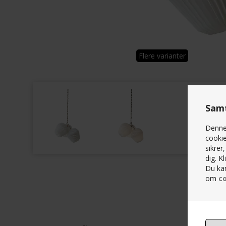
Flere varianter
Samt
Denne 
cookie
sikrer
dig. K
Du kan
om
co