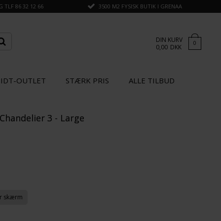
TLF 86 32 12 66
3500 M2 FYSISK BUTIK I GRENAA
DIN KURV
0
0,00
DKK
IDT-OUTLET
STÆRK PRIS
ALLE TILBUD
Chandelier 3 - Large
×
GÅ TIL KASSEN
SPAR
10%
ir skærm