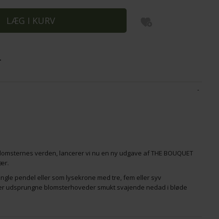
BUSTER
LE KLINT SKÆRM 6
L
1.595,00
3
1.435,50
DKK
3
T
sblomsternes verden, lancerer vi nu en ny udgave af THE BOUQUET
ær.
ngle pendel eller som lysekrone med tre, fem eller syv
r udsprungne blomsterhoveder smukt svajende nedad i bløde