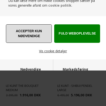
Du kan læse mere om hvilke cookies shoppen sætter på
vores generelle afsnit om
cookie politik
.
RELATEREDE PRODUKTER
SPAR
SPAR
20%
20%
Vis cookie detaljer
Nødvendige
Markedsføring
LE KLINT THE BOUQUET
LE KLINT - SHIBUI PENDEL
MEDIUM
LARGE
1.916,00
DKK
5.196,00
DKK
2.395,00
6.495,00
Funktionelle
Statistiske