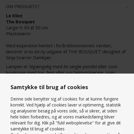
OM PRODUKTET
Le Klint
The Bouquet
Large H 30 Ø 30 cm.
Plastskærm
Med inspiration hentet i forårsblomsternes verden,
lancerer vi nu en ny udgave af THE BOUQUET designet af
Sinja Svarrer Damkjær.
Lampen er tilgængelig med én single pendel eller som
lysekrone med tre, fem eller syv lampeskærme, som
symboliserer udsprungne blomsterhoveder smukt
svajende nedad i bløde buer.
Samtykke til brug af cookies
Denne side benytter sig af cookies for at kunne fungere
PRISMATCH – KONTAKT OS HER
korrekt. Ved hjælp af cookies laver vi optimering, statistik
SPØRG OS
og analyserer besøg på vores side, så vi sikrer, at siden
hele tiden forbedres, og at vores markedsføring bliver
relevant for dig. Klik på "fuld weboplevelse" for at give dit
samtykke til brug af cookies