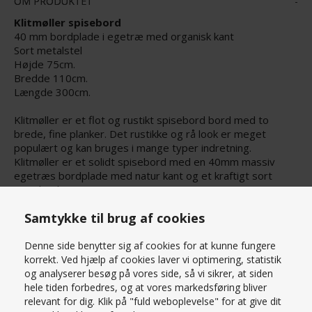
OM PRODUKTET
Klitmøller spisebord
40 mm bordplade i egetræ med organisk kant
Sort metalstel
Højde 75cm.
Bredde 110cm.
Længde 300cm.
Klitmøller er et flot og rustikt spisebord bord med to
brede, fine planker. Det rustikke og rå look er meget
populært og kan bruges i mange typer indretning.
Klitmøller er et solidt spisebord med en 40mm massiv
egetræs bordplade med natur kant og et kraftigt sort
metalstel.
Samtykke til brug af cookies
Fås i andre størrelser se
her
Læs mere om produktet
Der kan tilkøbes tillægsplader på 50cm til hver ende
Denne side benytter sig af cookies for at kunne fungere
korrekt. Ved hjælp af cookies laver vi optimering, statistik
PRISMATCH – KONTAKT OS HER
og analyserer besøg på vores side, så vi sikrer, at siden
hele tiden forbedres, og at vores markedsføring bliver
SPØRG OS
relevant for dig. Klik på "fuld weboplevelse" for at give dit