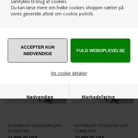
samtykke til brug af cookies
Du kan læse mere om hvilke cookies shoppen sætter på
vores generelle afsnit om
cookie politik
.
RELATEREDE PRODUKTER
STÆRK
STÆRK
PRIS
PRIS
Vis cookie detaljer
Nødvendige
Markedsføring
KLITMØLLER SPISEBORD L260 -
KLITMØLLER SPISEBORD L220 -
STÆRK PRIS
STÆRK PRIS
Funktionelle
Statistiske
11.999,00
DKK
10.999,00
DKK