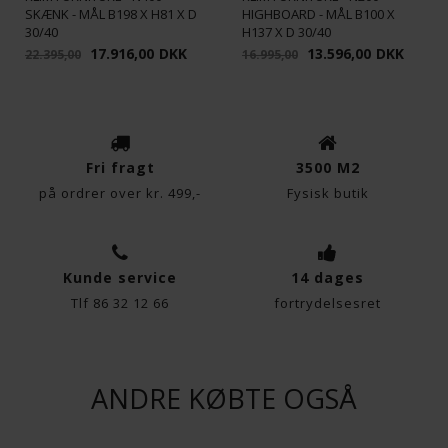
Fuldend dit hjem med Klim Furniture's N300 Skænk. Denne
SKÆNK - MÅL B198 X H81 X D
HIGHBOARD - MÅL B100 X
Funktionelle
Statistiske
skænk kombinerer elegant design med praktiske
30/40
H137 X D 30/40
funktioner, hvilket gør den til det perfekte
17.916,00
DKK
13.596,00
DKK
22.395,00
16.995,00
opbevaringsmøbel for enhver moderne bolig. Bestil nu og
oplev dansk design og kvalitet på første hånd.
Fri fragt
3500 M2
på ordrer over kr. 499,-
Fysisk butik
Kunde service
14 dages
Tlf 86 32 12 66
fortrydelsesret
ANDRE KØBTE OGSÅ