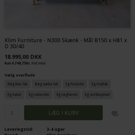
Klim Furniture - N300 Skænk - Mål B150 x H81 x
D 30/40
18.995,00 DKK
Vælg overflade
Bøg klar lak
Bøg sæbe lak
Eg hvidolie
Eg matlak
Eg natur
Eg naturolie
Eg røgfarvet
Eg sortbejdset
Leveringstid:
3-4 uger