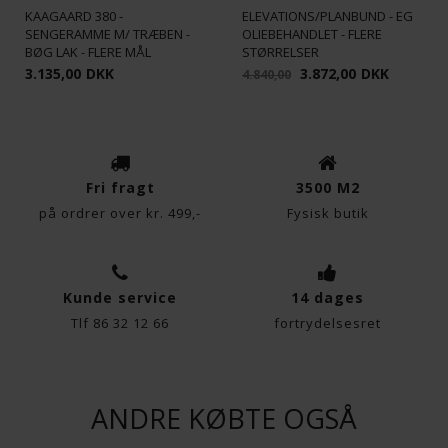
Kaagaards sengeramme Model 380 – en ramme, der
KAAGAARD 380 -
ELEVATIONS/PLANBUND - EG
kombinerer klassisk design med moderne funktionalitet.
SENGERAMME M/ TRÆBEN -
OLIEBEHANDLET - FLERE
Funktionelle
Statistiske
BØG LAK - FLERE MÅL
STØRRELSER
3.135,00
DKK
3.872,00
DKK
4.840,00
Fri fragt
3500 M2
på ordrer over kr. 499,-
Fysisk butik
Kunde service
14 dages
Tlf 86 32 12 66
fortrydelsesret
ANDRE KØBTE OGSÅ