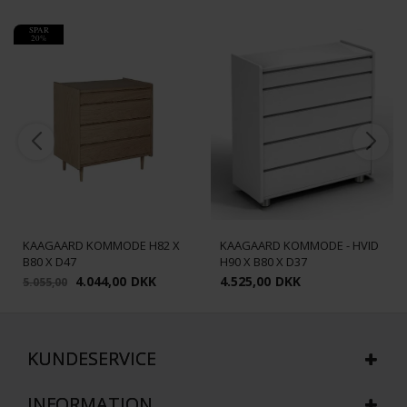
SPAR
20%
KAAGAARD KOMMODE H82 X
KAAGAARD KOMMODE - HVID
B80 X D47
H90 X B80 X D37
4.044,00
DKK
4.525,00
DKK
5.055,00
KUNDESERVICE
INFORMATION