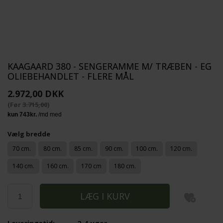
KAAGAARD 380 - SENGERAMME M/ TRÆBEN - EG
OLIEBEHANDLET - FLERE MÅL
2.972,00 DKK
(Før
3.715,00
)
Vælg bredde
70 cm.
80 cm.
85 cm.
90 cm.
100 cm.
120 cm.
140 cm.
160 cm.
170 cm
180 cm.