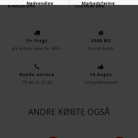
Nødvendige
Markedsføring
6.499,00
DKK
13.510,00
DKK
Fri fragt
3500 M2
Funktionelle
Statistiske
på ordrer over kr. 499,-
Fysisk butik
Kunde service
14 dages
Tlf 86 32 12 66
fortrydelsesret
ANDRE KØBTE OGSÅ