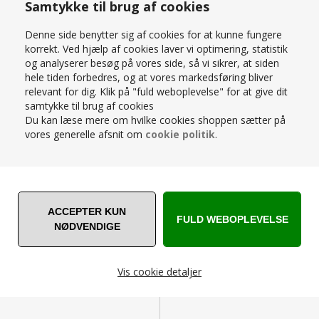
Samtykke til brug af cookies
Denne side benytter sig af cookies for at kunne fungere
korrekt. Ved hjælp af cookies laver vi optimering, statistik
og analyserer besøg på vores side, så vi sikrer, at siden
hele tiden forbedres, og at vores markedsføring bliver
RELATEREDE PRODUKTER
relevant for dig. Klik på "fuld weboplevelse" for at give dit
samtykke til brug af cookies
Du kan læse mere om hvilke cookies shoppen sætter på
vores generelle afsnit om
cookie politik
.
STÆRK
STÆRK
PRIS
PRIS
Vis cookie detaljer
INNOVATION LIVING FREJA
SOVESOFA - D/L: 100 H: 87 B:
INNOVATION LIVING - BIFROST
200
SOVESOFA 587 - STÆRK PRIS