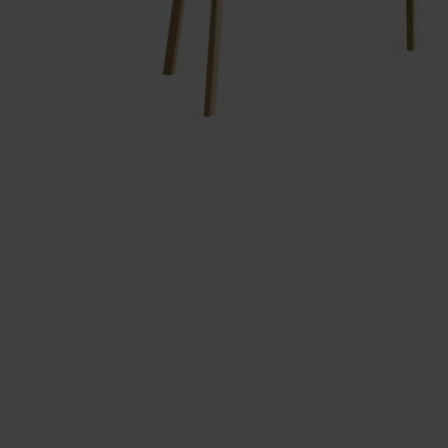
HAY - KNIT - STUMPTJENER - HVID
HAY - KNIT -
1.899,00
DKK
1.899,00
DK