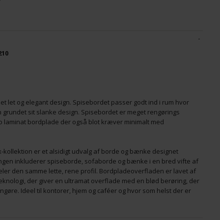
r
JAMES RULLEBORD / BAKKEBORD Ø50 -
P
E
BØG/MELAMIN - STÆRK PRIS
M
210
990,00
DKK
2
t let og elegant design. Spisebordet passer godt ind i rum hvor
grundet sit slanke design. Spisebordet er meget rengørings
o laminat bordplade der også blot kræver minimalt med
kollektion er et alsidigt udvalg af borde og bænke designet
ingen inkluderer spiseborde, sofaborde og bænke i en bred vifte af
deler den samme lette, rene profil. Bordpladeoverfladen er lavet af
eknologi, der giver en ultramat overflade med en blød berøring, der
engøre. Ideel til kontorer, hjem og caféer og hvor som helst der er