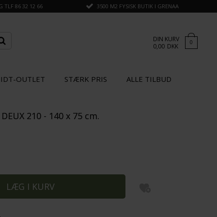
TLF 86 32 12 66
3500 M2 FYSISK BUTIK I GRENAA
DIN KURV
0
0,00
DKK
IDT-OUTLET
STÆRK PRIS
ALLE TILBUD
DEUX 210 - 140 x 75 cm.
×
GÅ TIL KASSEN
STÆRK
PRIS