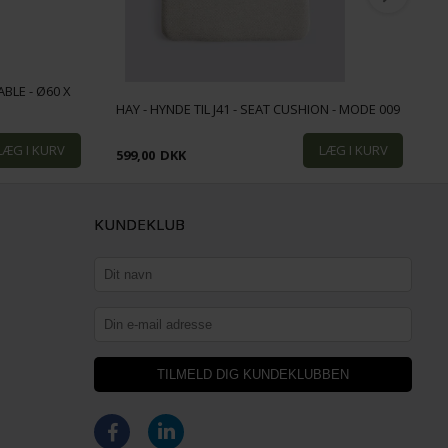
BLE - Ø60 X
H
HAY - HYNDE TIL J41 - SEAT CUSHION - MODE 009
B
599,00
DKK
9
KUNDEKLUB