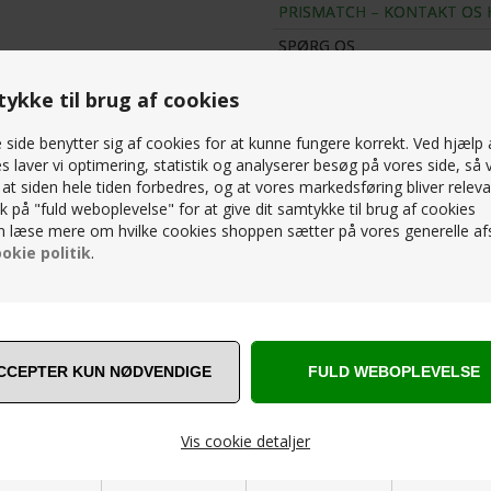
Bestillingsvare - Du bliver 
PRISMATCH – KONTAKT OS 
du spørgsmål eller andet ko
86321266 - Husk gratis leveri
SPØRG OS
ykke til brug af cookies
side benytter sig af cookies for at kunne fungere korrekt. Ved hjælp 
RELATEREDE PRODUKTER
s laver vi optimering, statistik og analyserer besøg på vores side, så v
, at siden hele tiden forbedres, og at vores markedsføring bliver releva
lik på "fuld weboplevelse" for at give dit samtykke til brug af cookies
 læse mere om hvilke cookies shoppen sætter på vores generelle afs
okie politik
.
Vis cookie detaljer
ORD - CPH DEUX 210 - 200 X 75 CM.
HAY - SPISEBORD - CPH DEUX 210 -