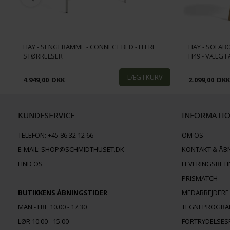
HAY - SENGERAMME - CONNECT BED - FLERE
HAY - SOFABO
STØRRELSER
H49 - VÆLG 
4.949,00
DKK
2.099,00
DK
KUNDESERVICE
INFORMATI
TELEFON:
+45 86 32 12 66
OM OS
E-MAIL:
SHOP@SCHMIDTHUSET.DK
KONTAKT & ÅB
FIND OS
LEVERINGSBET
PRISMATCH
BUTIKKENS ÅBNINGSTIDER
MEDARBEJDERE
MAN - FRE 10.00 - 17.30
TEGNEPROGR
LØR 10.00 - 15.00
FORTRYDELSES