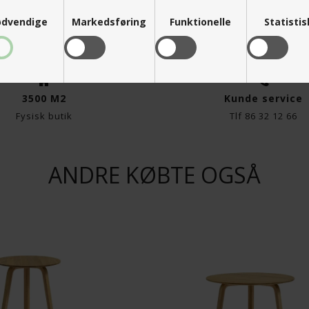
dvendige
Markedsføring
Funktionelle
Statisti
K
9.639,00
DKK
3500 M2
Kunde service
Fysisk butik
Tlf 86 32 12 66
ANDRE KØBTE OGSÅ