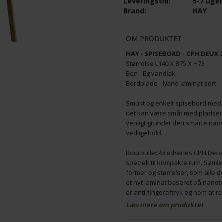
Leveringstid:
5-7 uge
Brand:
HAY
 STUMPTJENER - SORT
HAY - KNIT - STUMPTJENER - TOFFE
OM PRODUKTET
HAY - SPISEBORD - CPH DEUX 
K
1.899,00
DKK
Størrelse L140 X B75 X H73
Ben - Eg vandlak
Bordplade - Nano laminat sort
Smukt og enkelt spisebord med e
det kan være småt med pladsen 
venligt grundet den smarte nan
vedligehold.
Bouroullec-brødrenes CPH Deux-
specielt til kompakte rum. Saml
former og størrelser, som alle 
et nyt laminat baseret på nanot
er anti-fingeraftryk og nem at r
tæt på plads.
Læs mere om produktet