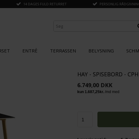
14 DAGES FULD RETURRET
PERSONLIG RÅDGIVNING 
RSET
ENTRÈ
TERRASSEN
BELYSNING
SCHM
HAY - SPISEBORD - CPH 
ANDRE KØBTE OGSÅ
6.749,00 DKK