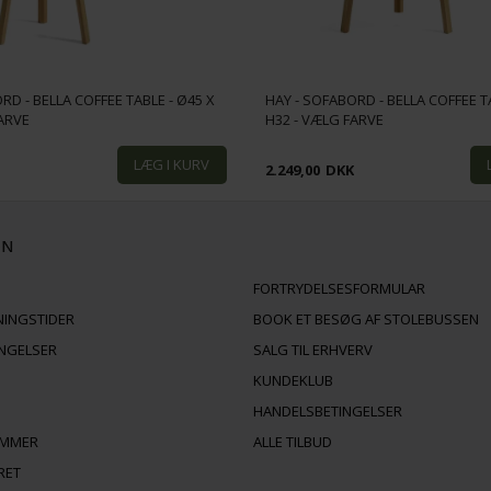
RD - BELLA COFFEE TABLE - Ø45 X
HAY - SOFABORD - BELLA COFFEE TA
FARVE
H32 - VÆLG FARVE
K
2.249,00
DKK
ON
FORTRYDELSESFORMULAR
NINGSTIDER
BOOK ET BESØG AF STOLEBUSSEN
INGELSER
SALG TIL ERHVERV
KUNDEKLUB
HANDELSBETINGELSER
AMMER
ALLE TILBUD
RET