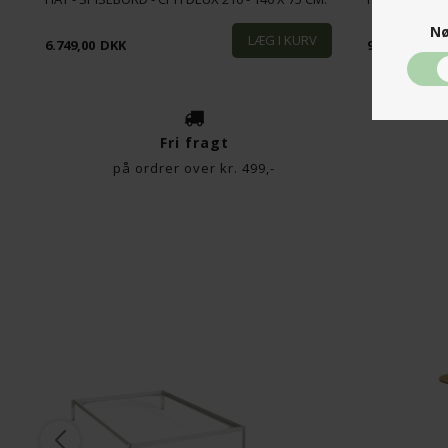
Nø
6.749,00
DKK
9.639,00
DK
Fri fragt
på ordrer over kr. 499,-