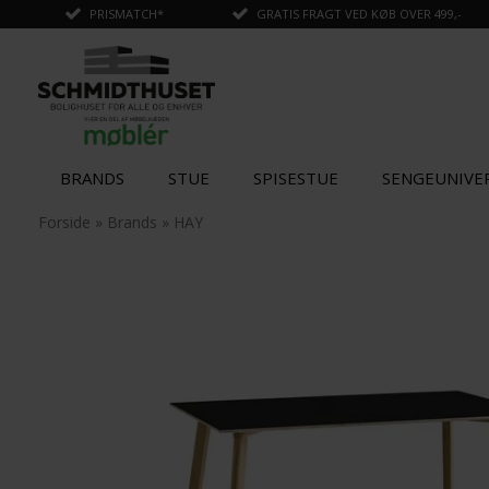
PRISMATCH*
GRATIS FRAGT VED KØB OVER 499,-
BRANDS
STUE
SPISESTUE
SENGEUNIVE
✓
Tilføjet til kurv
Forside
»
Brands
»
HAY