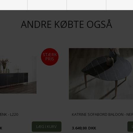
ANDRE KØBTE OGSÅ
STÆRK
PRIS
ÆNK - L220
KATRINE SOFABORD BALOON - NE
K
3.649,00
DKK