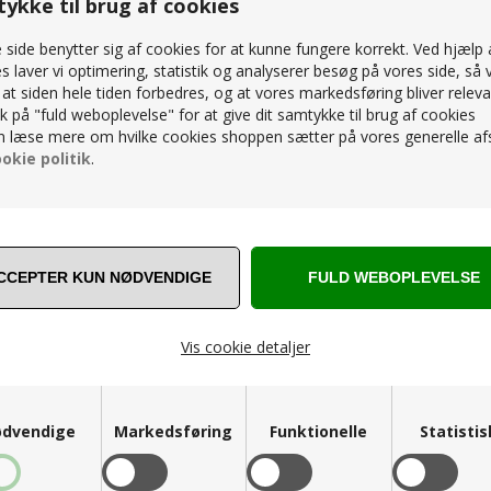
ykke til brug af cookies
side benytter sig af cookies for at kunne fungere korrekt. Ved hjælp 
s laver vi optimering, statistik og analyserer besøg på vores side, så v
, at siden hele tiden forbedres, og at vores markedsføring bliver releva
lik på "fuld weboplevelse" for at give dit samtykke til brug af cookies
 læse mere om hvilke cookies shoppen sætter på vores generelle afs
okie politik
.
ROLLEY - LOW - JADE GREEN
HAY - ARCS TROLLEY - LOW - STEEL
Vis cookie detaljer
K
2.199,00
DKK
dvendige
Markedsføring
Funktionelle
Statisti
3500 M2
Kunde service
Fysisk butik
Tlf 86 32 12 66