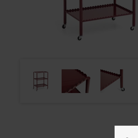
FORMA - VITR
-
PALERMO SOFABORD INKL. TREMMEHYLDE -
EGEFINÉR NAT
MASSIV EG HVIDOLIE - 2 STØRRELSER
CM. - STÆRK 
2.590,00
DKK
3.999,00
DK