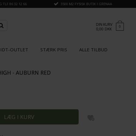
TLF 86 32 12 66
3500 M2 FYSISK BUTIK I GRENAA
DIN KURV
0
0,00
DKK
IDT-OUTLET
STÆRK PRIS
ALLE TILBUD
 HIGH - AUBURN RED
×
GÅ TIL KASSEN
STÆRK
STÆRK
PRIS
PRIS