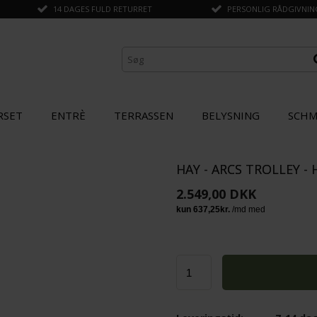
14 DAGES FULD RETURRET
PERSONLIG RÅDGIVNING 
RSET
ENTRÈ
TERRASSEN
BELYSNING
SCHM
HAY - ARCS TROLLEY -
ANDRE KØBTE OGSÅ
2.549,00 DKK
STÆRK
PRIS