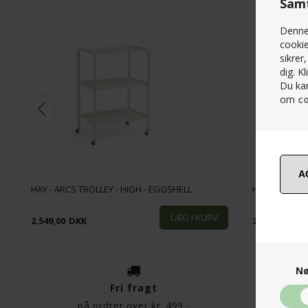
Samt
Denne 
cookie
sikrer
dig. K
Du kan
om
co
:
HAY - ARCS TROLLEY - HIGH - EGGSHELL
HAY - ARCS T
2.549,00
DKK
2.199,00
DK
Nø
Fri fragt
på ordrer over kr. 499,-