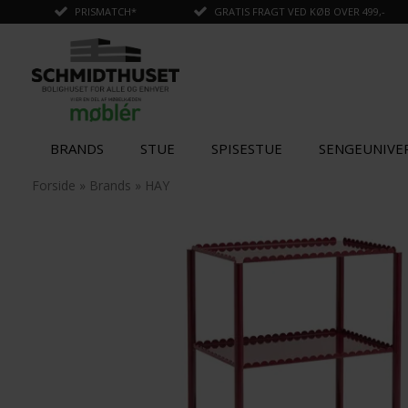
PRISMATCH*
GRATIS FRAGT VED KØB OVER 499,-
BRANDS
STUE
SPISESTUE
SENGEUNIVE
✓
Tilføjet til kurv
Forside
»
Brands
»
HAY
STÆRK
PRIS