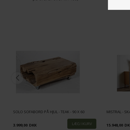
SOLO SOFABORD PÅ HJUL - TEAK - 90 X 60
MISTRAL - SK
3.999,00
DKK
15.948,00
DK