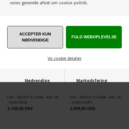
vores generelle afsnit om
cookie politik
.
RELATEREDE PRODUKTER
Vis cookie detaljer
Nødvendige
Markedsføring
HAY - ABOUT A CHAIR - AAC 08
HAY - ABOUT A CHAIR - AAC 16
- HVID/HVID
- SORT/SORT
2.149,00
DKK
2.099,00
DKK
Funktionelle
Statistiske