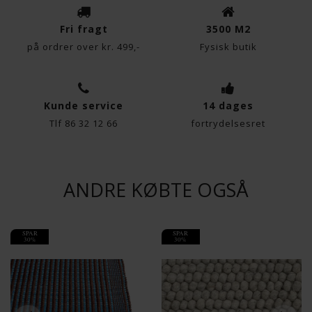
Fri fragt
3500 M2
på ordrer over kr. 499,-
Fysisk butik
Kunde service
14 dages
Tlf 86 32 12 66
fortrydelsesret
ANDRE KØBTE OGSÅ
SPAR
SPAR
30%
30%