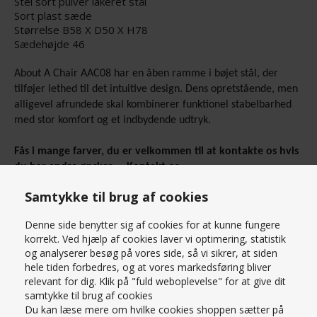
Stel sort pulver lakeret stål
Sort plast sæde
Størrelse B58 X D50 X H78
Sædehøjde 46
About A Chair AAC08 har en åben ramme i bøjet stål, der
tilføjer lethed til det intuitive design. Dens opretstående, men
alligevel afrundede skal kombinerer funktionel stabelbarhed
med stor komfort og et indbydende udtryk.
Fås i mange farver, du er velkommen til at kontakte os hvis
du har andre ønsker – Kontakt os
på
shop@schmidthuset.dk
eller tlf. 86 32 12 66 for priser og
Læs mere om produktet
Samtykke til brug af cookies
udvalg.
PRISMATCH – KONTAKT OS HER
Denne side benytter sig af cookies for at kunne fungere
korrekt. Ved hjælp af cookies laver vi optimering, statistik
SPØRG OS
og analyserer besøg på vores side, så vi sikrer, at siden
hele tiden forbedres, og at vores markedsføring bliver
relevant for dig. Klik på "fuld weboplevelse" for at give dit
samtykke til brug af cookies
Du kan læse mere om hvilke cookies shoppen sætter på