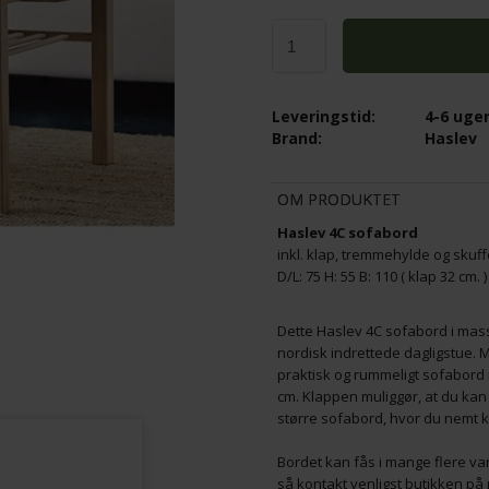
SQUARE AV-BORD L100 - VÆLG HVID
R RACK, S-SHAPE. BLACK
MASSIV - EG NATUROLIE
4.684,00
Leveringstid:
4-6 uge
K
3.513,00
DKK
Brand:
Haslev
OM PRODUKTET
Haslev 4C sofabord
inkl. klap, tremmehylde og skuf
D/L: 75 H: 55 B: 110 ( klap 32 cm. )
Dette Haslev 4C sofabord i mass
nordisk indrettede dagligstue. 
praktisk og rummeligt sofabord
cm. Klappen muliggør, at du kan o
større sofabord, hvor du nemt 
Bordet kan fås i mange flere var
så kontakt venligst butikken 