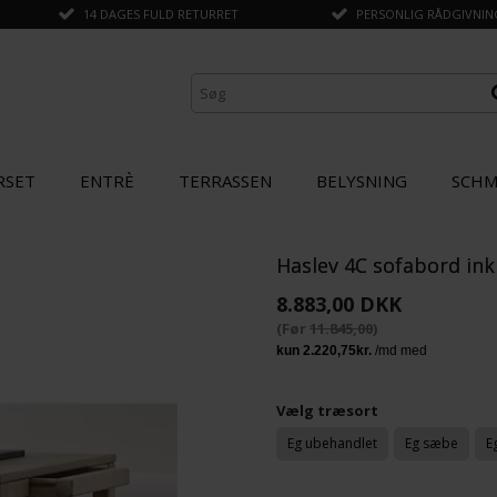
14 DAGES FULD RETURRET
PERSONLIG RÅDGIVNING 
RSET
ENTRÈ
TERRASSEN
BELYSNING
SCHM
Haslev 4C sofabord ink
ANDRE KØBTE OGSÅ
8.883,00 DKK
(Før
11.845,00
)
SPAR
25%
Vælg træsort
Eg ubehandlet
Eg sæbe
E