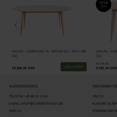
SPAR
25%
HASLEV - SYMPHONY 76 - MASSIV EG - 105 X 180
HASLEV - SY
CM.
CM.
12.775,00
18.895,00
DKK
9.581,00
DK
KUNDESERVICE
INFORMATI
TELEFON:
+45 86 32 12 66
OM OS
E-MAIL:
SHOP@SCHMIDTHUSET.DK
KONTAKT & ÅB
FIND OS
LEVERINGSBET