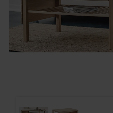
SILHUET - REOL MODUL 22 - FLERE FARVER - MÅL:
71 X 178 X 16 CM. - STÆRK PRIS
HAY - COLOU
3.197,00
DKK
1.449,00
DK