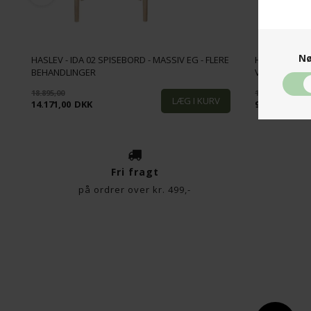
Nø
HASLEV - IDA 02 SPISEBORD - MASSIV EG - FLERE
HASLEV - ATH
BEHANDLINGER
VARIANTER - 
18.895,00
12.985,00
14.171,00
DKK
9.738,00
DK
Fri fragt
på ordrer over kr. 499,-