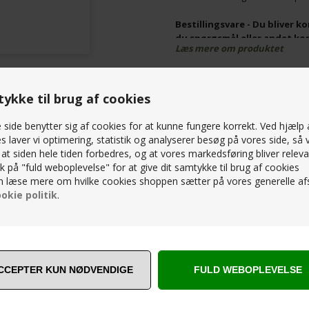
Bestillingsvare - Du bliver 
du spørgsmål eller andet ko
Læs mere om produktet
86321266 - Husk gratis leveri
PRISMATCH – KONTAKT OS 
ykke til brug af cookies
SPØRG OS
side benytter sig af cookies for at kunne fungere korrekt. Ved hjælp 
s laver vi optimering, statistik og analyserer besøg på vores side, så v
, at siden hele tiden forbedres, og at vores markedsføring bliver releva
RELATEREDE PRODUKTER
lik på "fuld weboplevelse" for at give dit samtykke til brug af cookies
 læse mere om hvilke cookies shoppen sætter på vores generelle afs
okie politik
.