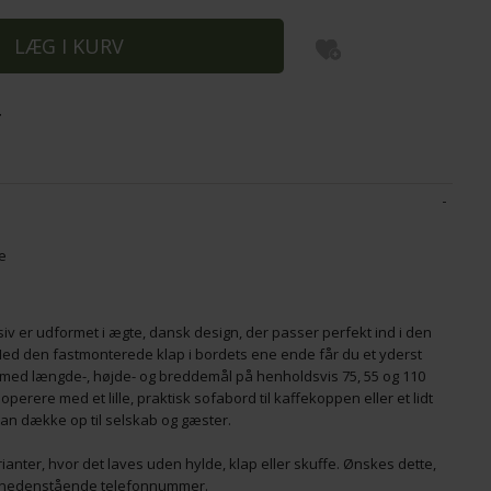
 - SORT - EG
LE KLINT - LAMPE BØRSTE - DUST BUSTER
P
r
145,00
116,00
DKK
2
fe
iv er udformet i ægte, dansk design, der passer perfekt ind i den
Med den fastmonterede klap i bordets ene ende får du et yderst
 med længde-, højde- og breddemål på henholdsvis 75, 55 og 110
perere med et lille, praktisk sofabord til kaffekoppen eller et lidt
kan dække op til selskab og gæster.
ianter, hvor det laves uden hylde, klap eller skuffe. Ønskes dette,
på nedenstående telefonnummer.