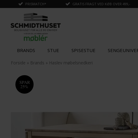
PRISMATCH*
GRATIS FRAGT VED KØB OVER 499,-
BRANDS
STUE
SPISESTUE
SENGEUNIVE
✓
Tilføjet til kurv
Forside
»
Brands
»
Haslev møbelsnedkeri
SPAR
25%
STÆRK
PRIS