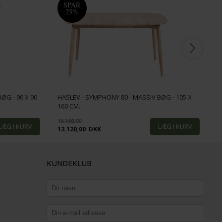
SPAR
25%
ØG - 90 X 90
HASLEV - SYMPHONY 80 - MASSIV BØG - 105 X
H
160 CM.
2
16.160,00
12.120,00
DKK
2
KUNDEKLUB