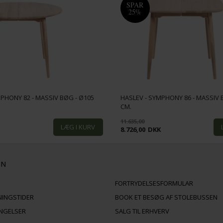
SPAR
25%
MPHONY 82 - MASSIV BØG - Ø105
HASLEV - SYMPHONY 86 - MASSIV B
CM.
11.635,00
K
8.726,00
DKK
ON
FORTRYDELSESFORMULAR
NINGSTIDER
BOOK ET BESØG AF STOLEBUSSEN
INGELSER
SALG TIL ERHVERV