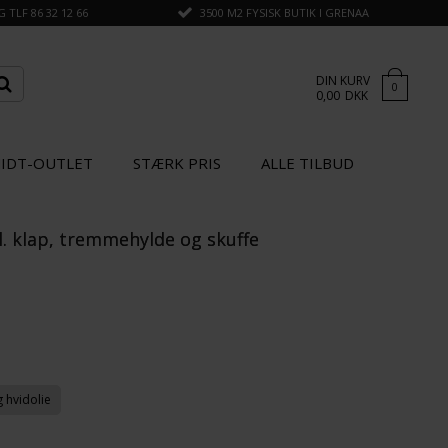
TLF 86 32 12 66
3500 M2 FYSISK BUTIK I GRENAA
DIN KURV
0
0,00
DKK
IDT-OUTLET
STÆRK PRIS
ALLE TILBUD
l. klap, tremmehylde og skuffe
×
GÅ TIL KASSEN
SPAR
20%
g hvidolie