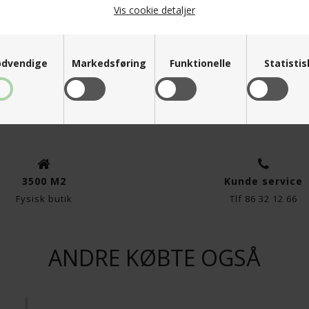
Vis cookie detaljer
dvendige
Markedsføring
Funktionelle
Statisti
 A NEW WAVE - MODEL GRASS -
EGE TÆPPE - A NEW WAVE - MODEL
N
FARVE GREEN
3.581,00
K
2.685,75
DKK
3500 M2
Kunde service
Fysisk butik
Tlf 86 32 12 66
ANDRE KØBTE OGSÅ