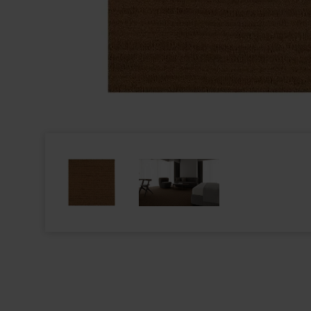
LE KLINT - SWIRL 3 - MEDIUM - HVID
LE KLINT - SW
4.295,00
3.695,00
3.436,00
DKK
2.956,00
DK