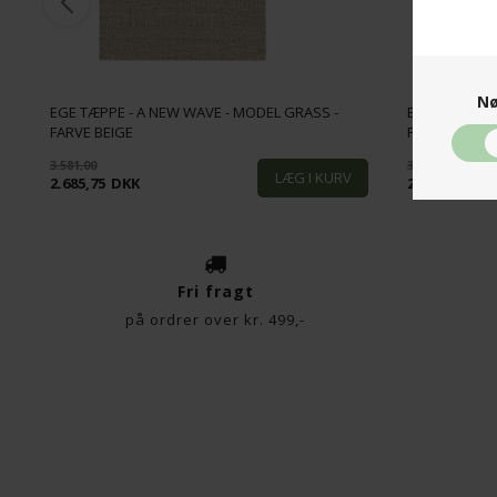
Nø
EGE TÆPPE - A NEW WAVE - MODEL GRASS -
EGE TÆPPE -
FARVE BEIGE
FARVE GREE
3.581,00
3.581,00
2.685,75
DKK
2.685,75
DK
Fri fragt
på ordrer over kr. 499,-