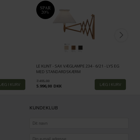
SPAR
20%
LE KLINT - SAX VÆGLAMPE 234 - 6/21 - LYS EG
L
MED STANDARDSKÆRM
M
7.495,00
6
5.996,00
DKK
5
KUNDEKLUB