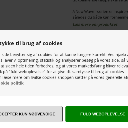
dit kommende tæppe skal se ud
A New Wave - serien er inspirer
således du både kan fornemme s
Den skulpturelle struktur opstå
Læs mere om produktet
Du kan komme ind og opleve de
PRISMATCH – KONTAKT OS 
hånd kan opleve tæppernes natur
ykke til brug af cookies
SPØRG OS
side benytter sig af cookies for at kunne fungere korrekt. Ved hjælp 
s laver vi optimering, statistik og analyserer besøg på vores side, så v
, at siden hele tiden forbedres, og at vores markedsføring bliver releva
lik på "fuld weboplevelse" for at give dit samtykke til brug af cookies
RELATEREDE PRODUKTER
 læse mere om hvilke cookies shoppen sætter på vores generelle afs
okie politik
.
SPAR
25%