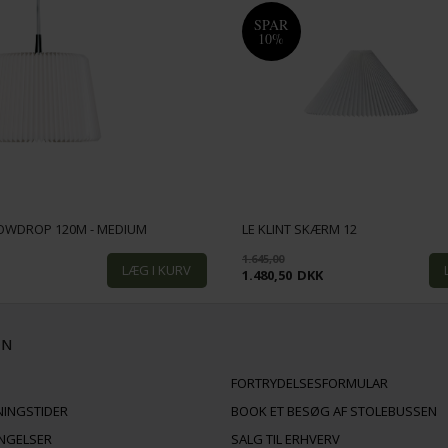
SPAR
10%
SNOWDROP 120M - MEDIUM
LE KLINT SKÆRM 12
1.645,00
K
1.480,50
DKK
ON
FORTRYDELSESFORMULAR
NINGSTIDER
BOOK ET BESØG AF STOLEBUSSEN
INGELSER
SALG TIL ERHVERV