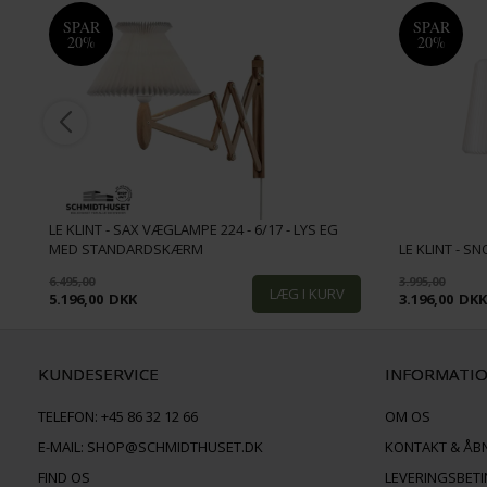
SPAR
SPAR
20%
20%
LE KLINT - SAX VÆGLAMPE 224 - 6/17 - LYS EG
MED STANDARDSKÆRM
LE KLINT - 
6.495,00
3.995,00
5.196,00
DKK
3.196,00
DK
KUNDESERVICE
INFORMATI
TELEFON:
+45 86 32 12 66
OM OS
E-MAIL:
SHOP@SCHMIDTHUSET.DK
KONTAKT & ÅB
FIND OS
LEVERINGSBET