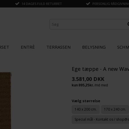
14 DAGES FULD RETURRET
PERSONLIG RÅDGIVNING 
RSET
ENTRÈ
TERRASSEN
BELYSNING
SCHM
Ege tæppe - A new Wave
ANDRE KØBTE OGSÅ
3.581,00 DKK
SPAR
20%
Vælg størrelse
140 x 200 cm.
170 x 240 cm.
Special mål - Kontakt os / shop@