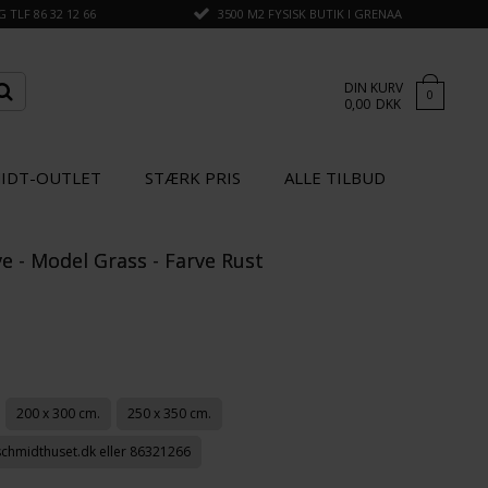
TLF 86 32 12 66
3500 M2 FYSISK BUTIK I GRENAA
DIN KURV
0
0,00
DKK
IDT-OUTLET
STÆRK PRIS
ALLE TILBUD
 - Model Grass - Farve Rust
×
GÅ TIL KASSEN
SPAR
20%
200 x 300 cm.
250 x 350 cm.
schmidthuset.dk eller 86321266