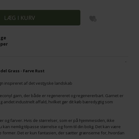
LE KLINT - SWIRL 3 - SMALL - KOBBER
L
4.295,00
4
age
3.436,00
DKK
3
pper
del Grass - Farve Rust
n inspireret af det vestjyske landskab
f econyl garn, der både er regenereret og regenererbart. Garnet er
g andet industrielt affald, hvilket gør dit køb bæredygtig som
ser og farver. Hvis de størrelser, som er på hjemmesiden, ikke
u kan nemlig tilpasse størrelse og form til din bolig. Det kan være
le former. Det er kun fantasien, der sætter grænserne for, hvordan