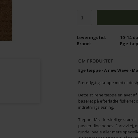
IRL 3 - SMALL - HVID
LE KLINT - SWIRL 2 - SMALL - HVID
3.695,00
K
2.956,00
Leveringstid:
DKK
10-14 d
Brand:
Ege tæ
OM PRODUKTET
Ege tæppe - A new Wave - Mo
Bæredygtigt tæppe med et desig
Dette stilrene tæppe er lavet a
baseret på efterladte fiskenet o
indretningsløsning.
Tæppet fås i forskellige størrel
passer dine behov. Fortvivl ej, d
runde, ovale eller mere speciel