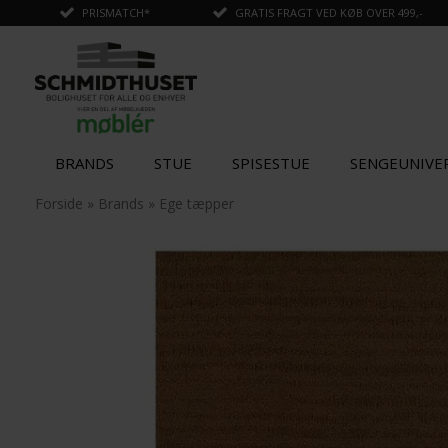
PRISMATCH*
GRATIS FRAGT VED KØB OVER 499,-
BRANDS
STUE
SPISESTUE
SENGEUNIVE
✓
Tilføjet til kurv
Forside
»
Brands
»
Ege tæpper
SPAR
SPAR
20%
20%