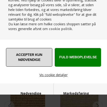
og karakteristiske struktur. Løkkekonstruktionen giver
korrekt. Ved hjælp af cookies laver vi optimering, statistik
kollektionen et spændende og rustikt look, som er dybt
og analyserer besøg på vores side, så vi sikrer, at siden
forankret i tæppets naturlige garn.
hele tiden forbedres, og at vores markedsføring bliver
relevant for dig. Klik på "fuld weboplevelse" for at give dit
samtykke til brug af cookies
PRISMATCH – KONTAKT OS HER
Du kan læse mere om hvilke cookies shoppen sætter på
SPØRG OS
vores generelle afsnit om
cookie politik
.
RELATEREDE PRODUKTER
Vis cookie detaljer
SPAR
25%
Nødvendige
Markedsføring