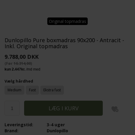
Original topmadras
Dunlopillo Pure boxmadras 90x200 - Antracit -
Inkl. Original topmadras
9.788,00 DKK
(Før
16.314,00
)
Vælg hårdhed
Medium
Fast
Ekstra fast
Leveringstid:
3-4 uger
Brand:
Dunlopillo