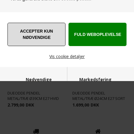
RELATEREDE PRODUKTER
Vis cookie detaljer
Nødvendige
Markedsføring
DUEODDE PENDEL
DUEODDE PENDEL
METAL/TRÆ Ø39CM E27 HVID
METAL/TRÆ Ø24CM E27 SORT
2.799,00
DKK
1.699,00
DKK
Funktionelle
Statistiske