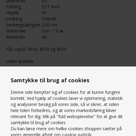
Diameter
30
Fatning
E27 excl
Højde
41
Ledning
Tekstil
Ledningslængde
250 cm
Materiale
Sort / Træ
MaxWatt
40
Fås også i Ø18, Ø24 og Ø39
Uden lyskilde.
Anbefalet lyskilde findes
her.
Samtykke til brug af cookies
PRISMATCH – KONTAKT OS HER
Denne side benytter sig af cookies for at kunne fungere
SPØRG OS
korrekt. Ved hjælp af cookies laver vi optimering, statistik
og analyserer besøg på vores side, så vi sikrer, at siden
hele tiden forbedres, og at vores markedsføring bliver
relevant for dig. Klik på "fuld weboplevelse" for at give dit
samtykke til brug af cookies
Du kan læse mere om hvilke cookies shoppen sætter på
vores generelle afsnit om
cookie politik
.