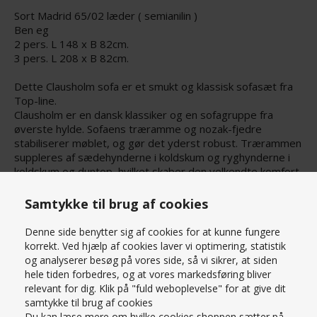
Sort Madrid 65/02 læder ( semianilin )
Ben eg
2 pers. L 148 x B 82cm.
3 pers. L 208 x B 82cm.
Dette Clausholm sofa er et smukt og klassisk sofasæt fra
Top-line.
Clausholm er en dansk klassiker og en sofagruppe fra
øverste hylde. Sofaens træramme og nozak-fjedre
stabiliserer møblet, og gør det yderst robust. Trærammen
suppleres af sædehynderne i koldskum og ryghynderne i
koldskum og duntop, hvilket skaber den velkendte komfort
i Clausholm. Sofagruppen består af en 2 og 3-personers
sofa
Samtykke til brug af cookies
Læs mere om produktet
Denne side benytter sig af cookies for at kunne fungere
PRISMATCH – KONTAKT OS HER
korrekt. Ved hjælp af cookies laver vi optimering, statistik
SPØRG OS
og analyserer besøg på vores side, så vi sikrer, at siden
hele tiden forbedres, og at vores markedsføring bliver
relevant for dig. Klik på "fuld weboplevelse" for at give dit
samtykke til brug af cookies
Du kan læse mere om hvilke cookies shoppen sætter på