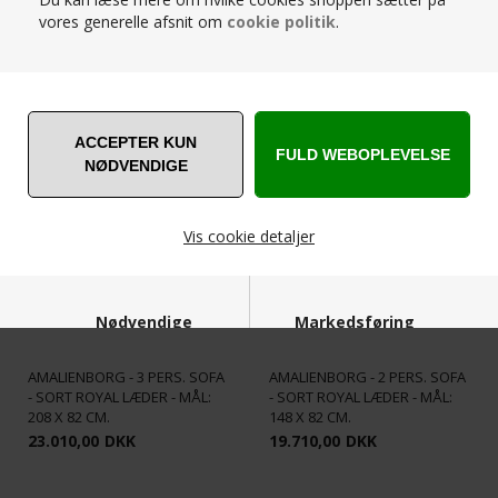
vores generelle afsnit om
cookie politik
.
RELATEREDE PRODUKTER
Vis cookie detaljer
Nødvendige
Markedsføring
AMALIENBORG - 3 PERS. SOFA
AMALIENBORG - 2 PERS. SOFA
- SORT ROYAL LÆDER - MÅL:
- SORT ROYAL LÆDER - MÅL:
208 X 82 CM.
148 X 82 CM.
23.010,00
DKK
19.710,00
DKK
Funktionelle
Statistiske