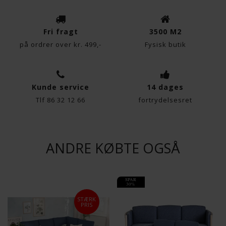
Fri fragt
3500 M2
på ordrer over kr. 499,-
Fysisk butik
Kunde service
14 dages
Tlf 86 32 12 66
fortrydelsesret
ANDRE KØBTE OGSÅ
SPAR
30%
STÆRK
PRIS