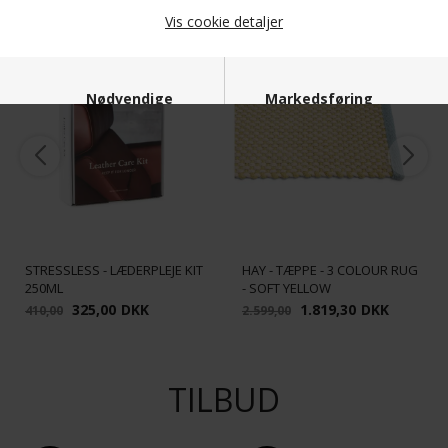
POPULÆRE LIGE NU
Vis cookie detaljer
SPAR
SPAR
21%
30%
Nødvendige
Markedsføring
Funktionelle
Statistiske
STRESSLESS - LÆDERPLEJE KIT
HAY - TÆPPE - 3 COLOUR RUG
250ML
- SOFT YELLOW
325,00
DKK
1.819,30
DKK
410,00
2.599,00
TILBUD