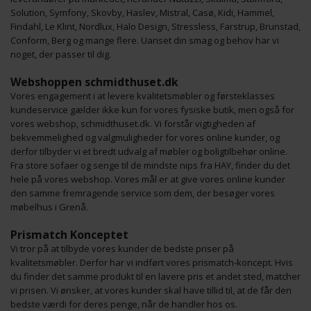
Solution, Symfony, Skovby, Haslev, Mistral, Casø, Kidi, Hammel,
Findahl, Le Klint, Nordlux, Halo Design, Stressless, Farstrup, Brunstad,
Conform, Berg og mange flere. Uanset din smag og behov har vi
noget, der passer til dig.
Webshoppen schmidthuset.dk
Vores engagement i at levere kvalitetsmøbler og førsteklasses
kundeservice gælder ikke kun for vores fysiske butik, men også for
vores webshop, schmidthuset.dk. Vi forstår vigtigheden af
bekvemmelighed og valgmuligheder for vores online kunder, og
derfor tilbyder vi et bredt udvalg af møbler og boligtilbehør online.
Fra store sofaer og senge til de mindste nips fra HAY, finder du det
hele på vores webshop. Vores mål er at give vores online kunder
den samme fremragende service som dem, der besøger vores
møbelhus i Grenå.
Prismatch Konceptet
Vi tror på at tilbyde vores kunder de bedste priser på
kvalitetsmøbler. Derfor har vi indført vores prismatch-koncept. Hvis
du finder det samme produkt til en lavere pris et andet sted, matcher
vi prisen. Vi ønsker, at vores kunder skal have tillid til, at de får den
bedste værdi for deres penge, når de handler hos os.