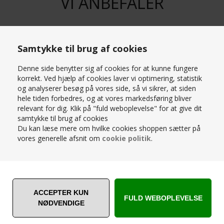
VI ANBEFALER
Samtykke til brug af cookies
STÆRK
Denne side benytter sig af cookies for at kunne fungere
PRIS
korrekt. Ved hjælp af cookies laver vi optimering, statistik
og analyserer besøg på vores side, så vi sikrer, at siden
hele tiden forbedres, og at vores markedsføring bliver
relevant for dig. Klik på "fuld weboplevelse" for at give dit
samtykke til brug af cookies
Du kan læse mere om hvilke cookies shoppen sætter på
vores generelle afsnit om
cookie politik
.
TIMELESS SOFABORDSSÆT - 2
STK. - MASSIV EG - MÅL: Ø75 &
Ø58 CM. - STÆRK PRIS
SKO DUTTER TIL SYVER STOL
5.999,00
DKK
12,50
DKK