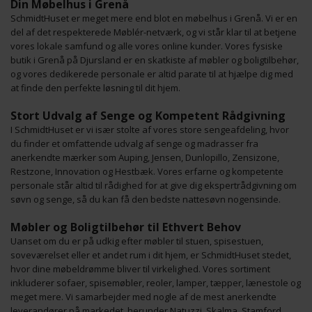
Din Møbelhus i Grenå
SchmidtHuset er meget mere end blot en møbelhus i Grenå. Vi er en
del af det respekterede Møblér-netværk, og vi står klar til at betjene
vores lokale samfund og alle vores online kunder. Vores fysiske
butik i Grenå på Djursland er en skatkiste af møbler og boligtilbehør,
og vores dedikerede personale er altid parate til at hjælpe dig med
at finde den perfekte løsning til dit hjem.
Stort Udvalg af Senge og Kompetent Rådgivning
I SchmidtHuset er vi især stolte af vores store sengeafdeling, hvor
du finder et omfattende udvalg af senge og madrasser fra
anerkendte mærker som Auping, Jensen, Dunlopillo, Zensizone,
Restzone, Innovation og Hestbæk. Vores erfarne og kompetente
personale står altid til rådighed for at give dig ekspertrådgivning om
søvn og senge, så du kan få den bedste nattesøvn nogensinde.
Møbler og Boligtilbehør til Ethvert Behov
Uanset om du er på udkig efter møbler til stuen, spisestuen,
soveværelset eller et andet rum i dit hjem, er SchmidtHuset stedet,
hvor dine møbeldrømme bliver til virkelighed. Vores sortiment
inkluderer sofaer, spisemøbler, reoler, lamper, tæpper, lænestole og
meget mere. Vi samarbejder med nogle af de mest anerkendte
leverandører på markedet, herunder Natuzzi, Skalma, Stamford,