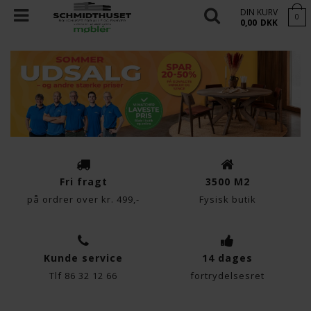
DIN KURV
0
0,00
DKK
Fri fragt
3500 M2
på ordrer over kr. 499,-
Fysisk butik
Kunde service
14 dages
Tlf 86 32 12 66
fortrydelsesret