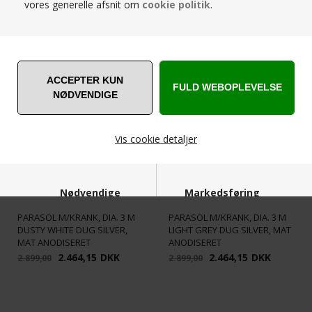
vores generelle afsnit om
cookie politik
.
RELATEREDE PRODUKTER
SPAR
SPAR
15%
15%
Vis cookie detaljer
Nødvendige
Markedsføring
CANE-LINE - SUNSHADE
CANE-LINE - SUNSHADE
PARASOL M/KRANK, DIA. 3 M
PARASOL M/KRANK, DIA. 3 M
DUSTY WHITE DUG SILVER,
LIGHT GREY DUG SILVER, MAT
MAT ANODISERET
ANODISERET
2.464,15
DKK
2.464,15
DKK
2.899,00
2.899,00
Funktionelle
Statistiske