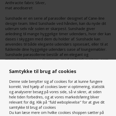
Anthracite fabric Silver,
mat anodiseret
Sunshade er en serie af parasoller designet af Cane-line
design team. Med Sunshade ved hånden, kan du nyde dit
uderum selv når solen er skarpest. Sunshade giver
anledning til mange hyggelige timer udendørs, hvor der kan
dases i skyggen med dem du holder af. Sunshade kan
anvendes til både elegante udendørs spisesæt, eller til at
fuldende dine hyggelige udendørs oase af loungemøbler.
Sunshade parasollerne består af en elegant og
minimalistisk kerne i aluminium, med et krank system, som
gør den nem at håndtere. Sunshade parasol m/krank har en
Læs mere om produktet
diameter 300 cm. Det giver en slidstærk og minimalistisk
Samtykke til brug af cookies
parasol med en lang levetid. Sunshade giver en vibe af
PRISMATCH – KONTAKT OS HER
eksklusivitet og sommerstemning, og med et matchende
Denne side benytter sig af cookies for at kunne fungere
havemøbelsæt kan Sunshade løfter din terrasse til et nyt
korrekt. Ved hjælp af cookies laver vi optimering, statistik
SPØRG OS
niveau.
og analyserer besøg på vores side, så vi sikrer, at siden
hele tiden forbedres, og at vores markedsføring bliver
Dimensioner:
relevant for dig. Klik på "fuld weboplevelse" for at give dit
Højde: 247 cm
samtykke til brug af cookies
​​​​​​​Vægt: 6,2 kg
Du kan læse mere om hvilke cookies shoppen sætter på