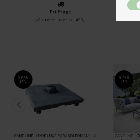
Fri fragt
på ordrer over kr. 499,-
SPAR
SPAR
15%
15%
CANE-LINE - HYDE LUXE PARASOLFOD M/HJUL
CANE LINE - 