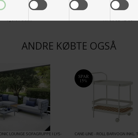
3500 M2
Kunde service
Fysisk butik
Tlf 86 32 12 66
ANDRE KØBTE OGSÅ
SPAR
15%
CONIC LOUNGE SOFAGRUPPE I LYS-
CANE-LINE - ROLL BARVOGN INKL. 