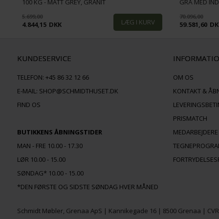
100 KG - MATT GREY, GRANIT
GRÅ MED IN
5.699,00
70.096,00
4.844,15
DKK
59.581,60
DK
KUNDESERVICE
INFORMATI
TELEFON:
+45 86 32 12 66
OM OS
E-MAIL:
SHOP@SCHMIDTHUSET.DK
KONTAKT & ÅB
FIND OS
LEVERINGSBET
PRISMATCH
BUTIKKENS ÅBNINGSTIDER
MEDARBEJDERE
MAN - FRE 10.00 - 17.30
TEGNEPROGR
LØR 10.00 - 15.00
FORTRYDELSES
SØNDAG* 10.00 - 15.00
*DEN FØRSTE OG SIDSTE SØNDAG HVER MÅNED
Schmidt Møbler, Grenaa ApS | Kannikegade 16 | 8500 Grenaa | CV