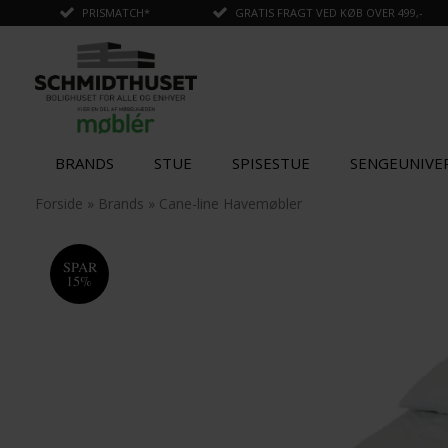
PRISMATCH*
GRATIS FRAGT VED KØB OVER 499,-
BRANDS
STUE
SPISESTUE
SENGEUNIVE
✓
Tilføjet til kurv
Forside
»
Brands
»
Cane-line Havemøbler
SPAR
15%
SPAR
SPAR
15%
15%