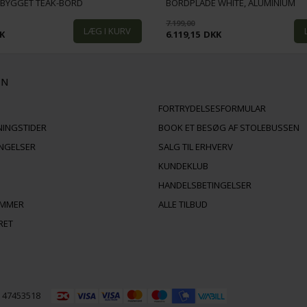
DBYGGET TEAK-BORD
BORDPLADE WHITE, ALUMINIUM
7.199,00
K
6.119,15
DKK
ON
FORTRYDELSESFORMULAR
NINGSTIDER
BOOK ET BESØG AF STOLEBUSSEN
INGELSER
SALG TIL ERHVERV
KUNDEKLUB
HANDELSBETINGELSER
AMMER
ALLE TILBUD
RET
R 47453518