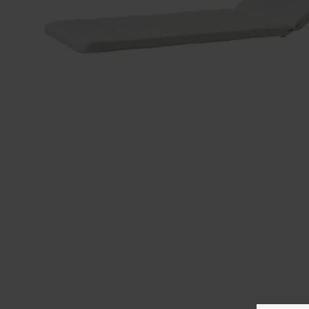
CANE-LINE - 
COVER 18: HYDE PARASOL 3X4 M BLACK
INKL. 4 STOL
1.199,00
1.599,00
1.019,15
DKK
1.359,15
DK