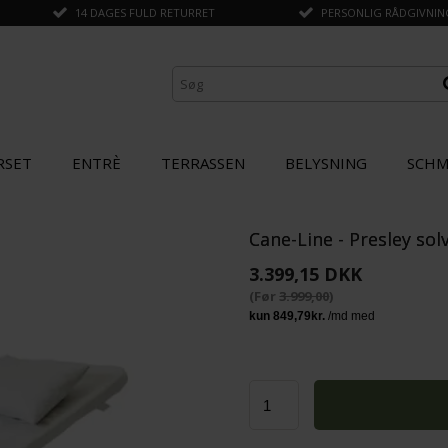
14 DAGES FULD RETURRET
PERSONLIG RÅDGIVNING 
RSET
ENTRÈ
TERRASSEN
BELYSNING
SCHM
Cane-Line - Presley so
ANDRE KØBTE OGSÅ
3.399,15 DKK
(Før
3.999,00
)
SPAR
15%