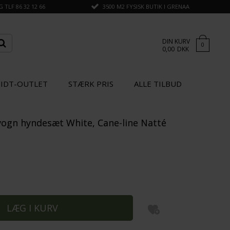
TLF 86 32 12 66
3500 M2 FYSISK BUTIK I GRENAA
DIN KURV
0
0,00
DKK
IDT-OUTLET
STÆRK PRIS
ALLE TILBUD
lvogn hyndesæt White, Cane-line Natté
×
GÅ TIL KASSEN
SPAR
15%