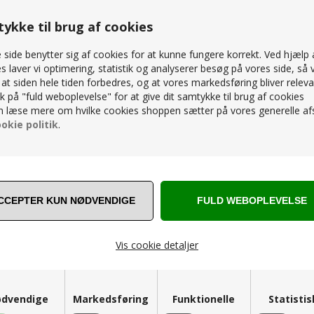
RELATEREDE PRODUKTER
ykke til brug af cookies
side benytter sig af cookies for at kunne fungere korrekt. Ved hjælp 
s laver vi optimering, statistik og analyserer besøg på vores side, så v
, at siden hele tiden forbedres, og at vores markedsføring bliver releva
lik på "fuld weboplevelse" for at give dit samtykke til brug af cookies
SPAR
15%
 læse mere om hvilke cookies shoppen sætter på vores generelle afs
okie politik
.
 PRESLEY SOLVOGN HYNDESÆT
CANE-LINE - AMAZE SOLVOGN HYN
LINE NATTÉ
CANE-LINE NATTÉ
Vis cookie detaljer
4.199,00
K
3.569,15
DKK
dvendige
Markedsføring
Funktionelle
Statisti