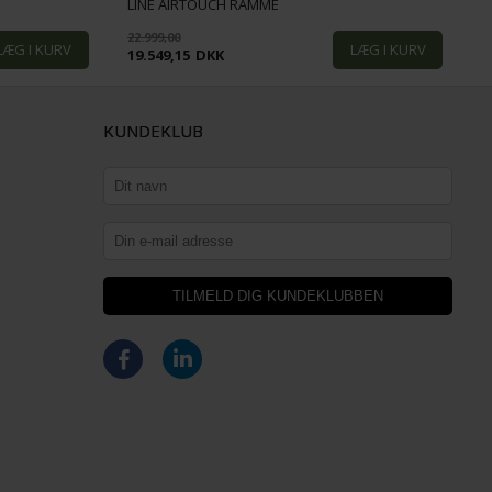
LINE AIRTOUCH RAMME
C
22.999,00
1
19.549,15
DKK
1
KUNDEKLUB