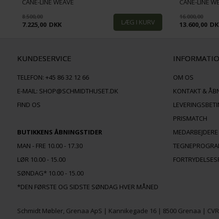
CANE-LINE WEAVE
CANE-LINE W
8.500,00
16.000,00
7.225,00
DKK
13.600,00
DK
KUNDESERVICE
INFORMATI
TELEFON:
+45 86 32 12 66
OM OS
E-MAIL:
SHOP@SCHMIDTHUSET.DK
KONTAKT & ÅB
FIND OS
LEVERINGSBET
PRISMATCH
BUTIKKENS ÅBNINGSTIDER
MEDARBEJDERE
MAN - FRE 10.00 - 17.30
TEGNEPROGR
LØR 10.00 - 15.00
FORTRYDELSES
SØNDAG* 10.00 - 15.00
*DEN FØRSTE OG SIDSTE SØNDAG HVER MÅNED
Schmidt Møbler, Grenaa ApS | Kannikegade 16 | 8500 Grenaa | CV