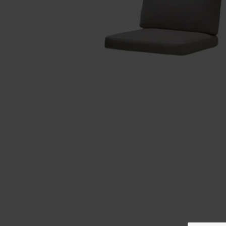
M
CANE-LINE - CHESTER FODSKAMMEL/SOFABORD
CANE-LINE -
NATURAL, CANE-LINE WEAVE
GRAPHITE, C
3.000,00
3.000,00
2.550,00
DKK
2.550,00
DK