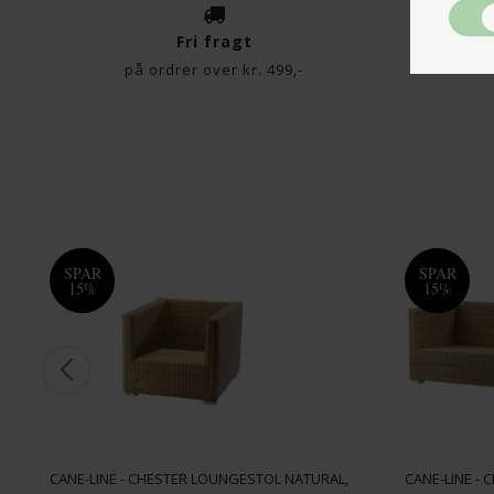
Fri fragt
på ordrer over kr. 499,-
SPAR
SPAR
15%
15%
CANE-LINE - CHESTER LOUNGESTOL NATURAL,
CANE-LINE - 