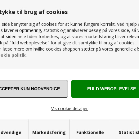
RELATEREDE PRODUKTER
ykke til brug af cookies
side benytter sig af cookies for at kunne fungere korrekt. Ved hjælp 
s laver vi optimering, statistik og analyserer besøg på vores side, så v
, at siden hele tiden forbedres, og at vores markedsføring bliver releva
lik på "fuld weboplevelse" for at give dit samtykke til brug af cookies
SPAR
15%
 læse mere om hvilke cookies shoppen sætter på vores generelle afs
okie politik
.
 CHESTER LOUNGESTOL HYNDESÆT
CANE-LINE - CHESTER LOUNGEST
LINE NATTÉ
WHITE, CANE-LINE NATTÉ
Vis cookie detaljer
3.099,00
K
2.634,15
DKK
dvendige
Markedsføring
Funktionelle
Statisti