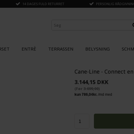
14 DAGES FULD RETURRET
PERSONLIG RÅDGIVNING 
RSET
ENTRÈ
TERRASSEN
BELYSNING
SCHM
Cane-Line - Connect e
ANDRE KØBTE OGSÅ
3.144,15 DKK
(Før
3.699,00
)
SPAR
15%