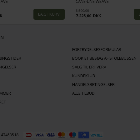
EAVE
CANE-LINE WEAVE
8.500,00
K
7.225,00
DKK
ON
FORTRYDELSESFORMULAR
NINGSTIDER
BOOK ET BESØG AF STOLEBUSSEN
INGELSER
SALG TIL ERHVERV
KUNDEKLUB
HANDELSBETINGELSER
AMMER
ALLE TILBUD
RET
R 47453518