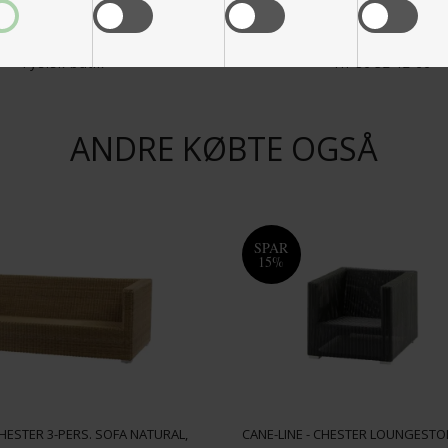
3500 M2
Kunde service
Fysisk butik
Tlf 86 32 12 66
ANDRE KØBTE OGSÅ
SPAR
15%
CHESTER 3-PERS. SOFA NATURAL,
CANE-LINE - CHESTER LOUNGESTO