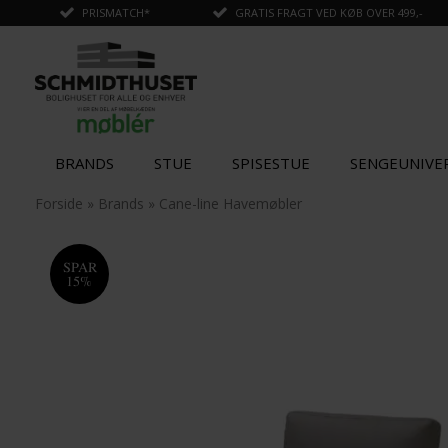
PRISMATCH*
GRATIS FRAGT VED KØB OVER 499,-
BRANDS
STUE
SPISESTUE
SENGEUNIVE
✓
Tilføjet til kurv
Forside
»
Brands
»
Cane-line Havemøbler
SPAR
15%
SPAR
SPAR
15%
15%