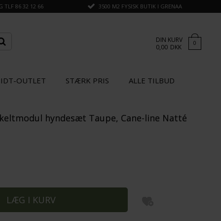
TLF 86 32 12 66
3500 M2 FYSISK BUTIK I GRENAA
DIN KURV
0
0,00
DKK
IDT-OUTLET
STÆRK PRIS
ALLE TILBUD
nkeltmodul hyndesæt Taupe, Cane-line Natté
×
GÅ TIL KASSEN